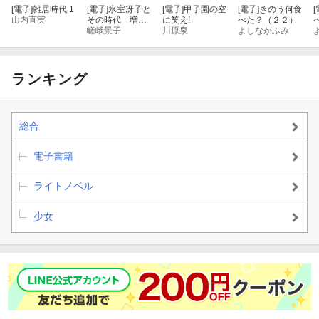
[電子]
雑居時代 1
[電子]
氷室冴子と
[電子]
甲子園の空
[電子]
きのう何食
[
山内直実
その時代 増補
に笑え!
べた？（２２）
版
嵯峨景子
川原泉
よしながふみ
ランキング
総合
電子書籍
ライトノベル
少女