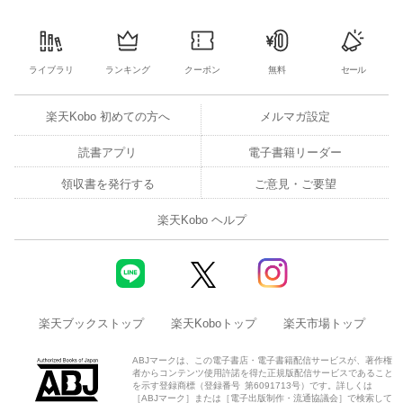
ライブラリ
ランキング
クーポン
無料
セール
楽天Kobo 初めての方へ
メルマガ設定
読書アプリ
電子書籍リーダー
領収書を発行する
ご意見・ご要望
楽天Kobo ヘルプ
楽天ブックストップ
楽天Koboトップ
楽天市場トップ
ABJマークは、この電子書店・電子書籍配信サービスが、著作権
者からコンテンツ使用許諾を得た正規版配信サービスであること
を示す登録商標（登録番号 第6091713号）です。詳しくは
［ABJマーク］または［電子出版制作・流通協議会］で検索して