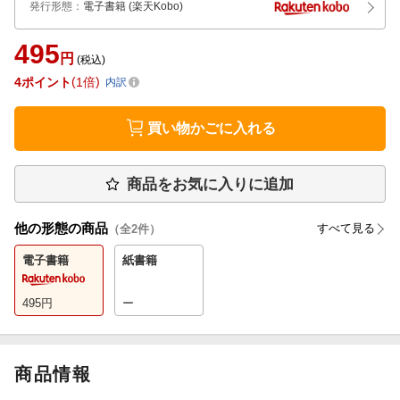
発行形態
：
電子書籍
(楽天Kobo)
495
円
(税込)
4
ポイント
1倍
内訳
買い物かごに入れる
商品をお気に入りに追加
他の形態の商品
すべて見る
（全
2
件）
電子書籍
紙書籍
495
円
ー
商品情報