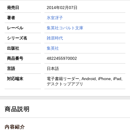
発売日
2014年02月07日
著者
氷室冴子
レーベル
集英社コバルト文庫
シリーズ名
雑居時代
出版社
集英社
商品番号
4822455970002
言語
日本語
対応端末
電子書籍リーダー, Android, iPhone, iPad,
デスクトップアプリ
商品説明
内容紹介