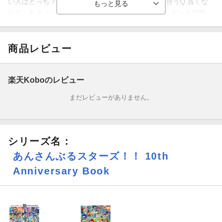
い人はどっち？ 笑いのツボが合う or 食事の好みが合うQ.貫くな
らどっち？ ぶりっ子キャラ or ドSキャラQ.選ぶならどっちの能
力？ どんな曲でも一瞬で完璧に覚えられる or どんなダンスでも
一回見たら完璧に踊れるQ.寝る前は何してる？ リラックス or 情
報収集
商品レビュー
楽天Koboのレビュー
まだレビューがありません。
シリーズ名：
あんさんぶるスターズ！！ 10th
Anniversary Book