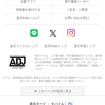
読書アプリ
電子書籍リーダー
領収書を発行する
ご意見・ご要望
楽天Kobo ヘルプ
お問い合わせ窓口
楽天ブックストップ
楽天Koboトップ
楽天市場トップ
ABJマークは、この電子書店・電子書籍配信サービスが、著作権
者からコンテンツ使用許諾を得た正規版配信サービスであること
を示す登録商標（登録番号 第6091713号）です。詳しくは
［ABJマーク］または［電子出版制作・流通協議会］で検索して
ください。
セール・商品情報は定期的に更新されるため、サイト内の表示価格がページによって異なる場
合がございます。最新の価格は買い物かごでご確認ください。
このページの先頭に戻る
表示モード
モバイル
PC