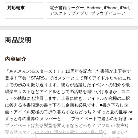
対応端末
電子書籍リーダー, Android, iPhone, iPad,
デスクトップアプリ, ブラウザビューア
商品説明
内容紹介
『あんさんぶるスターズ！！』10周年を記念した書籍が上下巻で
登場！下巻『STARS』ではスターとして輝くアイドルたちのこれ
までの歩みを振り返ります。彼らが活躍したイベントの紹介や歌
唱楽曲リストなどアイドルとしての活動を追いかけるほか、ユニ
ットの軌跡にも注目します。上巻に続き、アイドルが究極の二択
に答える本書限定の書き下ろし企画も必見です。■書き下ろし企
画：アイドル究極の二択Q.暮らすならどっち？ ずっと夏の世界 or
ずっと冬の世界Q.メンバーと…… プライベートで遊ぶのが好き or
プライベートは別Q.髪型を変えるならどっち？ アフロ or 坊主Q.
寝る時スタイルは？ 少し明かりが欲しい or 真っ暗Q.一緒にいた