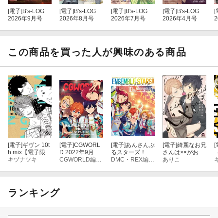
[電子]
B's-LOG
[電子]
B's-LOG
[電子]
B's-LOG
[電子]
B's-LOG
[
2026年9月号
2026年8月号
2026年7月号
2026年4月号
この商品を買った人が興味のある商品
[電子]
ギヴン 10t
[電子]
CGWORL
[電子]
あんさんぶ
[電子]
綺麗なお兄
[
h mix【電子限定
D 2022年9月号
るスターズ！！
さんは××がお好
おまけ付き】
キヅナツキ
vol.289 (特集：
CGWORLD編集部
〜100 steps on t
DMC・REX編集部
き
ありこ
あんさんぶるス
he "Road to 10t
ターズ!! Music 3
h"〜 10周年カウ
DダンスMV）
ントダウンアー
トコレクション
ランキング