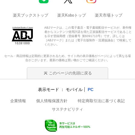
楽天ブックストップ
楽天Koboトップ
楽天市場トップ
ABJマークは、この電子書店・電子書籍配信サービスが、著作権
者からコンテンツ使用許諾を得た正規版配信サービスであること
を示す登録商標（登録番号 第6091713号）です。詳しくは
［ABJマーク］または［電子出版制作・流通協議会］で検索して
ください。
セール・商品情報は定期的に更新されるため、サイト内の表示価格がページによって異なる場
合がございます。最新の価格は買い物かごでご確認ください。
このページの先頭に戻る
表示モード
モバイル
PC
企業情報
個人情報保護方針
特定商取引法に基づく表記
サステナビリティ