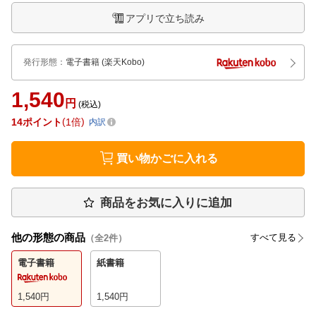
アプリで立ち読み
発行形態
：
電子書籍
(楽天Kobo)
1,540
円
(税込)
14
ポイント
1倍
内訳
買い物かごに入れる
商品をお気に入りに追加
他の形態の商品
すべて見る
（全
2
件）
電子書籍
紙書籍
1,540
円
1,540
円