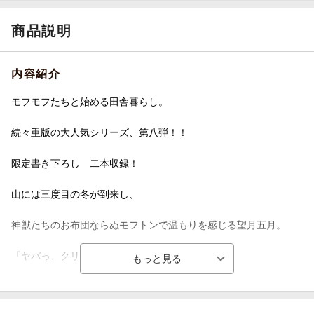
商品説明
内容紹介
モフモフたちと始める田舎暮らし。
続々重版の大人気シリーズ、第八弾！！
限定書き下ろし 二本収録！
山には三度目の冬が到来し、
神獣たちのお布団ならぬモフトンで温もりを感じる望月五月。
「ヤバっ、クリスマス過ぎてた！」
今回の冬支度は、村のベビーラッシュや異世界の街の買い出しに
追われて大忙し。