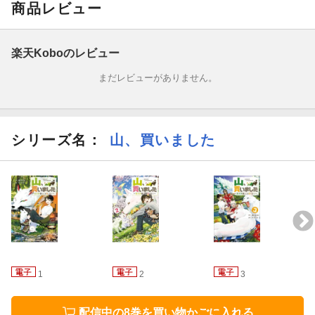
商品レビュー
そして念願の温室づくりは山のみんなで総力戦！
大晦日になり、おせちと年越しそばを喜ぶエイデンに五月も少し
楽天Koboのレビュー
は心を許したご様子です。
まだレビューがありません。
一方、成長したノワールは『瘴気』の気配を感じて！？
ただいま、モフモフたちと山暮らし。
シリーズ名：
山、買いました
スローライフな異世界生活、第八弾。
※電子版は紙書籍版と一部異なる場合がありますので、あらかじ
めご了承ください
1
2
3
配信中の8巻を買い物かごに入れる