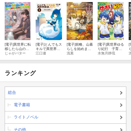
[電子]
異世界に転
[電子]
とんでもス
[電子]
前略、山暮
[電子]
異世界ゆる
[
移したら山の中
キルで異世界放
らしを始めまし
り紀行 子育て
だった。反動で
じゃがバター
浪メシ a la carte
江口連
た。12
浅葱
しながら冒険者
水無月静琉
強さよりも快適
1
します19
さを選びまし
た。16
ランキング
総合
電子書籍
ライトノベル
その他