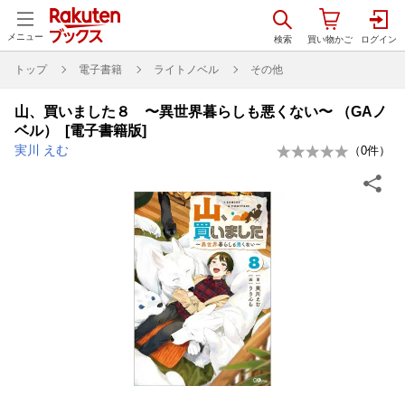
メニュー
トップ
電子書籍
ライトノベル
その他
山、買いました８ 〜異世界暮らしも悪くない〜 （GAノ
ベル） [電子書籍版]
実川 えむ
（
0
件）