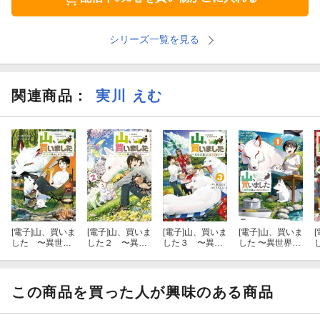
シリーズ一覧を見る
関連商品
：
実川 えむ
[電子]
山、買いま
[電子]
山、買いま
[電子]
山、買いま
[電子]
山、買いま
[
した 〜異世界
した２ 〜異世
した３ 〜異世
した 〜異世界暮
暮らしも悪くな
界暮らしも悪く
界暮らしも悪く
らしも悪くな
い〜
ない〜【電子Ｓ
ない〜
い〜 １
Ｓ特典付き】
この商品を買った人が興味のある商品