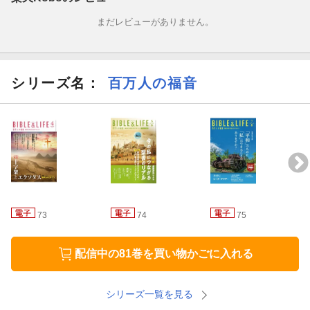
キングライターKの墓めぐり人めぐり」（ライターK）、「クリス
まだレビューがありません。
チャンのための言語学教室」（岩本遠億）、聖書のメッセージ、
文芸投稿、さまざまな立場の方々の証しなど、聖書を生活の中で
生かしている方々の姿を掲載しています。※この商品は固定レイ
アウトで作成されており、タブレットなど大きいディスプレイを
シリーズ名：
百万人の福音
備えた端末で読むことに適しています。また、文字列のハイライ
トや検索、辞書の参照、引用などの機能が使用できません。
73
74
75
配信中の81巻を買い物かごに入れる
シリーズ一覧を見る