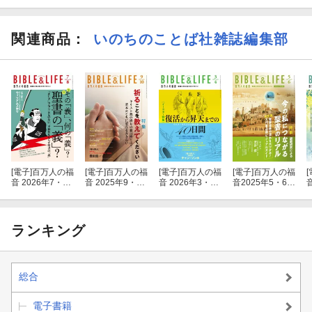
関連商品
：
いのちのことば社雑誌編集部
[電子]
百万人の福
[電子]
百万人の福
[電子]
百万人の福
[電子]
百万人の福
[
音 2026年7・8
音 2025年9・10
音 2026年3・4
音2025年5・6月
月号[雑誌]
月号[雑誌]
月号[雑誌]
号[雑誌]
ランキング
総合
電子書籍