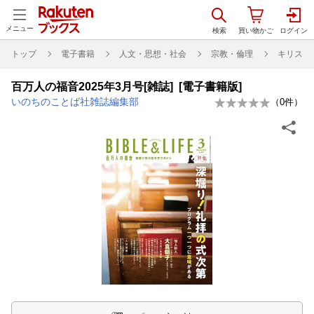
メニュー
トップ
電子書籍
人文・思想・社会
宗教・倫理
キリスト
百万人の福音2025年3月号[雑誌] [電子書籍版]
いのちのことば社雑誌編集部
（
0
件）