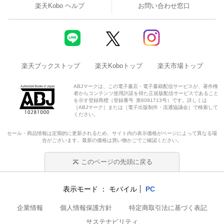
楽天Kobo ヘルプ
お問い合わせ窓口
楽天ブックストップ
楽天Koboトップ
楽天市場トップ
ABJマークは、この電子書店・電子書籍配信サービスが、著作権
者からコンテンツ使用許諾を得た正規版配信サービスであること
を示す登録商標（登録番号 第6091713号）です。詳しくは
［ABJマーク］または［電子出版制作・流通協議会］で検索して
ください。
セール・商品情報は定期的に更新されるため、サイト内の表示価格がページによって異なる場
合がございます。最新の価格は買い物かごでご確認ください。
このページの先頭に戻る
表示モード
モバイル
PC
企業情報
個人情報保護方針
特定商取引法に基づく表記
サステナビリティ