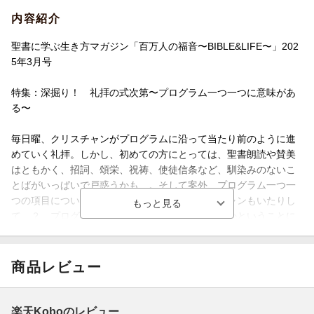
内容紹介
聖書に学ぶ生き方マガジン「百万人の福音〜BIBLE&LIFE〜」202
5年3月号
特集：深掘り！ 礼拝の式次第〜プログラム一つ一つに意味があ
る〜
毎日曜、クリスチャンがプログラムに沿って当たり前のように進
めていく礼拝。しかし、初めての方にとっては、聖書朗読や賛美
はともかく、招詞、頌栄、祝祷、使徒信条など、馴染みのないこ
とばがいっぱいで戸惑うかも…。そして案外、プログラム一つ一
つの項目について深く考えたことのないクリスチャンもいたりし
て…？ プログラムの意味、そもそも礼拝とは何かということに
ついて、改めて考えてみたい。
その他、「365日ディボーション 神様から信仰を始めるために」
商品レビュー
（中村穣）、信仰生活の基礎を築く助け、ウェストミンスター小
教理問答を漫画で！「漫画 わたしのための、確かな土台」（長谷
部愛美）、歴史に名を刻んだ人との時空を超えた出会い「ウォー
楽天Koboのレビュー