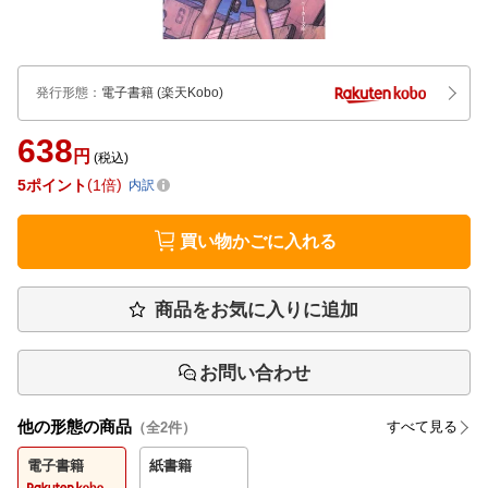
発行形態
：
電子書籍
(楽天Kobo)
638
円
(税込)
5
ポイント
1倍
内訳
買い物かごに入れる
商品をお気に入りに追加
お問い合わせ
他の形態の商品
すべて見る
（全
2
件）
電子書籍
紙書籍