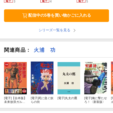
3
4
5
配信中の5巻を買い物かごに入れる
シリーズ一覧を見る
関連商品
：
火浦 功
[電子]
【合本版】
[電子]
死に急ぐ奴
[電子]
丸太の鷹
[電子]
俺に撃たせ
[
未来放浪ガルデ
らの街
ろ！〈新装版〉
ィーン 全5巻