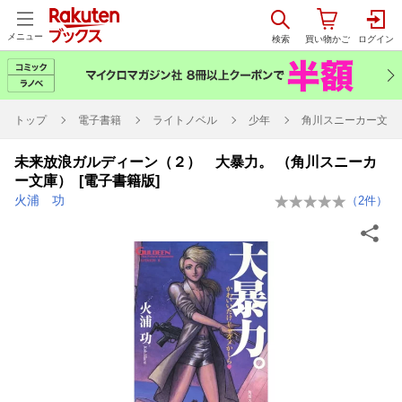
メニュー
トップ
電子書籍
ライトノベル
少年
角川スニーカー文庫
未来放浪ガルディーン（２） 大暴力。 （角川スニーカ
ー文庫） [電子書籍版]
火浦 功
（
2
件）