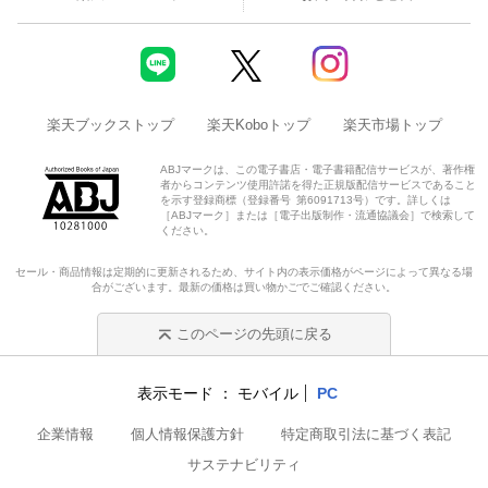
楽天ブックストップ
楽天Koboトップ
楽天市場トップ
ABJマークは、この電子書店・電子書籍配信サービスが、著作権
者からコンテンツ使用許諾を得た正規版配信サービスであること
を示す登録商標（登録番号 第6091713号）です。詳しくは
［ABJマーク］または［電子出版制作・流通協議会］で検索して
ください。
セール・商品情報は定期的に更新されるため、サイト内の表示価格がページによって異なる場
合がございます。最新の価格は買い物かごでご確認ください。
このページの先頭に戻る
表示モード
モバイル
PC
企業情報
個人情報保護方針
特定商取引法に基づく表記
サステナビリティ