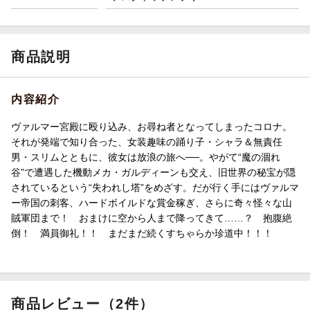
商品説明
内容紹介
ヴァルマー宮殿に殴り込み、お尋ね者となってしまったコロナ。
それが発端で知り合った、女装趣味の踊り子・シャラ＆無責任
男・スリムとともに、彼女は放浪の旅へ──。やがて“魔の涸れ
谷”で遭遇した機動メカ・ガルディーンも交え、旧世界の秘宝が隠
されているという“失われし塔”をめざす。だが行く手にはヴァルマ
ー帝国の刺客、ハードボイルドな賞金稼ぎ、さらに奇々怪々な山
賊軍団まで！ おまけに空から人まで降ってきて……？ 抱腹絶
倒！ 満員御礼！！ まだまだ続くすちゃらか珍道中！！！
商品レビュー（2件）