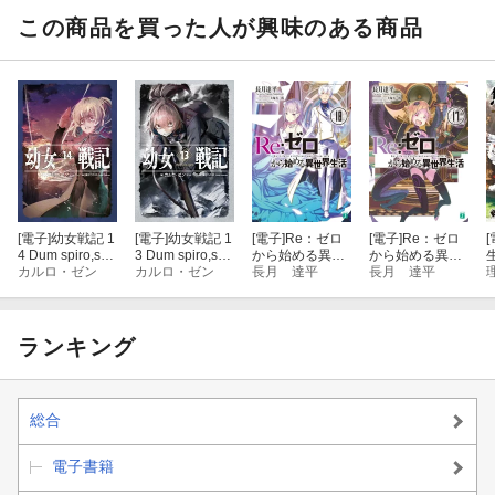
この商品を買った人が興味のある商品
[電子]
幼女戦記 1
[電子]
幼女戦記 1
[電子]
Re：ゼロ
[電子]
Re：ゼロ
[
4 Dum spiro,spe
3 Dum spiro,spe
から始める異世
から始める異世
ro ー下ー
カルロ・ゼン
ro ー上ー
カルロ・ゼン
界生活 18
長月 達平
界生活 17
長月 達平
1
ランキング
総合
電子書籍