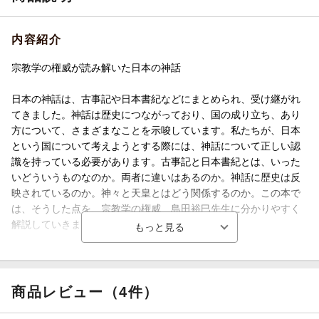
内容紹介
宗教学の権威が読み解いた日本の神話
日本の神話は、古事記や日本書紀などにまとめられ、受け継がれ
てきました。神話は歴史につながっており、国の成り立ち、あり
方について、さまざまなことを示唆しています。私たちが、日本
という国について考えようとする際には、神話について正しい認
識を持っている必要があります。古事記と日本書紀とは、いった
いどういうものなのか。両者に違いはあるのか。神話に歴史は反
映されているのか。神々と天皇とはどう関係するのか。この本で
は、そうした点を、宗教学の権威、島田裕巳先生に分かりやすく
解説していきます。
1953年東京生まれ。作家・宗教学者、東京女子大学・東京通信大
学非常勤講師。1976年東京大学文学部宗教学科卒業。同大学大学
院人文科学研究科修士課程修了。1984年同博士課程修了(宗教学専
商品レビュー（4件）
攻)。放送教育開発センター助教授、日本女子大学教授、東京大学
先端科学技術研究センター特任研究員を経て、現職。著書に『ほ