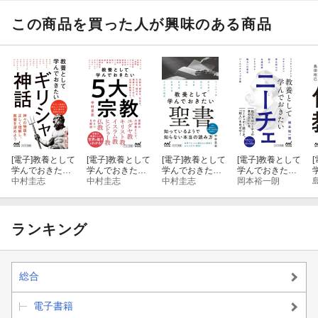
この商品を買った人が興味のある商品
[電子]
教養として
[電子]
教養として
[電子]
教養として
[電子]
教養として
[
学んでおきたい
学んでおきたい
学んでおきたい
学んでおきたい
ギリシャ神話
中村圭志
５大宗教
中村圭志
聖書
中村圭志
ニーチェ
岡本裕一朗
ランキング
総合
電子書籍