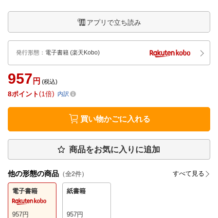
アプリで立ち読み
発行形態
：
電子書籍
(楽天Kobo)
957
円
(税込)
8
ポイント
1倍
内訳
買い物かごに入れる
商品をお気に入りに追加
他の形態の商品
すべて見る
（全
2
件）
電子書籍
紙書籍
957
円
957
円