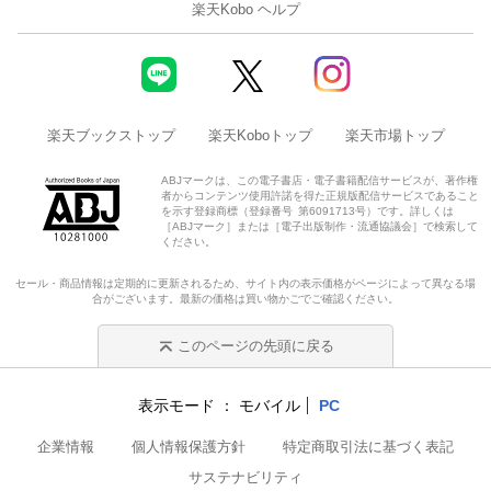
楽天Kobo ヘルプ
楽天ブックストップ
楽天Koboトップ
楽天市場トップ
ABJマークは、この電子書店・電子書籍配信サービスが、著作権
者からコンテンツ使用許諾を得た正規版配信サービスであること
を示す登録商標（登録番号 第6091713号）です。詳しくは
［ABJマーク］または［電子出版制作・流通協議会］で検索して
ください。
セール・商品情報は定期的に更新されるため、サイト内の表示価格がページによって異なる場
合がございます。最新の価格は買い物かごでご確認ください。
このページの先頭に戻る
表示モード
モバイル
PC
企業情報
個人情報保護方針
特定商取引法に基づく表記
サステナビリティ