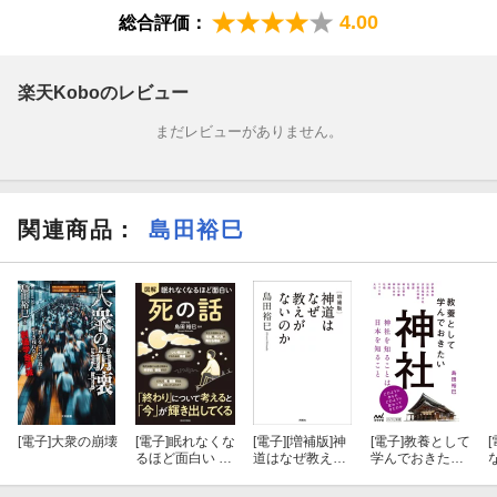
4.00
総合評価：
んとうの親鸞』『「日本人の神」入門』(以上、講談社現代新書)、
『創価学会』『世界の宗教がざっくりわかる』(以上、新潮新書)、
『浄土真宗はなぜ日本でいちばん多いのか』『葬式は、要らな
楽天Koboのレビュー
い』 (以上、幻冬舎新書)、『0葬』(集英社)、『教養として学んで
おきたい仏教』『教養として学んでおきたい神社』（以上、マイ
まだレビューがありません。
ナビ新書）などがある。
関連商品
：
島田裕巳
[電子]
大衆の崩壊
[電子]
眠れなくな
[電子]
[増補版]神
[電子]
教養として
[
るほど面白い 図
道はなぜ教えが
学んでおきたい
解 死の話
ないのか
神社