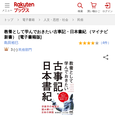
メニュー
トップ
電子書籍
人文・思想・社会
民俗
教養として学んでおきたい古事記・日本書紀 （マイナビ
新書） [電子書籍版]
島田裕巳
（
4
件）
3
(↑)
民俗部門