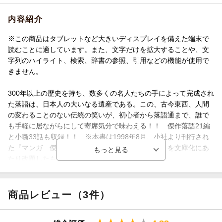
内容紹介
※この商品はタブレットなど大きいディスプレイを備えた端末で
読むことに適しています。また、文字だけを拡大することや、文
字列のハイライト、検索、辞書の参照、引用などの機能が使用で
きません。
300年以上の歴史を持ち、数多くの名人たちの手によって完成され
た落語は、日本人の大いなる遺産である。この、古今東西、人間
の変わることのない伝統の笑いが、初心者から落語通まで、誰で
も手軽に居ながらにして寄席気分で味わえる！！ 傑作落語21編
と小噺33話も収録！！ ※本書は1998年8月、小社より刊行され
た『マンガ 傑作落語大全ーーウソとマコトの巻』を文庫化にあ
たり改題したものです。
商品レビュー（3件）