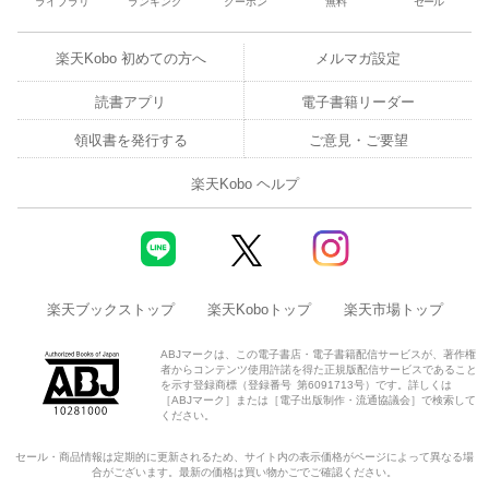
ライブラリ
ランキング
クーポン
無料
セール
楽天Kobo 初めての方へ
メルマガ設定
読書アプリ
電子書籍リーダー
領収書を発行する
ご意見・ご要望
楽天Kobo ヘルプ
楽天ブックストップ
楽天Koboトップ
楽天市場トップ
ABJマークは、この電子書店・電子書籍配信サービスが、著作権
者からコンテンツ使用許諾を得た正規版配信サービスであること
を示す登録商標（登録番号 第6091713号）です。詳しくは
［ABJマーク］または［電子出版制作・流通協議会］で検索して
ください。
セール・商品情報は定期的に更新されるため、サイト内の表示価格がページによって異なる場
合がございます。最新の価格は買い物かごでご確認ください。