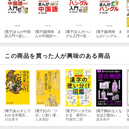
[電子]
まんが中国
[電子]
超簡単 ま
[電子]
まんがハン
[電子]
超簡単 ま
[
語入門〜楽しく
んが中国語〜は
グル入門〜笑っ
んがハングル〜
学んで１３億人
じめての中国語
ておぼえる韓国
今日から使える
としゃべろう〜
入門〜
語〜
韓国語〜
この商品を買った人が興味のある商品
[電子]
あらすじで
[電子]
心の「ツ
[電子]
マンガでわ
[電子]
眠れなくな
[
わかる中国古典
ボ」に効く漢
かる 漢字の使
るほど面白い 図
「超」入門
川合章子
詩・漢文
八木章好
い分け図鑑
円満字二郎
解 源氏物語
高木和子