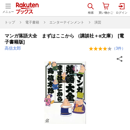
メニュー
トップ
電子書籍
エンターテインメント
演芸
マンガ落語大全 まずはここから （講談社＋α文庫） [電
子書籍版]
高信太郎
（
3
件）