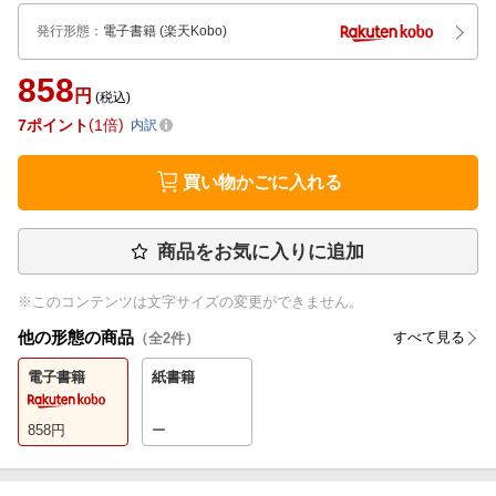
発行形態
：
電子書籍
(楽天Kobo)
858
円
(税込)
7
ポイント
1倍
内訳
買い物かごに入れる
商品をお気に入りに追加
※このコンテンツは文字サイズの変更ができません。
他の形態の商品
すべて見る
（全
2
件）
電子書籍
紙書籍
858
円
ー