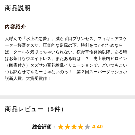
商品説明
内容紹介
人呼んで『氷上の悪夢』。減らず口プリンセス、フィギュアスケ
ーター桜野タズサ。圧倒的な逆風の下、勝利をつかむためなら
ば、クールを気取っちゃいられない。桜野革命発動以降、ある時
はお茶目なウエイトレス。またある時は…？ 史上最凶ヒロイン
（幽霊付き）タズサの百花繚乱イリュージョンで、どいつもこい
つも黙らせてやろーじゃないのっ！ 第２回スーパーダッシュ小
説新人賞、大賞受賞作！
商品レビュー（5件）
4.40
総合評価：