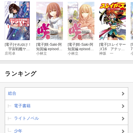
[電子]
それゆけ！
[電子]
咲-Saki-阿
[電子]
咲-Saki-阿
[電子]
スレイヤー
[
宇宙戦艦ヤマ
知賀編 episode
知賀編 episode
ズ16 アテッサ
モト・ヨーコ
庄司卓
of side-A7巻
小林立
of side-A9巻
小林立
の邂逅
神坂 一
【完全版】1
ランキング
総合
電子書籍
ライトノベル
少年