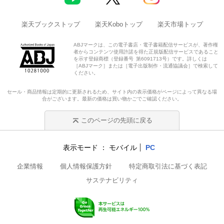
楽天ブックストップ
楽天Koboトップ
楽天市場トップ
ABJマークは、この電子書店・電子書籍配信サービスが、著作権
者からコンテンツ使用許諾を得た正規版配信サービスであること
を示す登録商標（登録番号 第6091713号）です。詳しくは
［ABJマーク］または［電子出版制作・流通協議会］で検索して
ください。
セール・商品情報は定期的に更新されるため、サイト内の表示価格がページによって異なる場
合がございます。最新の価格は買い物かごでご確認ください。
このページの先頭に戻る
表示モード
モバイル
PC
企業情報
個人情報保護方針
特定商取引法に基づく表記
サステナビリティ