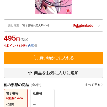
発行形態
：
電子書籍
(楽天Kobo)
495
円
(税込)
4
ポイント
1倍
内訳
買い物かごに入れる
商品をお気に入りに追加
他の形態の商品
すべて見る
（全
2
件）
電子書籍
紙書籍
495
円
ー