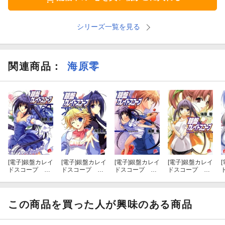
シリーズ一覧を見る
関連商品
：
海原零
[電子]
銀盤カレイ
[電子]
銀盤カレイ
[電子]
銀盤カレイ
[電子]
銀盤カレイ
[
ドスコープ ｖ
ドスコープ ｖ
ドスコープ ｖ
ドスコープ ｖ
ｏｌ．９ シン
ｏｌ．５ ルー
ｏｌ．１ ショ
ｏｌ．７ リリ
デレラ・プログ
キー・プログラ
ート・プログラ
カル・プログラ
ラム：Ｓａｙ
ム：Ｃａｎｄ
ム：Ｒｏａｄ
ム：Ｂｅ ｉ
ｉｔ ａｉ
ｙ ｃａｎｄ
ｔｏ ｄｒｅａ
ｎ ｌｏｖｅ
この商品を買った人が興味のある商品
ｎ’ｔ ｓｏ
ｙ ａｌｌ ｍ
ｍ
ｗｉｔｈ ｙｏ
ｙ ｒｕｌｅｓ
ｕｒ ｍｉｒａ
ｃｌｅ