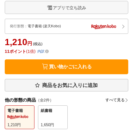
アプリで立ち読み
発行形態
：
電子書籍
(楽天Kobo)
1,210
円
(税込)
11
ポイント
1倍
内訳
買い物かごに入れる
商品をお気に入りに追加
他の形態の商品
すべて見る
（全
2
件）
電子書籍
紙書籍
1,210
円
1,650
円