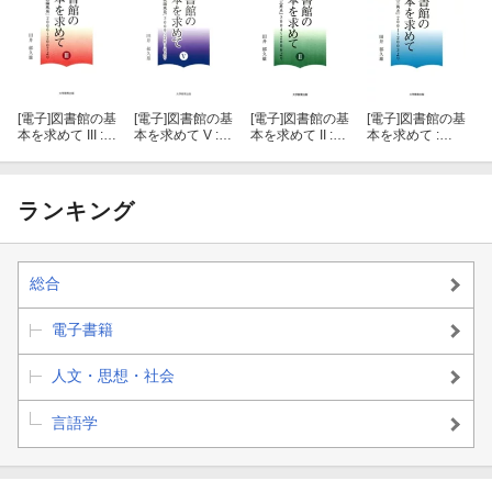
[電子]
図書館の基
[電子]
図書館の基
[電子]
図書館の基
[電子]
図書館の基
本を求めて III :
本を求めて V :
本を求めて II :
本を求めて :
「風」「談論風
「風」「談論風
『風』『三角
『風』『三角
発」2006〜200
発」2009〜201
点』2004〜200
点』2001〜200
7より
0より
6より
3より
ランキング
総合
電子書籍
人文・思想・社会
言語学