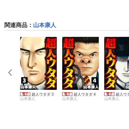
関連商品
：
山本康人
93 7
超人ウタダ 3
超人ウタダ 4
超人ウタ
山本康人
山本康人
山本康人