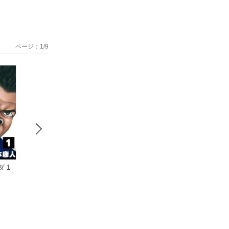
ページ：
1
/
9
 1
杉作 1
結婚星 2
僕 ＢＯＫＵ
山本康人
山本康人
山本康人