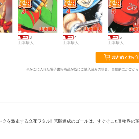
3
4
5
山本康人
山本康人
山本康人
※かごに入れた電子書籍商品が既にご購入済みの場合、自動的にかごから
ンクを激走する立花ワタル‼ 悲願達成のゴールは、すぐそこだ‼ 輪界の