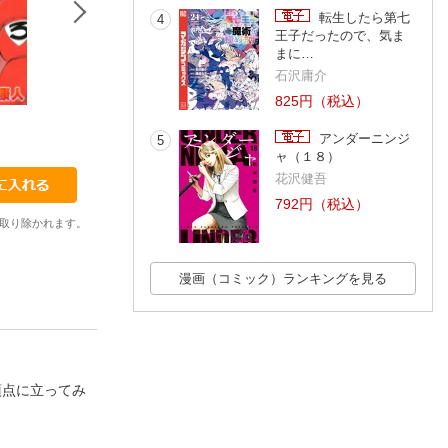
転生したら第七
4
王子だったので、気ま
まに…
石沢庸介
825円（税込）
6
7
8
山本康人
山本康人
山本康人
アンダーニンジ
5
ャ（１８）
花沢健吾
792円（税込）
取り除かれます。
漫画（コミック）ランキングを見る
頂点に立ってみ