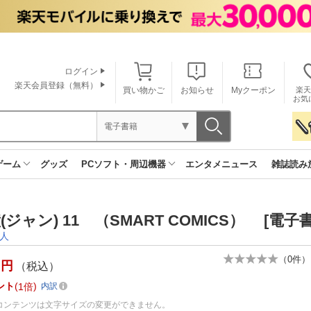
ログイン
楽天会員登録（無料）
買い物かご
お知らせ
Myクーポン
楽天
お気
電子書籍
ゲーム
グッズ
PCソフト・周辺機器
エンタメニュース
雑誌読み
(ジャン) 11 （SMART COMICS） [電子
人
（
0
件）
円
（税込）
ント
1倍
内訳
コンテンツは文字サイズの変更ができません。