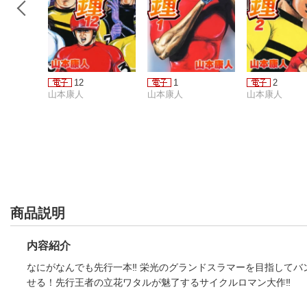
12
1
2
山本康人
山本康人
山本康人
商品説明
内容紹介
なにがなんでも先行一本‼ 栄光のグランドスラマーを目指してバ
せる！先行王者の立花ワタルが魅了するサイクルロマン大作‼