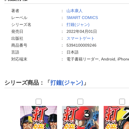
著者
：
山本康人
レーベル
：
SMART COMICS
シリーズ名
：
打鐘(ジャン)
発売日
：
2022年04月01日
出版社
：
スマートゲート
商品番号
：
5394100009246
言語
：
日本語
対応端末
：
電子書籍リーダー, Android, iPh
シリーズ商品：「
打鐘(ジャン)
」