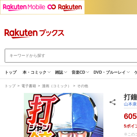
トップ
本・コミック
雑誌
音楽CD
DVD・ブルーレイ
現
トップ
>
電子書籍
>
漫画（コミック）
>
その他
在
地
打鐘
山本康
605
5
ポイ
※この