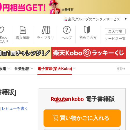
楽天グループのエンタメサービス
電子書籍
楽天市場
楽天Kobo
Kobo
購入履歴
ライブラリ
ヘルプ
初めての方
サービス一覧
本/ゲーム/CD/DVD
に入り
楽天ブックス
雑誌読み放題
楽天マガジン
放題
音楽配信
電子書籍(楽天Kobo)
R18+
音楽配信
楽天ミュージック
動画配信
楽天TV
書籍版]
動画配信ガイド
電子書籍版
Rakuten PLAY
|
レビューを書く
無料テレビ
Rチャンネル
買い物かごに入れる
チケット