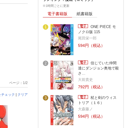
※1時間ごとに更新
電子書籍版
紙書籍版
ONE PIECE モ
1
ノクロ版 115
尾田栄一郎
594円（税込）
信じていた仲間
2
達にダンジョン奥地で殺
さ…
大前貴史
ページ：1/2
792円（税込）
をチェック
|
クリア
杖と剣のウィス
3
トリア（１６）
大森藤ノ
594円（税込）