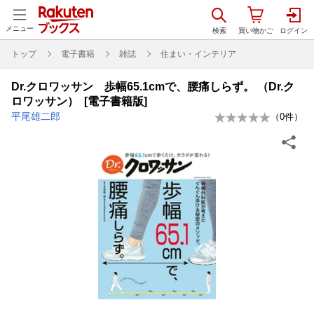
メニュー
トップ
電子書籍
雑誌
住まい・インテリア
Dr.クロワッサン 歩幅65.1cmで、腰痛しらず。 （Dr.ク
ロワッサン） [電子書籍版]
平尾雄二郎
（
0
件）