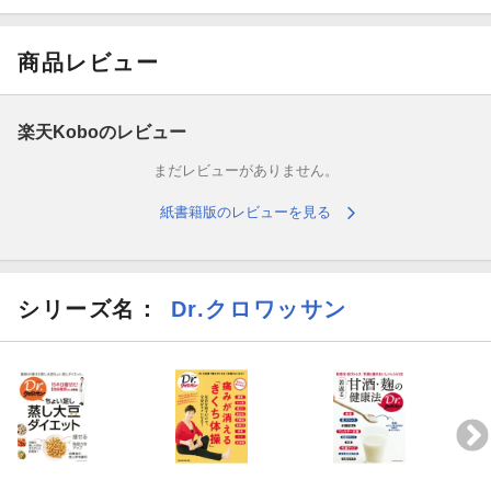
これをまたいでみてください。あなたの歩幅どうですか？
商品レビュー
「歩幅と腰痛も切っても切れない関係。広い歩幅で歩くことで、
姿勢を正しくし、
楽天Koboのレビュー
機能的な動きをカラダに覚えこませることができます」と、監修
まだレビューがありません。
の平尾医師。
紙書籍版のレビューを見る
腰痛の８割以上を占める「病気ではない腰痛」は、広い歩幅で歩
くことが予防につながるのです。
平尾医師直接指導のストレッチを体験したのは、漫画家の影木栄
シリーズ名：
Dr.クロワッサン
貴さん。
ミュージシャンのDAIGOさんのお姉さんです。
背中は柔らかいが前屈が苦手な影木さんの漫画ルポもお楽しみ
に。
猫背タイプ、反り腰タイプは、それぞれするべきストレッチが異