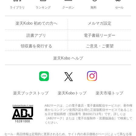
ライブラリ
ランキング
クーポン
無料
セール
楽天Kobo 初めての方へ
メルマガ設定
読書アプリ
電子書籍リーダー
領収書を発行する
ご意見・ご要望
楽天Kobo ヘルプ
楽天ブックストップ
楽天Koboトップ
楽天市場トップ
ABJマークは、この電子書店・電子書籍配信サービスが、著作権
者からコンテンツ使用許諾を得た正規版配信サービスであること
を示す登録商標（登録番号 第6091713号）です。詳しくは
［ABJマーク］または［電子出版制作・流通協議会］で検索して
ください。
セール・商品情報は定期的に更新されるため、サイト内の表示価格がページによって異なる場