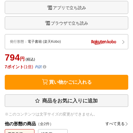
アプリで立ち読み
ブラウザで立ち読み
発行形態
：
電子書籍
(楽天Kobo)
794
円
(税込)
7
ポイント
1倍
内訳
買い物かごに入れる
商品をお気に入りに追加
※このコンテンツは文字サイズの変更ができません。
他の形態の商品
すべて見る
（全
2
件）