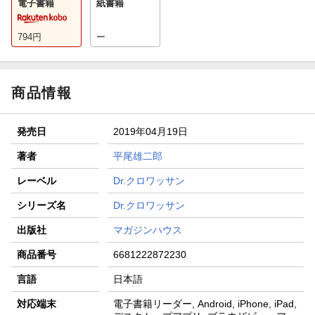
電子書籍
紙書籍
794
円
ー
商品情報
発売日
2019年04月19日
著者
平尾雄二郎
レーベル
Dr.クロワッサン
シリーズ名
Dr.クロワッサン
出版社
マガジンハウス
商品番号
6681222872230
言語
日本語
対応端末
電子書籍リーダー, Android, iPhone, iPad,