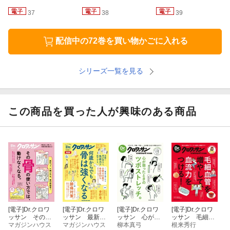
なります。
37
38
39
自分はどっち？と思った時に、簡単な判別法も掲載してあります
配信中の72巻を買い物かごに入れる
ので、ご参考に。
「ここを意識」「ここをまっすぐ」など、わかりやすい写真解説
シリーズ一覧を見る
で、今日からすぐに試せます。
NG例もたくさん掲載してあるので、そちらと自分のポーズを比べ
この商品を買った人が興味のある商品
るといいでしょう。
そして、「病気が引き起こす腰痛」について、年代別にどんな病
気か、どんな症状か、どんな治療か、
手術を受けた際どのくらいの期間入院するのか、まで説明しま
す。
※６５.１cmは、東京都健康長寿医療センター研究所、谷口優研究
[電子]
Dr.クロワ
[電子]
Dr.クロワ
[電子]
Dr.クロワ
[電子]
Dr.クロワ
員が調査した、認知症のリスクが低いとされる歩幅（女性の場
ッサン その骨
ッサン 最新
ッサン 心が弱
ッサン 毛細血
合）。
の使い方では、
マガジンハウス
版 何歳からで
マガジンハウス
ったときのツボ
柳本真弓
管を増やして、
根来秀行