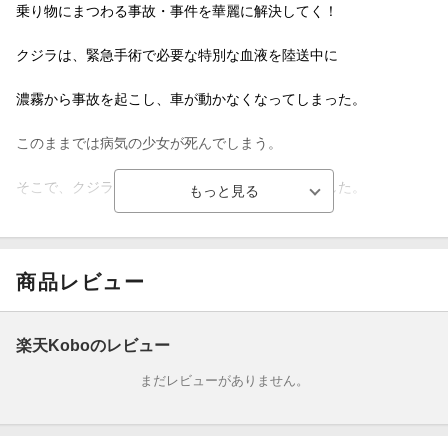
乗り物にまつわる事故・事件を華麗に解決してく！
クジラは、緊急手術で必要な特別な血液を陸送中に
濃霧から事故を起こし、車が動かなくなってしまった。
このままでは病気の少女が死んでしまう。
そこで、クジラは、徒歩で病院まで向かうことにした。
果たして、決められた時間までに血液を届けることができるの
か？
商品レビュー
＜目次＞●第8巻
CASE.61「小さな同居人」
楽天Koboのレビュー
まだレビューがありません。
CASE.62「警告（1）」
CASE.63「警告（2）」