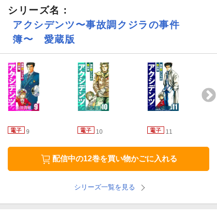
シリーズ名：
CASE.64「危険な人気者（1）」
アクシデンツ〜事故調クジラの事件
CASE.65「危険な人気者（2）」
簿〜 愛蔵版
CASE.66「丘の上の隠れ家」
CASE.67「血液を運べ!!（1）」
CASE.68「血液を運べ!!（2）」
CASE.69「血液を運べ!!（3）」
9
10
11
コミックス特別付録「私のアクシデンツ PART2」執筆：赤星た
みこ
配信中の12巻を買い物かごに入れる
コミックス特別付録「私のアクシデンツ たのむぜ！南米編」執
筆：森 真理
シリーズ一覧を見る
コミックス特別付録「私のアクシデンツ」