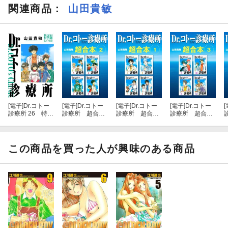
関連商品
：
山田貴敏
初出：週刊少年サンデー（小学館）1997年35〜38、40〜42、4
4〜46号
[電子]
Dr.コトー
[電子]
Dr.コトー
[電子]
Dr.コトー
[電子]
Dr.コトー
[
診療所 26 特別
診療所 超合
診療所 超合
診療所 超合
編 島の子供達
本 2
本 1
本 3
（ハーパーコリ
ンズ・ジャパン
×アルト出版）
この商品を買った人が興味のある商品