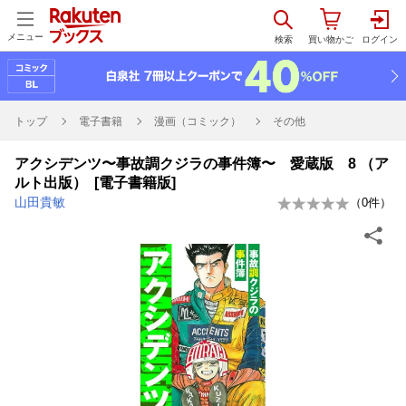
メニュー
トップ
電子書籍
漫画（コミック）
その他
アクシデンツ〜事故調クジラの事件簿〜 愛蔵版 8 （ア
ルト出版） [電子書籍版]
山田貴敏
（
0
件）