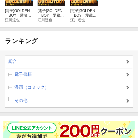
[電子]
GOLDEN
[電子]
GOLDEN
[電子]
GOLDEN
BOY 愛蔵
BOY 愛蔵
BOY 愛蔵
版 9
江川達也
版 6
江川達也
版 5
江川達也
ランキング
総合
電子書籍
漫画（コミック）
その他