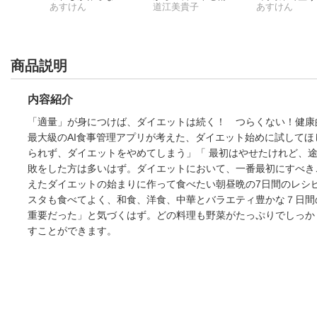
短いレシピ - 国内最
あすけん
道江美貴子
あすけん
大級の食事管理アプ
リ -
商品説明
内容紹介
「適量」が身につけば、ダイエットは続く！ つらくない！健康
最大級のAI食事管理アプリが考えた、ダイエット始めに試して
られず、ダイエットをやめてしまう」「 最初はやせたけれど、
敗をした方は多いはず。ダイエットにおいて、一番最初にすべき
えたダイエットの始まりに作って食べたい朝昼晩の7日間のレシ
スタも食べてよく、和食、洋食、中華とバラエティ豊かな７日間
重要だった」と気づくはず。どの料理も野菜がたっぷりでしっか
すことができます。