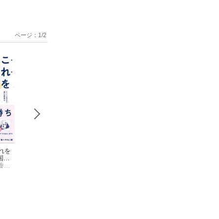
ページ：
1
/
2
れを
なぜあの人
あすけん公式
あすけん公
国内
は、夜中にラーメン
結局、これしか作ら
式 200kcal台ス
理ア
あすけん管理栄養士 道江美貴子
食べても太らないの
道江 美貴子
ない！短いレシピ -
あすけん
ツ大全
あすけん
』公
か？
国内最大級の食事管
理アプリ -