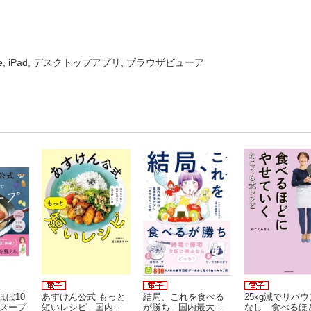
one, iPad, デスクトップアプリ, ブラウザビューア
ほぼ10
あすけん公式 もっと
結局、これを食べる
25kg減でリバ
うスープ
短いレシピ - 国内最
が勝ち - 国内最大級
なし 食べるほ