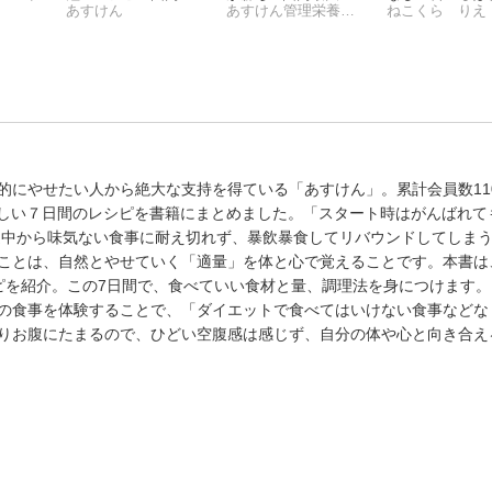
大級の食事管理アプ
あすけん
の食事管理アプリ
あすけん管理栄養士 道江美貴子
やせていく ね
ねこくら りえ
リ -
『あすけん』公式 -
ら式レシピ
的にやせたい人から絶大な支持を得ている「あすけん」。累計会員数11
ほしい７日間のレシピを書籍にまとめました。「スタート時はがんばれて
途中から味気ない食事に耐え切れず、暴飲暴食してリバウンドしてしま
ことは、自然とやせていく「適量」を体と心で覚えることです。本書は
ピを紹介。この7日間で、食べていい食材と量、調理法を身につけます
の食事を体験することで、「ダイエットで食べてはいけない食事などな
りお腹にたまるので、ひどい空腹感は感じず、自分の体や心と向き合え