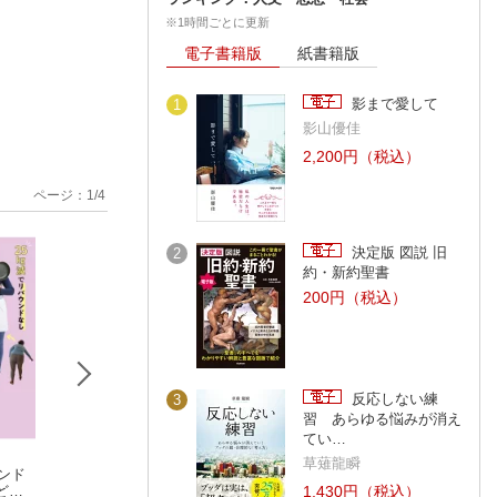
※1時間ごとに更新
電子書籍版
紙書籍版
影まで愛して
1
影山優佳
2,200円（税込）
ページ：
1
/
4
決定版 図説 旧
2
約・新約聖書
200円（税込）
反応しない練
3
習 あらゆる悩みが消え
てい…
草薙龍瞬
ウンド
しっかり食べて体重
肝臓から脂肪を落と
あすけん公式 や
どに
マイナス14kg！ つ
す！ 肝活レシピ
た人の冷蔵庫、こ
1,430円（税込）