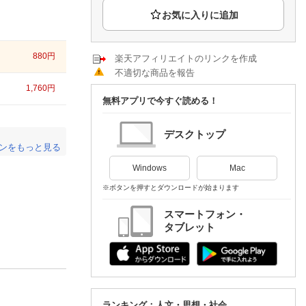
楽天チケット
エンタメニュース
推し楽
880
円
楽天アフィリエイトのリンクを作成
不適切な商品を報告
1,760
円
無料アプリで今すぐ読める！
デスクトップ
ンをもっと見る
。
Windows
Mac
※ボタンを押すとダウンロードが始まります
スマートフォン・
タブレット
ランキング：人文・思想・社会