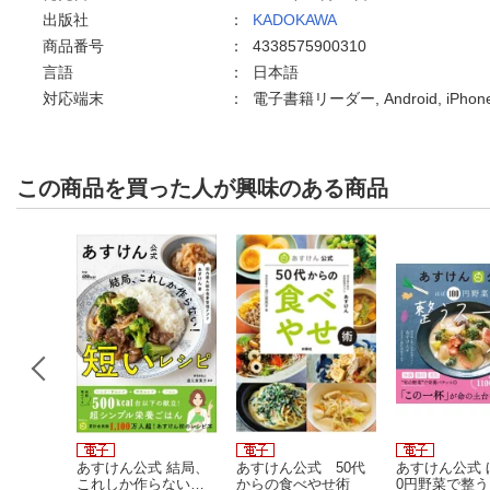
出版社
：
KADOKAWA
商品番号
：
4338575900310
言語
：
日本語
対応端末
：
電子書籍リーダー, Android, iPh
この商品を買った人が興味のある商品
ごと 12
あすけん公式 結局、
あすけん公式 50代
あすけん公式 
これしか作らない！
からの食べやせ術
0円野菜で整