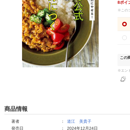
8
ポイ
※この
この
※エン
商品情報
著者
：
道江 美貴子
発売日
：
2024年12月24日