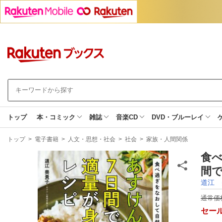
トップ
本・コミック
雑誌
音楽CD
DVD・ブルーレイ
現
トップ
>
電子書籍
>
人文・思想・社会
>
社会
>
家族・人間関係
在
地
食
間で
道江 
通常価
セー