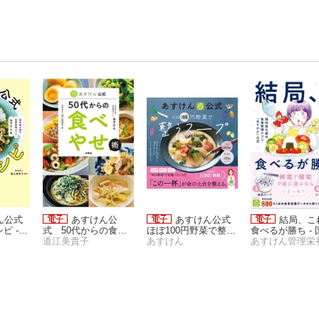
ん公式
あすけん公
あすけん公式
結局、こ
ピ -
式 50代からの食べ
ほぼ100円野菜で整う
食べるが勝ち - 
食事管
やせ術
道江美貴子
スープ
あすけん
最大級の食事管
プリ『あすけん
式 -