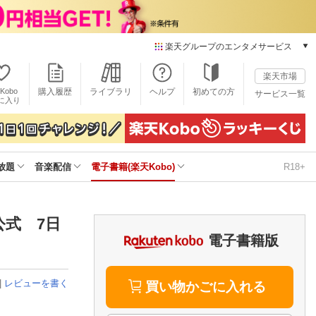
楽天グループのエンタメサービス
電子書籍
楽天市場
楽天Kobo
Kobo
購入履歴
ライブラリ
ヘルプ
初めての方
サービス一覧
本/ゲーム/CD/DVD
に入り
楽天ブックス
雑誌読み放題
楽天マガジン
放題
音楽配信
電子書籍(楽天Kobo)
R18+
音楽配信
楽天ミュージック
動画配信
楽天TV
式 7日
動画配信ガイド
電子書籍版
Rakuten PLAY
無料テレビ
|
レビューを書く
Rチャンネル
買い物かごに入れる
チケット