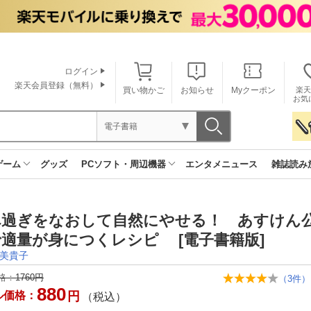
ログイン
楽天会員登録（無料）
買い物かご
お知らせ
Myクーポン
楽天
お気
電子書籍
ゲーム
グッズ
PCソフト・周辺機器
エンタメニュース
雑誌読み
べ過ぎをなおして自然にやせる！ あすけん公
適量が身につくレシピ [電子書籍版]
美貴子
格：
1760円
（
3
件）
880
ル価格：
円
（税込）