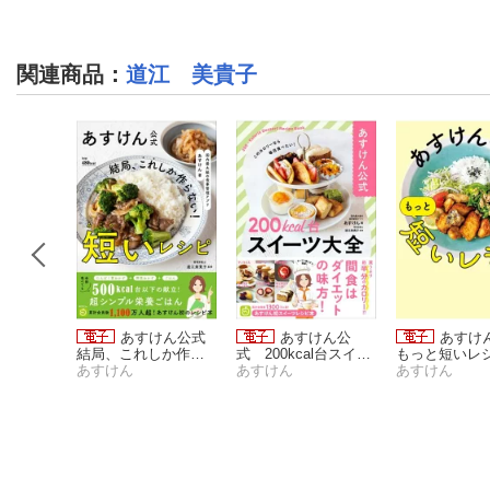
関連商品
：
道江 美貴子
あの人
あすけん公式
あすけん公
あすけ
ラーメン
結局、これしか作ら
式 200kcal台スイー
もっと短いレシ
らないの
子
ない！短いレシピ -
あすけん
ツ大全
あすけん
国内最大級の
あすけん
国内最大級の食事管
理アプリ -
理アプリ -