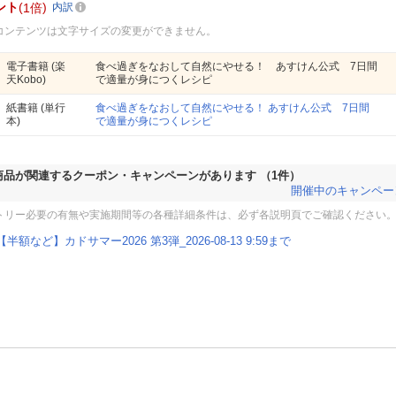
ント
1倍
内訳
コンテンツは文字サイズの変更ができません。
電子書籍
(楽
食べ過ぎをなおして自然にやせる！ あすけん公式 7日間
天Kobo)
で適量が身につくレシピ
紙書籍
(単行
食べ過ぎをなおして自然にやせる！ あすけん公式 7日間
本)
で適量が身につくレシピ
商品が関連するクーポン・キャンペーンがあります
（1件）
開催中のキャンペー
トリー必要の有無や実施期間等の各種詳細条件は、必ず各説明頁でご確認ください
【半額など】カドサマー2026 第3弾_2026-08-13 9:59まで