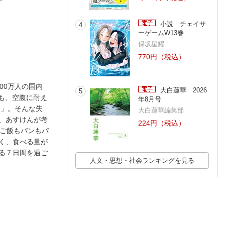
こく
いでに腸活でするす
まる
尾形哲
入ってます！ あ
あすけん
るやせる！ マジや
けん栄養士のおす
せ黄金比レシピ
め！最強やせ食材
小説 チェイサ
4
0分ごはん
ーゲームW13巻
保坂星耀
770円（税込）
00万人の国内
大白蓮華 2026
5
も、空腹に耐え
年8月号
う」。そんな失
大白蓮華編集部
、あすけんが考
224円（税込）
。ご飯もパンもパ
く、食べる量が
る７日間を過ご
人文・思想・社会ランキングを見る