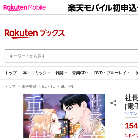
トップ
本・コミック
雑誌
音楽CD
DVD・ブルーレイ
現
トップ
>
電子書籍
>
BL・TL
>
BL 小説
在
地
社長
[電
ソダン
154
1
ポイ