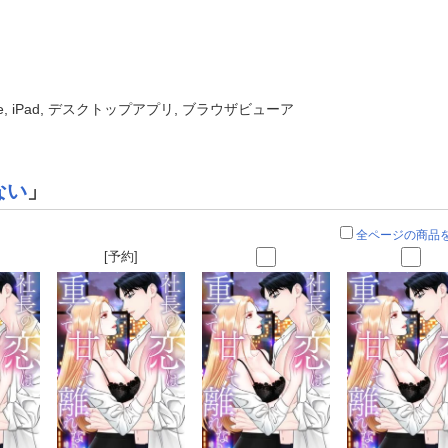
one, iPad, デスクトップアプリ, ブラウザビューア
ない
」
全ページの商品
[予約]