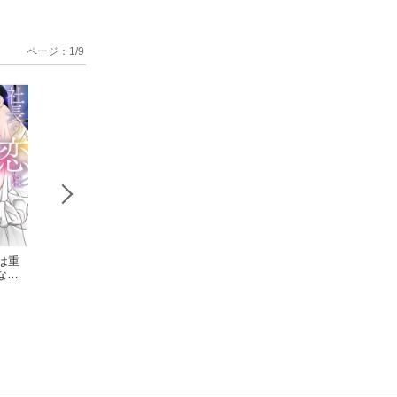
ページ：
1
/
9
は重
社長の恋は重
社長の恋は重
社長の恋は
ない
くて甘くて離れない(1
くて甘くて離れない
くて甘くて離れない
)
8)
ソダン
【全年齢版】(17)
ソダン
2)
ソダン