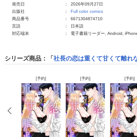
発売日
：
2026年09月27日
出版社
：
Full color comics
商品番号
：
6671304874710
言語
：
日本語
対応端末
：
電子書籍リーダー, Android, iPh
シリーズ商品：「
社長の恋は重くて甘くて離れ
[予約]
[予約]
[予約]