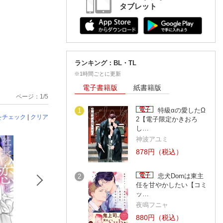
タブレット
ランキング：BL・TL
※1時間ごとに更新
電子書籍版
紙書籍版
ページ：1/5
特級αの愛したΩ
1
をチェック
|
クリア
2【電子限定かきおろ
し…
神波アユミ
878円（税込）
忠犬Domは東主
2
任を甘やかしたい【コミ
ッ…
夜鳴フニャ
880円（税込）