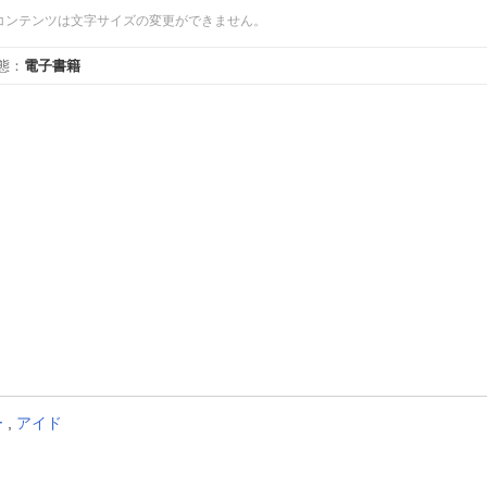
コンテンツは文字サイズの変更ができません。
態
：
電子書籍
ー
,
アイド