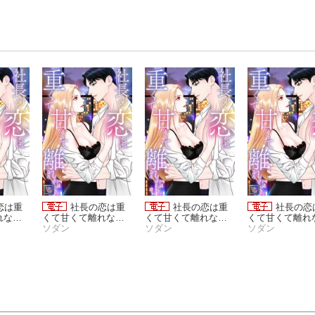
恋は重
社長の恋は重
社長の恋は重
社長の恋
れない
くて甘くて離れない
くて甘くて離れない(2
くて甘くて離れ
1)
【全年齢版】(18)
ソダン
3)
ソダン
【全年齢版】(23
ソダン