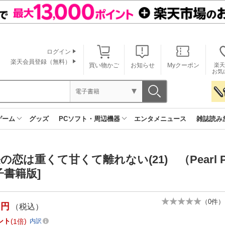
ログイン
楽天会員登録（無料）
買い物かご
お知らせ
Myクーポン
楽天
お気
電子書籍
ゲーム
グッズ
PCソフト・周辺機器
エンタメニュース
雑誌読み
の恋は重くて甘くて離れない(21) （Pearl
子書籍版]
（
0
件）
円
（税込）
ント
1倍
内訳