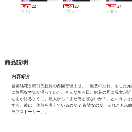
22
23
24
ソダン
ソダン
ソダン
商品説明
内容紹介
斎藤結花と取引先社長の西園寺颯太は、「最悪の別れ」をした元
に険悪な空気が漂っていた。そんなある日、結花の耳に颯太が近
ちをかけるように、颯太から「また俺と寝ないか？」というまさ
する。彼は一体何を考えているのか？ 復讐なのか、それとも未
ラブストーリー」。