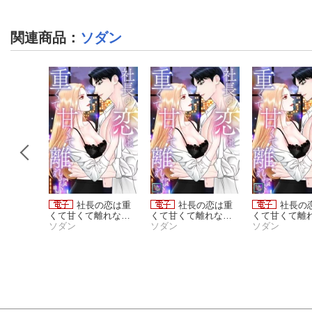
関連商品
：
ソダン
の恋は重
社長の恋は重
社長の恋は重
社長の
れない(1
くて甘くて離れない
くて甘くて離れない
くて甘くて離
(1)
ソダン
【全年齢版】(1)
ソダン
【全年齢版】(2
ソダン