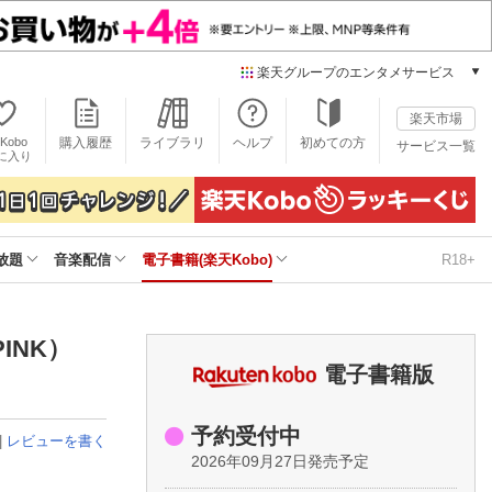
楽天グループのエンタメサービス
電子書籍
楽天市場
楽天Kobo
Kobo
購入履歴
ライブラリ
ヘルプ
初めての方
サービス一覧
本/ゲーム/CD/DVD
に入り
楽天ブックス
雑誌読み放題
楽天マガジン
放題
音楽配信
電子書籍(楽天Kobo)
R18+
音楽配信
楽天ミュージック
動画配信
楽天TV
 PINK）
動画配信ガイド
電子書籍版
Rakuten PLAY
無料テレビ
予約受付中
|
レビューを書く
Rチャンネル
2026年09月27日発売予定
チケット