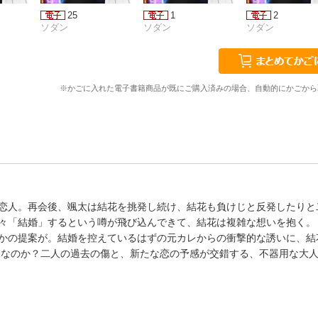
25
1
2
ソダン
ソダン
ソダン
※かごに入れた電子書籍商品が既にご購入済みの場合、自動的にかごから
恋人。再会後、颯太は結花を挑発し続け、結花も負けじと反発したりと
々「結婚」するという噂が飛び込んできて、結花は複雑な想いを抱く。
かの提案が。結婚を控えているはずの元カレからの衝撃的な誘いに、結
練なのか？二人の過去の傷と、新たな恋の予感が交錯する、不器用な大