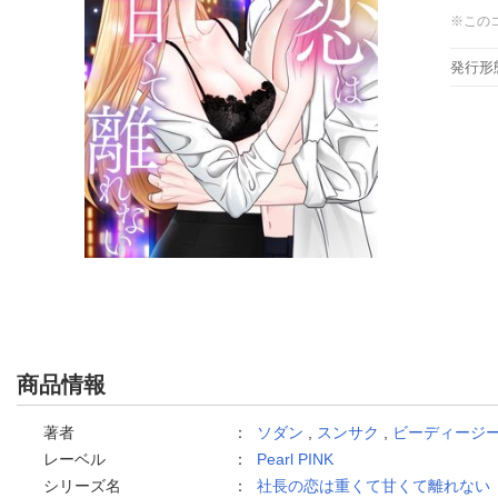
※この
発行形
商品情報
著者
：
ソダン
,
スンサク
,
ビーディージ
レーベル
：
Pearl PINK
シリーズ名
：
社長の恋は重くて甘くて離れない