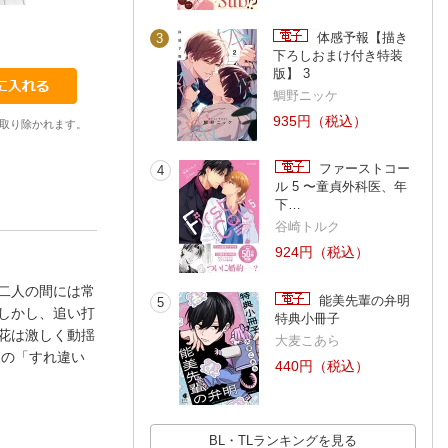
3
4
5
ソダン
ソダン
ソダン
体感予報【描き
3
下ろしおまけ付き特装
版】 3
鯛野ニッケ
935円（税込）
取り除かれます。
ファーストコー
4
ル 5 〜童貞外科医、年
下…
谷崎トルク
924円（税込）
二人の間には常
能美先輩の弁明
5
しかし、追い打
特典小冊子
花は激しく動揺
大麦こあら
人の「すれ違い
440円（税込）
BL・TLランキングを見る