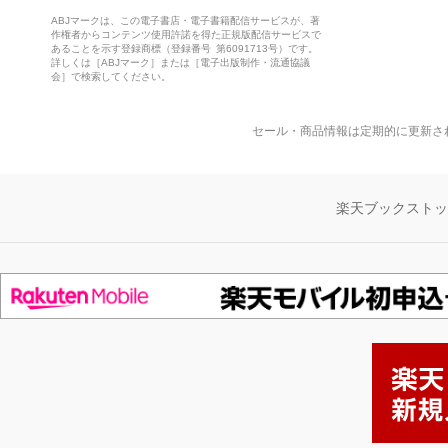
ABJマークは、この電子書店・電子書籍配信サービスが、著
作権者からコンテンツ使用許諾を得た正規版配信サービスで
あることを示す登録商標（登録番号 第6091713号）です。
詳しくは［ABJマーク］または［電子出版制作・流通協議
会］で検索してください。
セール・商品情報は定期的に更新さ
楽天ブックスト