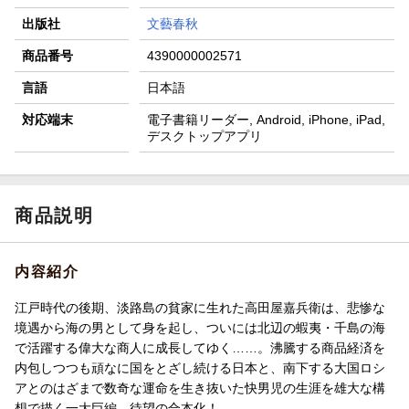
出版社
文藝春秋
商品番号
4390000002571
言語
日本語
対応端末
電子書籍リーダー, Android, iPhone, iPad,
デスクトップアプリ
商品説明
内容紹介
江戸時代の後期、淡路島の貧家に生れた高田屋嘉兵衛は、悲惨な
境遇から海の男として身を起し、ついには北辺の蝦夷・千島の海
で活躍する偉大な商人に成長してゆく……。沸騰する商品経済を
内包しつつも頑なに国をとざし続ける日本と、南下する大国ロシ
アとのはざまで数奇な運命を生き抜いた快男児の生涯を雄大な構
想で描く一大巨編、待望の合本化！