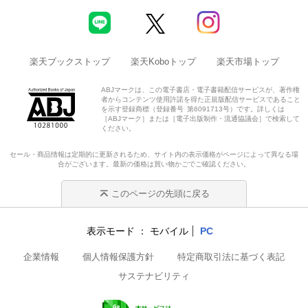
楽天ブックストップ
楽天Koboトップ
楽天市場トップ
ABJマークは、この電子書店・電子書籍配信サービスが、著作権
者からコンテンツ使用許諾を得た正規版配信サービスであること
を示す登録商標（登録番号 第6091713号）です。詳しくは
［ABJマーク］または［電子出版制作・流通協議会］で検索して
ください。
セール・商品情報は定期的に更新されるため、サイト内の表示価格がページによって異なる場
合がございます。最新の価格は買い物かごでご確認ください。
このページの先頭に戻る
表示モード
モバイル
PC
企業情報
個人情報保護方針
特定商取引法に基づく表記
サステナビリティ