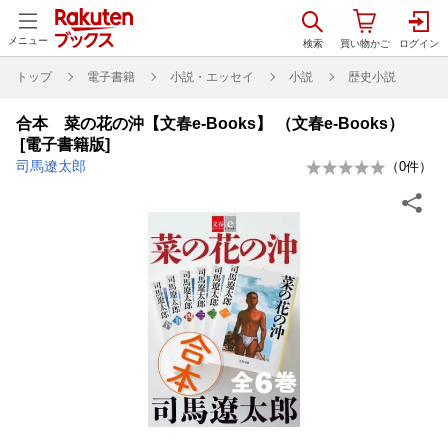
メニュー
トップ
電子書籍
小説・エッセイ
小説
歴史小説
合本 菜の花の沖【文春e-Books】 （文春e-Books）
[電子書籍版]
司馬遼太郎
（
0
件）