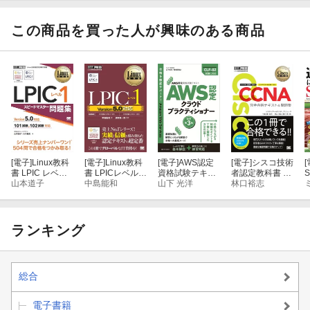
uC
はどう語り継が
れているか
この商品を買った人が興味のある商品
[電子]
Linux教科
[電子]
Linux教科
[電子]
AWS認定
[電子]
シスコ技術
[
書 LPIC レベル1
書 LPICレベル1
資格試験テキス
者認定教科書 C
スピードマスタ
山本道子
Version5.0対応
中島能和
ト AWS認定 ク
山下 光洋
CNA 完全合格テ
林口裕志
ー問題集 Versio
ラウドプラクテ
キスト＆問題集
n5.0対応
ィショナー 改
［対応試験］20
訂第3版
0 -301
ランキング
総合
電子書籍