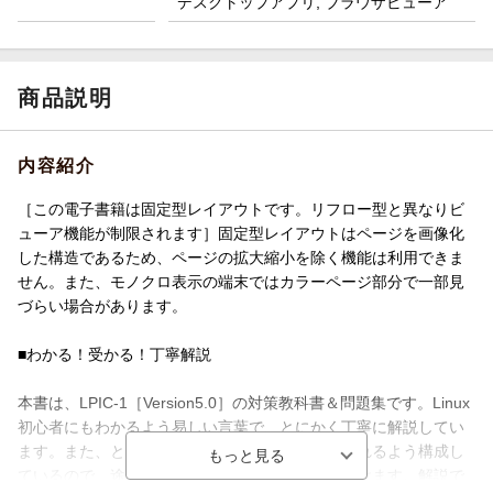
デスクトップアプリ, ブラウザビューア
商品説明
内容紹介
［この電子書籍は固定型レイアウトです。リフロー型と異なりビ
ューア機能が制限されます］固定型レイアウトはページを画像化
した構造であるため、ページの拡大縮小を除く機能は利用できま
せん。また、モノクロ表示の端末ではカラーページ部分で一部見
づらい場合があります。
■わかる！受かる！丁寧解説
本書は、LPIC-1［Version5.0］の対策教科書＆問題集です。Linux
初心者にもわかるよう易しい言葉で、とにかく丁寧に解説してい
ます。また、とっつきやすい内容から順に進められるよう構成し
ているので、途中でつまずくことなく学習いただけます。解説で