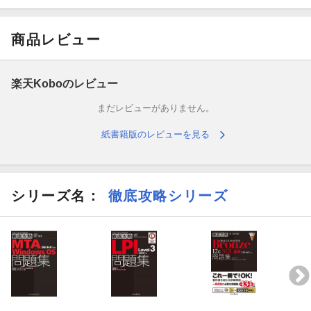
は、試験で重要となる箇所を別枠「試験対策」に掲載。“何を覚え
るべきか”がひと目でわかります。
商品レビュー
■豊富な問題
各章の章末には演習問題を掲載しているので、知識の定着に役立
楽天Koboのレビュー
ちます。さらに、巻末には101試験、102試験の模擬問題を収録。
まだレビューがありません。
試験を体験することで、試験対策の総仕上げが行えます。「わか
る解説」+「豊富な問題」で、本書一冊で合格レベルの実力が身に
紙書籍版のレビューを見る
付きます。
■学習用仮想マシンの提供
シリーズ名：
徹底攻略シリーズ
Linuxの知識を身に付けるには、コマンドの習得が必須です。とに
かくLinuxに触れることが、コマンドを習得する近道です。本書で
は、Linux学習用環境をダウンロード提供しています（※Mシリー
ズのチップを搭載したMacには対応しておりません）。