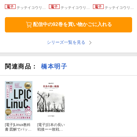
テッテイコウリャクシリーズ
テッテイコウリャクシリーズ
テッテイコウリャクシリーズ
配信中の92巻を買い物かごに入れる
シリーズ一覧を見る
関連商品
：
橋本明子
[電子]
Linux教科
[電子]
日本の長い
書 図解でパッと
戦後ーー敗戦の
わかる LPIC/Lin
記憶・トラウマ