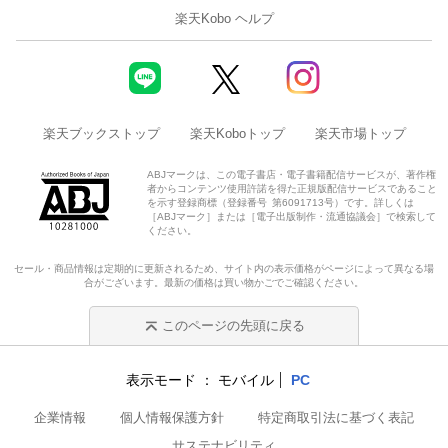
楽天Kobo ヘルプ
楽天ブックストップ
楽天Koboトップ
楽天市場トップ
ABJマークは、この電子書店・電子書籍配信サービスが、著作権
者からコンテンツ使用許諾を得た正規版配信サービスであること
を示す登録商標（登録番号 第6091713号）です。詳しくは
［ABJマーク］または［電子出版制作・流通協議会］で検索して
ください。
セール・商品情報は定期的に更新されるため、サイト内の表示価格がページによって異なる場
合がございます。最新の価格は買い物かごでご確認ください。
このページの先頭に戻る
表示モード
モバイル
PC
企業情報
個人情報保護方針
特定商取引法に基づく表記
サステナビリティ