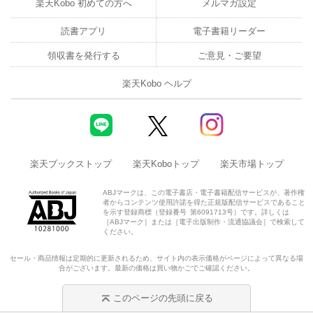
18 スライドのテーマを設定しよう
楽天Kobo 初めての方へ
メルマガ設定
19 配色や背景を変更しよう
読書アプリ
電子書籍リーダー
領収書を発行する
ご意見・ご要望
20 スライドマスターの機能を知ろう
楽天Kobo ヘルプ
21 すべてのスライドにロゴを入れよう
22 すべてのスライドに会社名や日付を入れよう
第4章 文字の書式設定をしよう
楽天ブックストップ
楽天Koboトップ
楽天市場トップ
23 箇条書きの行頭記号を変更しよう
ABJマークは、この電子書店・電子書籍配信サービスが、著作権
者からコンテンツ使用許諾を得た正規版配信サービスであること
を示す登録商標（登録番号 第6091713号）です。詳しくは
24 フォントの種類やサイズを変更しよう
［ABJマーク］または［電子出版制作・流通協議会］で検索して
ください。
25 見出しと本文のフォントの組み合わせを変更しよう
セール・商品情報は定期的に更新されるため、サイト内の表示価格がページによって異なる場
合がございます。最新の価格は買い物かごでご確認ください。
26 フォントの色やスタイルを変更しよう
このページの先頭に戻る
27 段組み設定で情報を整理しよう