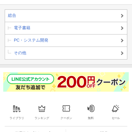
09 スライドを追加しよう
総合
10 スライドの内容を入力しよう
電子書籍
11 スライドの順序を入れ替えよう
PC・システム開発
12 スライドをコピーしたり削除したりしよう
その他
13 アウトライン機能でスライドを作ろう
14 操作を元に戻したりやり直したりしよう
15 プレゼンテーションを保存しよう
16 プレゼンテーションを閉じよう
17 プレゼンテーションを開こう
ライブラリ
ランキング
クーポン
無料
セール
第3章 スライドのデザインを変えよう