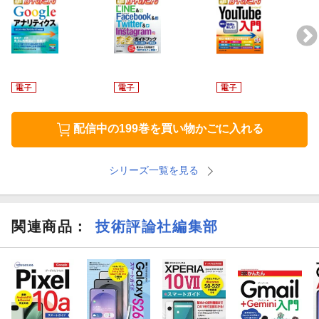
といった「仕事で必要なPowerPointの基本」が、
これ1冊でしっか
り身につきます。
本書には、次のような特徴があります。
・オールカラーだから、見やすくてわかりやすいです
・操作を省かないので、つまずくことなく学習できます
配信中の199巻を買い物かごに入れる
・学習中の疑問や困ったも、しっかりフォローしています
シリーズ一覧を見る
・役立つ応用テクニックも紹介しています
本気で学びたい人は最初から、今すぐ知りたい人は必要なところ
だけ読んでみてください。PowerPointの知りたいことが、これ1冊
関連商品
：
技術評論社編集部
で身につきます。
（こんな方におすすめ）
・PowerPoint 2021の使い方を知りたい人