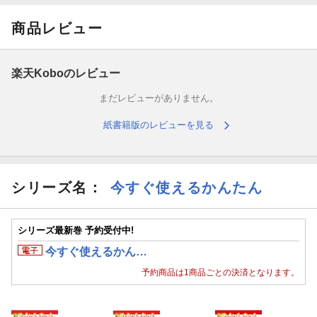
いちばんわかりやすい! パワーポイントの教科書です。
商品レビュー
★★★★★★★★★★★★★★★★★★★★★★★★★★
「PowerPointが使えないと仕事にならない」
楽天Koboのレビュー
まだレビューがありません。
「明日プレゼンしないといけないのにわからない機能がある」
紙書籍版のレビューを見る
「自分の作ったプレゼン資料がどう見てもかっこ悪い」
そんなあなたにおすすめなのが、この本です。
シリーズ名：
今すぐ使えるかんたん
・スライドの基本的な作成方法
・デザインの変更方法
シリーズ最新巻 予約受付中!
今すぐ使えるかん…
・表やグラフの挿入方法
予約商品は1商品ごとの決済となります。
・アニメーションの設定方法