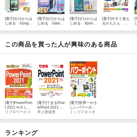
（目次）
第1章 PowerPointの基本操作を覚えよう
[電子]
ゼロからは
[電子]
ゼロからは
[電子]
ゼロからは
[電子]
今すぐ使え
[
じめる Google
じめる Galaxy
じめる Xperia
るかんたん G
Pixel 10a スマ
S26／S26+／S2
10 VII SO-52F
mail＋Gemini入
A
01 PowerPointを起動しよう
ートガイド
6 Ultra スマート
スマートガイド
門
ガイド ［ドコモ
［ドコモ完全対
／au／ソフトバ
応版］
この商品を買った人が興味のある商品
02 PowerPointの画面構成を知ろう
ンク／楽天モバ
イル／SIMフリ
ー対応版］
03 PowerPointの表示モードを知ろう
04 リボンで機能を切り替えよう
06 PowerPointを終了しよう
第2章 スライド作成の基本を覚えよう
[電子]
PowerPoin
[電子]
できるPow
[電子]
世界一やさ
t 2021 やさしい
erPoint 2021 Off
しいパワーポイ
教科書［Office 2
リブロワークス
ice 2021 & Micr
井上香緒里
ント2021
トップスタジオ
07 新しいプレゼンテーションを作成しよう
021／Microsoft
osoft 365両対応
365対応］
08 タイトルスライドを作成しよう
ランキング