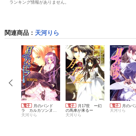
ランキング情報がありません。
関連商品
：
天河りら
ィスティ
月のパンド
月17世 ー幻
月のパ
ッツ う
ラ カルカソンヌの
の馬車が来るー
天河りら
牡丹灯篭
聖母
天河りら
天河りら