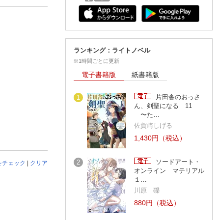
ランキング：ライトノベル
※1時間ごとに更新
電子書籍版
紙書籍版
片田舎のおっさ
1
ん、剣聖になる 11
〜た…
佐賀崎しげる
1,430円（税込）
ソードアート・
2
をチェック
|
クリア
オンライン マテリアル
１…
川原 礫
880円（税込）