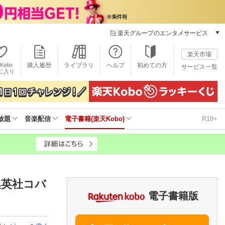
楽天グループのエンタメサービス
電子書籍
楽天市場
楽天Kobo
Kobo
購入履歴
ライブラリ
ヘルプ
初めての方
サービス一覧
本/ゲーム/CD/DVD
に入り
楽天ブックス
雑誌読み放題
楽天マガジン
放題
音楽配信
電子書籍(楽天Kobo)
R18+
音楽配信
楽天ミュージック
動画配信
楽天TV
動画配信ガイド
Rakuten PLAY
集英社コバ
無料テレビ
電子書籍版
Rチャンネル
チケット