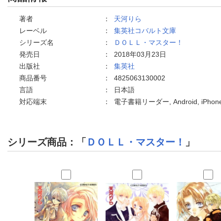
著者
：
天河りら
レーベル
：
集英社コバルト文庫
シリーズ名
：
ＤＯＬＬ・マスター！
発売日
：
2018年03月23日
出版社
：
集英社
商品番号
：
4825063130002
言語
：
日本語
対応端末
：
電子書籍リーダー, Android, iPho
シリーズ商品：「
ＤＯＬＬ・マスター！
」