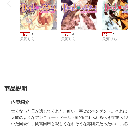
3
4
5
天河りら
天河りら
天河りら
商品説明
内容紹介
亡くなった母が遺してくれた、紅い十字架のペンダント。それは
人間のようなアンティークドール・紅羽に守られるべき存在らし
いた同級生、間宮国巳と親しくなれそうな雰囲気だったのに、紅