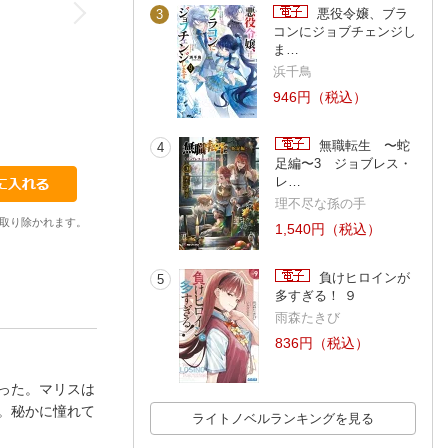
悪役令嬢、ブラ
3
コンにジョブチェンジし
ま…
浜千鳥
946円（税込）
無職転生 〜蛇
4
足編〜3 ジョブレス・
レ…
理不尽な孫の手
取り除かれます。
1,540円（税込）
負けヒロインが
5
多すぎる！ ９
雨森たきび
836円（税込）
った。マリスは
。秘かに憧れて
ライトノベルランキングを見る
。