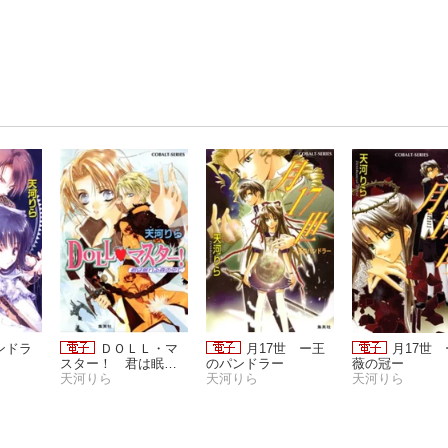
ンドラ
ＤＯＬＬ・マ
月17世 ー王
月17世
スター！ 君は眠れ
のパンドラー
薇の冠ー
る森の中で
天河りら
天河りら
天河りら