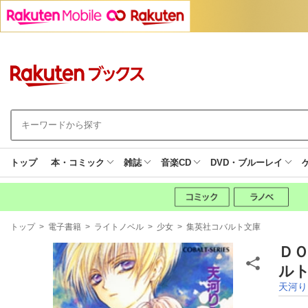
トップ
本・コミック
雑誌
音楽CD
DVD・ブルーレイ
現
トップ
>
電子書籍
>
ライトノベル
>
少女
>
集英社コバルト文庫
在
地
Ｄ
ルト
天河り