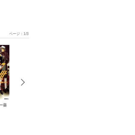
ページ：
1
/
3
 ー薔
月17世 ー少
月のパンド
卵の檻 少
年マリオネットー
ラ ファントムの鐘
マリア 少女マリ
天河りら
天河りら
天河りら