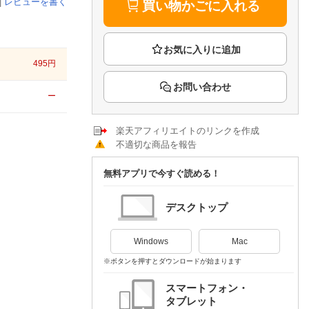
楽天チケット
|
レビューを書く
買い物かごに入れる
エンタメニュース
推し楽
495
円
お問い合わせ
ー
楽天アフィリエイトのリンクを作成
不適切な商品を報告
無料アプリで今すぐ読める！
デスクトップ
Windows
Mac
※ボタンを押すとダウンロードが始まります
スマートフォン・
タブレット