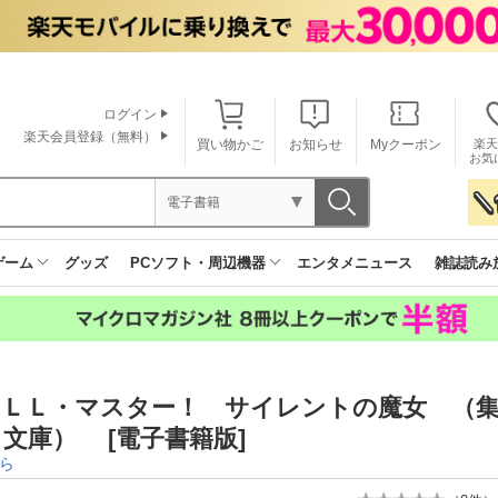
ログイン
楽天会員登録（無料）
買い物かご
お知らせ
Myクーポン
楽天
お気
電子書籍
ゲーム
グッズ
PCソフト・周辺機器
エンタメニュース
雑誌読み
ＯＬＬ・マスター！ サイレントの魔女 （
文庫） [電子書籍版]
ら