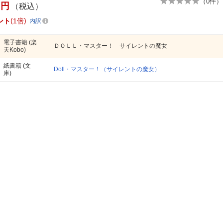
（
0
件）
円
（税込）
ント
1倍
内訳
電子書籍
(楽
ＤＯＬＬ・マスター！ サイレントの魔女
天Kobo)
紙書籍
(文
Doll・マスター！（サイレントの魔女）
庫)