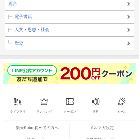
総合
なぜ？
電子書籍
Q．源頼朝が幕府を開いた地が鎌倉だったのはなぜ？
人文・思想・社会
Q．戦国時代、織田信長が安土城を築いたのはなぜ？
歴史
Q．豊臣秀吉が農民に対して、刀狩令を発令したのはなぜ？
Q．江戸時代前期、参勤交代が制度化されたのはなぜ？
Q．江戸時代に、歌舞伎が成人男性だけで演じられるようになっ
たのはなぜ？
Q．太平洋戦争期に、日本がサイパン島を死守しなければならな
かったのはなぜ？
ライブラリ
ランキング
クーポン
無料
セール
Q．1960年代に国民所得倍増計画が立案されたのはなぜ？
楽天Kobo 初めての方へ
メルマガ設定
…など、84のQ&Aを掲載。