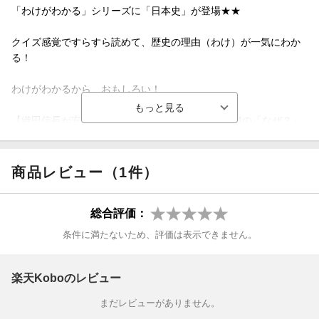
「わけがわかる」シリーズに「日本史」が登場★★
クイズ感覚ですらすら読めて、歴史の理由（わけ）が一気にわか
る！
わけがわかるから、おもしろい！
【織田信長が安土城を築いたのはなぜ？】など、84の「なぜ？」
を掲載。
「実はそんな理由があったのか！」という歴史の本質に迫る内容
商品レビュー（1件）
が満載です。
総合評価：
私立の中高一貫校で歴史を教える現役教師が、
条件に満たないため、評価は表示できません。
原始・古代から近代・現代まで、【フルカラーイラスト】ととも
に歴史の面白さを解き明かします。
楽天Koboのレビュー
▼こんな方におすすめ
まだレビューがありません。