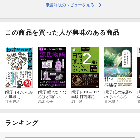
・スキマ時間に日本史の教養を身につけたい大人
紙書籍版のレビューを見る
・暗記がニガテで、歴史を楽しく学びたい中高生
・昔習った歴史の知識を、今の教科書の内容にアップデートした
この商品を買った人が興味のある商品
い人
◆◆◆本書に掲載している「なぜ？」◆◆◆
Q．土器を使うことで縄文人が長生きできるようになったのはな
ぜ？
Q．厩戸王（聖徳太子）らが、憲法十七条を定めたのはなぜ？
[電子]
わけがわか
[電子]
眠れなくな
[電子]
2026-2027
[電子]
心の深層を
[
る世界史
るほど面白い 図
年版 日商簿記2
のぞいてみる図
Q．中国へ向かう使者を乗せた遣唐使船が毎回のように遭難する
社会専科
解 源氏物語
高木和子
級をひとつひと
堀川洋
鑑
青木滋之
のはなぜ？
つわかりやす
く。商業簿記編
(教科書)
Q．藤原道長が、実際は摂政・関白にわずかな期間しか就任しな
ランキング
かったのはなぜ？
Q．保元の乱・平治の乱が、歴史上重要な戦いだといわれるのは