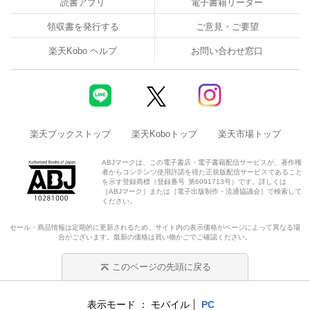
読書アプリ
電子書籍リーダー
歴史は単なる暗記ではありません。過去の人たちの行動から、こ
れからの自分の行動を考えることができます。
領収書を発行する
ご意見・ご要望
楽天Kobo ヘルプ
お問い合わせ窓口
「知らなかった！」
「そんな考え方もあるんだなぁ」
「自分だったらどうするだろう？」
楽天ブックストップ
楽天Koboトップ
楽天市場トップ
肩肘張って勉強するのではなく、教養として、あるいは歴史を学
ぶ第一歩として楽しめる一冊です。
ABJマークは、この電子書店・電子書籍配信サービスが、著作権
者からコンテンツ使用許諾を得た正規版配信サービスであること
を示す登録商標（登録番号 第6091713号）です。詳しくは
※2025年12月時点、Gakken調べ
［ABJマーク］または［電子出版制作・流通協議会］で検索して
ください。
セール・商品情報は定期的に更新されるため、サイト内の表示価格がページによって異なる場
合がございます。最新の価格は買い物かごでご確認ください。
このページの先頭に戻る
表示モード
モバイル
PC