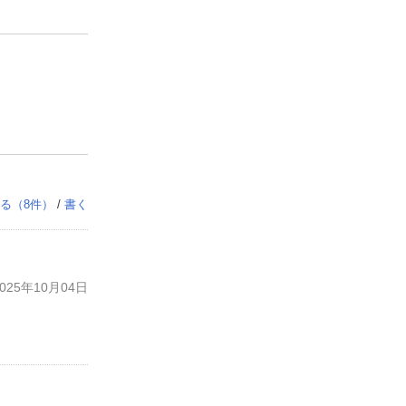
る（
8
件）
/
書く
25年10月04日