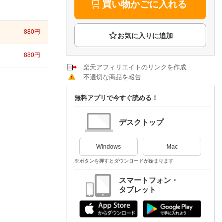
楽天チケット
買い物かごに入れる
エンタメニュース
推し楽
880
円
880
円
楽天アフィリエイトのリンクを作成
不適切な商品を報告
無料アプリで今すぐ読める！
デスクトップ
Windows
Mac
※ボタンを押すとダウンロードが始まります
スマートフォン・
タブレット