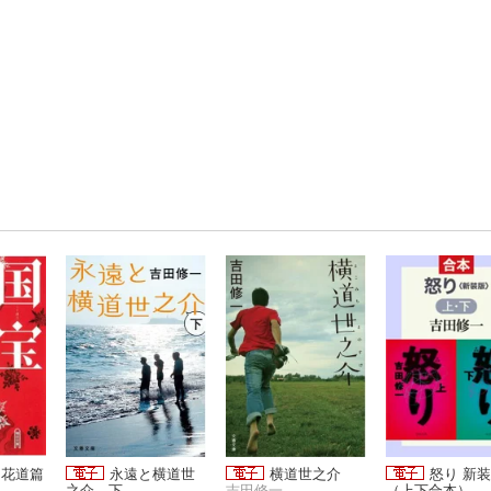
 花道篇
永遠と横道世
横道世之介
怒り 新
之介 下
吉田修一
（上下合本）