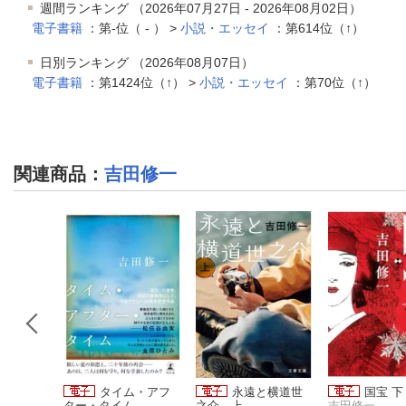
週間ランキング （2026年07月27日 - 2026年08月02日）
電子書籍
：第-位（ - ） >
小説・エッセイ
：第614位（↑）
日別ランキング （2026年08月07日）
電子書籍
：第1424位（↑） >
小説・エッセイ
：第70位（↑）
関連商品
：
吉田修一
小說集
タイム・アフ
永遠と横道世
国宝 下
ター・タイム
之介 上
吉田修一