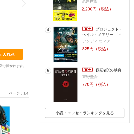
池井戸潤
2,200円（税込）
プロジェクト・
4
ヘイル・メアリー 下
アンディ ウィアー
825円（税込）
取り除かれます。
容疑者Xの献身
5
東野圭吾
770円（税込）
ページ：
1
/
4
小説・エッセイランキングを見る