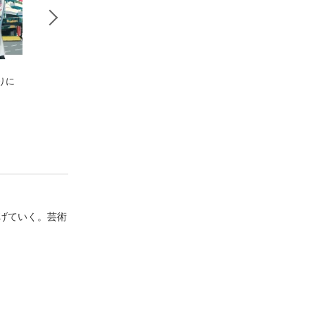
りに
コンビニ人間
イン・ザ・メガチャ
正欲（新潮文庫）
）
村田沙耶香
ーチ
朝井リョウ
朝井リョウ
げていく。芸術