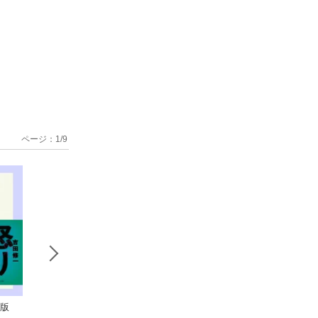
ページ：
1
/
9
装版
罪名、一万年
愛に乱暴（上
ミス・サン
愛す
下）合本版（新潮文
ャイン