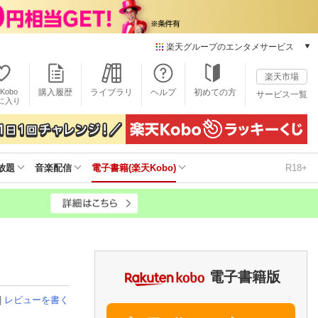
楽天グループのエンタメサービス
電子書籍
楽天市場
楽天Kobo
Kobo
購入履歴
ライブラリ
ヘルプ
初めての方
サービス一覧
本/ゲーム/CD/DVD
に入り
楽天ブックス
雑誌読み放題
楽天マガジン
放題
音楽配信
電子書籍(楽天Kobo)
R18+
音楽配信
楽天ミュージック
動画配信
楽天TV
動画配信ガイド
Rakuten PLAY
無料テレビ
電子書籍版
Rチャンネル
|
レビューを書く
チケット