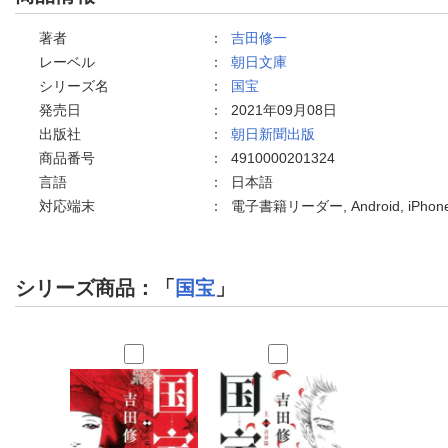
著者
：
吉田修一
レーベル
：
朝日文庫
シリーズ名
：
国宝
発売日
：
2021年09月08日
出版社
：
朝日新聞出版
商品番号
：
4910000201324
言語
：
日本語
対応端末
：
電子書籍リーダー, Android, iPho
シリーズ商品：「
国宝
」