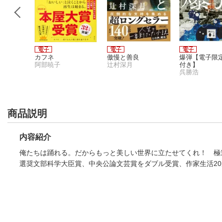
ら
カフネ
傲慢と善良
爆弾【電子限
阿部暁子
辻村深月
付き】
呉勝浩
商品説明
内容紹介
俺たちは踊れる。だからもっと美しい世界に立たせてくれ！ 極
選奨文部科学大臣賞、中央公論文芸賞をダブル受賞、作家生活2