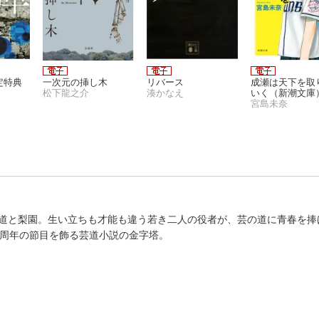
定特典
一次元の挿し木
リバース
成瀬は天下を取
松下龍之介
湊かなえ
いく（新潮文庫
宮島未奈
道と梨園。生い立ちも才能も違う若き二人の役者が、芸の道に青春を捧
0周年の節目を飾る芸道小説の金字塔。