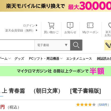
ログイン
楽天会員登録（無料）
買い物かご
お知らせ
Myクーポン
楽天
お気
電子書籍
ゲーム
グッズ
PCソフト・周辺機器
エンタメニュース
雑誌読み
 上 青春篇 （朝日文庫） [電子書籍版]
一
（
644
件）
円
（税込）