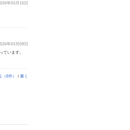
26年03月15日
26年03月09日
っています。
る（
8
件）
/
書く