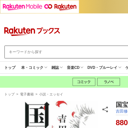
トップ
本・コミック
雑誌
音楽CD
DVD・ブルーレイ
現
トップ
>
電子書籍
>
小説・エッセイ
在
地
国宝
吉田修
880