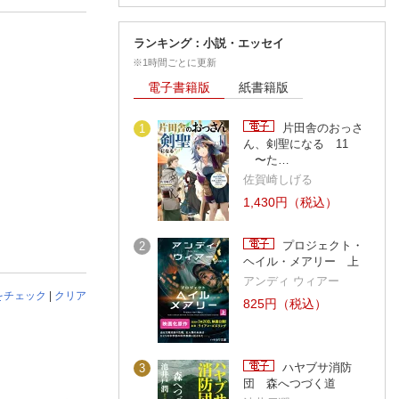
ランキング：小説・エッセイ
※1時間ごとに更新
電子書籍版
紙書籍版
片田舎のおっさ
1
ん、剣聖になる 11
〜た…
佐賀崎しげる
1,430円（税込）
プロジェクト・
2
ヘイル・メアリー 上
アンディ ウィアー
をチェック
|
クリア
825円（税込）
ハヤブサ消防
3
団 森へつづく道