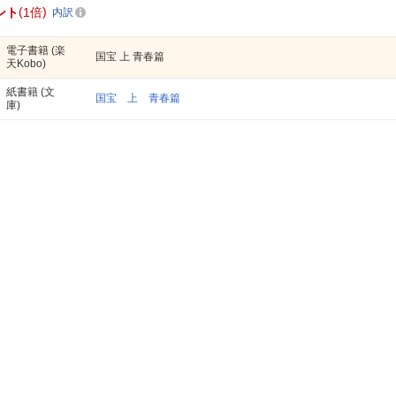
ント
1倍
内訳
電子書籍
(楽
国宝 上 青春篇
天Kobo)
紙書籍
(文
国宝 上 青春篇
庫)