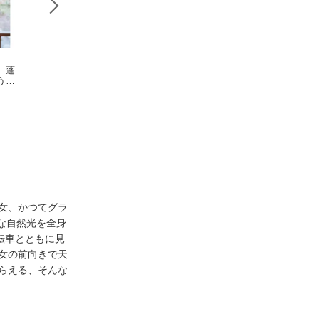
】蓬
【デジタル限定】太
矢野ななか「No Limit
相楽伊織 毎度お
う無
田江莉奈写真集「八
s!!」【ヤングチャン
魔します
な
女のヴィーナス」
太田江莉奈
ピオンデジグラ】
矢野ななか
相楽伊織
女、かつてグラ
な自然光を全身
転車とともに見
女の前向きで天
らえる、そんな