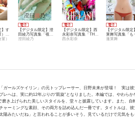
定】す
【デジタル限定】澄
【デジタル限定】西
【デジタル限定
菫）写
田綾乃写真集「覗い
永彩奈写真集「THE L
莱舞写真集「も
」
倉菫）
てはいけな
澄田綾乃
AST」
西永彩奈
邪気ではいられ
蓬莱舞
い・・・」
い。」
「ガールズケイリン」の元トップレーサー、日野未来が登場！ 実は彼
レへは、実に約12年ぶりの“凱旋”となりました。本編では、やわらか
”で磨き上げられた美しいスタイルを、堂々と披露しています。また、自
チャーミングな素顔、その両方を詰め込んだ一冊です。タイトルは、彼
太陽みたいだね」と言われることが多いそう。見ているだけで元気をも