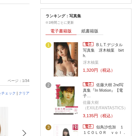
ランキング：写真集
※1時間ごとに更新
電子書籍版
紙書籍版
B.L.T.デジタル
1
写真集 冴木柚葉 birt
h.
冴木柚葉
1,320円（税込）
ページ：1/34
佐藤大樹 2nd写
2
真集『In Motion』【電
をチェック
|
クリア
子…
佐藤大樹
（EXILE/FANTASTICS）
3,135円（税込）
似鳥沙也加 １
3
１ＣＯＬＯＲ ｖｏｌ．