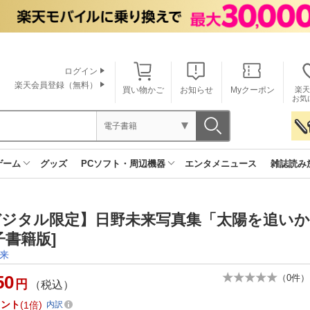
ログイン
楽天会員登録（無料）
買い物かご
お知らせ
Myクーポン
楽天
お気
電子書籍
ゲーム
グッズ
PCソフト・周辺機器
エンタメニュース
雑誌読み
デジタル限定】日野未来写真集「太陽を追
子書籍版]
来
50
（
0
件）
円
（税込）
イント
1倍
内訳