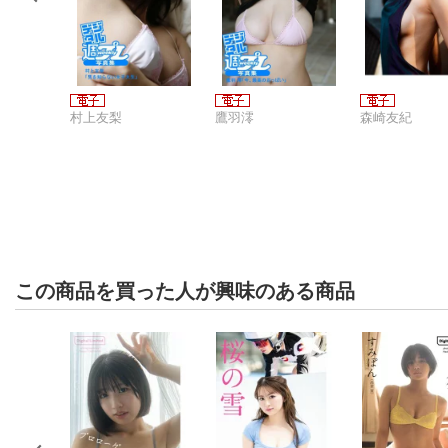
村上友梨
鷹羽澪
森崎友紀
この商品を買った人が興味のある商品