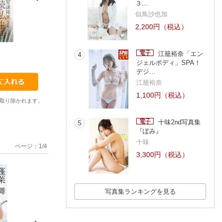
３…
似鳥沙也加
2,200円（税込）
江籠裕奈「エン
4
サニー・リン
大西颯季
杉原杏璃
ジェルボディ」SPA！
デジ…
江籠裕奈
1,100円（税込）
取り除かれます。
十味2nd写真集
5
『ぽみ』
十味
ページ：
1
/
4
3,300円（税込）
写真集ランキングを見る