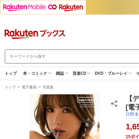
トップ
本・コミック
雑誌
音楽CD
DVD・ブルーレイ
現
トップ
>
電子書籍
>
写真集
在
地
【
[電
日野未
1,6
15
ポ