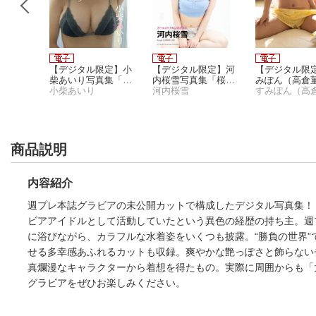
限定】野
【デジタル限定】小
【デジタル限定】河
【デジタル限
「My D
柴あいり写真集「プ
内桜雪写真集「桜の
みぽん（高倉
ロローグ」
小柴あいり
雪」
河内桜雪
真集「猫目。
すみぽん（高
商品説明
内容紹介
週プレ本誌グラビアの未公開カットで構成したデジタル写真集！
ビアアイドルとして活動していたという異色の経歴の持ち主。週プ
に浴びながら、カラフルな水着姿をいくつも披露。“勝負の世界
せる多幸感あふれるカットも収録。爽やかな艶っぽさと飾らない
真爛漫なキャラクターから着想を得たもの。実際に周囲からも「
グラビアをぜひお楽しみください。