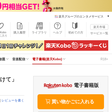
楽天グループのエンタメサービス
電子書籍
楽天市場
楽天Kobo
Kobo
購入履歴
ライブラリ
ヘルプ
初めての方
サービス一覧
本/ゲーム/CD/DVD
に入り
楽天ブックス
雑誌読み放題
楽天マガジン
放題
音楽配信
電子書籍(楽天Kobo)
R18+
音楽配信
楽天ミュージック
動画配信
楽天TV
いかけて」
動画配信ガイド
電子書籍版
Rakuten PLAY
無料テレビ
|
レビューを書く
Rチャンネル
買い物かごに入れる
チケット