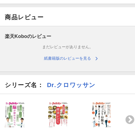
対談 柴田重信さん×湯山玲子さん 「体内時計」に合わせて食べ
れば痩せられる。
商品レビュー
結果発表！食べる時間を変えたら体重も、腹囲も減！
●基礎編
楽天Koboのレビュー
まだレビューがありません。
生活リズムでわかるあなたの体内時計・チェックテスト
紙書籍版のレビューを見る
痩せやすいカラダを作るカギ！体内時計とは何か？
体内時計を整える「痩せる」3つの食べ方ルール
シリーズ名：
Dr.クロワッサン
7つの理由で解説「痩せるカギ」は朝食にアリ！
●実践編
理想の朝ごはん
朝食に必ず摂りたい栄養素