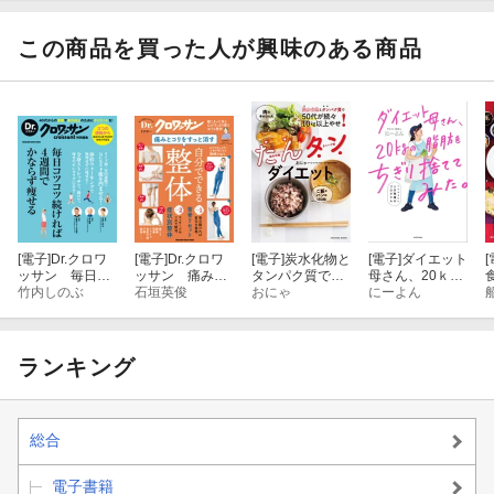
ド。
ドーナツか。
日を心地よくす
オートミールで
るヒント。
この商品を買った人が興味のある商品
コンビニで揃える朝ごはん
昼食のポイント
夕食のポイント
間食のポイント
体内時計を整える生活習慣
[電子]
Dr.クロワ
[電子]
Dr.クロワ
[電子]
炭水化物と
[電子]
ダイエット
[
ッサン 毎日コ
ッサン 痛みと
タンパク質で50
母さん、20ｋｇ
ツコツ続ければ
竹内しのぶ
コリをすっと消
石垣英俊
代が続々10kg以
おにゃ
の脂肪をちぎり
にーよん
柴田重信さんも実践
４週間でかなら
す、自分ででき
上やせ！ たん
捨ててみた。
ず痩せる
る整体
タンダイエット
マネするだけ5
日間痩せプログ
これも知っておこう01
ラム
ランキング
朝、どうしても食欲がわきません。
総合
無理にでも食べなきゃだめ？
電子書籍