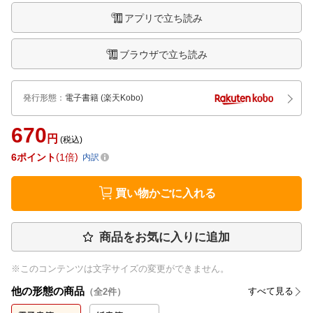
アプリで立ち読み
ブラウザで立ち読み
発行形態
：
電子書籍
(楽天Kobo)
670
円
(税込)
6
ポイント
1倍
内訳
買い物かごに入れる
商品をお気に入りに追加
※このコンテンツは文字サイズの変更ができません。
他の形態の商品
すべて見る
（全
2
件）