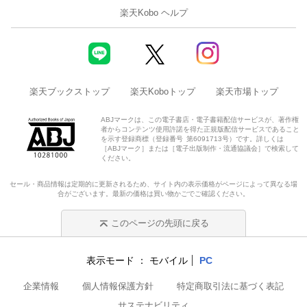
楽天Kobo ヘルプ
楽天ブックストップ
楽天Koboトップ
楽天市場トップ
ABJマークは、この電子書店・電子書籍配信サービスが、著作権
者からコンテンツ使用許諾を得た正規版配信サービスであること
を示す登録商標（登録番号 第6091713号）です。詳しくは
［ABJマーク］または［電子出版制作・流通協議会］で検索して
ください。
セール・商品情報は定期的に更新されるため、サイト内の表示価格がページによって異なる場
合がございます。最新の価格は買い物かごでご確認ください。
このページの先頭に戻る
表示モード
モバイル
PC
企業情報
個人情報保護方針
特定商取引法に基づく表記
サステナビリティ