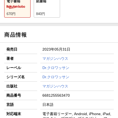
電子書籍
紙書籍
670
円
840
円
商品情報
発売日
2023年05月31日
著者
マガジンハウス
レーベル
Dr.クロワッサン
シリーズ名
Dr.クロワッサン
出版社
マガジンハウス
商品番号
6681255563470
言語
日本語
対応端末
電子書籍リーダー, Android, iPhone, iPad,