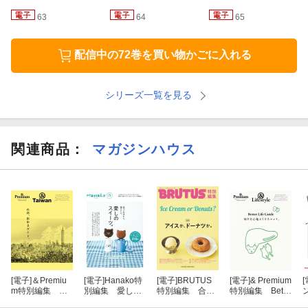
炭水化物
63
64
65
タンパク質
配信中の72巻を買い物かごに入れる
食物繊維
シリーズ一覧を見る
DHA・EPA
5分でできる朝ごはん
関連商品
：
マガジンハウス
ご飯で
パンで
うどんで
餅で
[電子]
＆Premiu
[電子]
Hanako特
[電子]
BRUTUS
[電子]
& Premium
[
グラノーラで
m特別編集 台
別編集 愛しの
特別編集 合
特別編集 Bette
湾、街歩きガイ
スイーツ。
本 アイスか、
r Life Guide 毎