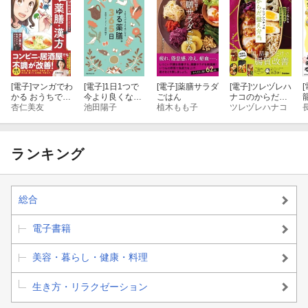
[電子]
マンガでわ
[電子]
1日1つで
[電子]
薬膳サラダ
[電子]
ツレヅレハ
[
かる おうちで簡
今より良くなる
ごはん
ナコのからだ整
単！ 薬膳・漢方
杏仁美友
ゆる薬膳。365
池田陽子
植木もも子
え弁当
ツレヅレハナコ
（池田書店）
日
ランキング
総合
電子書籍
美容・暮らし・健康・料理
生き方・リラクゼーション