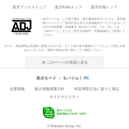
楽天ブックストップ
楽天Koboトップ
楽天市場トップ
ABJマークは、この電子書店・電子書籍配信サービスが、著作権
者からコンテンツ使用許諾を得た正規版配信サービスであること
を示す登録商標（登録番号 第6091713号）です。詳しくは
［ABJマーク］または［電子出版制作・流通協議会］で検索して
ください。
セール・商品情報は定期的に更新されるため、サイト内の表示価格がページによって異なる場
合がございます。最新の価格は買い物かごでご確認ください。
このページの先頭に戻る
表示モード
モバイル
PC
企業情報
個人情報保護方針
特定商取引法に基づく表記
サステナビリティ
© Rakuten Group, Inc.