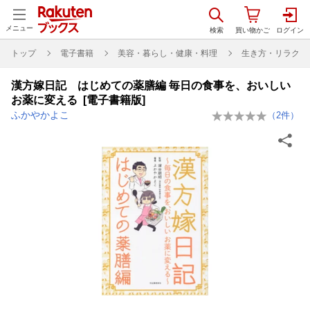
メニュー
トップ
電子書籍
美容・暮らし・健康・料理
生き方・リラクゼ
漢方嫁日記 はじめての薬膳編 毎日の食事を、おいしい
お薬に変える [電子書籍版]
ふかやかよこ
（
2
件）