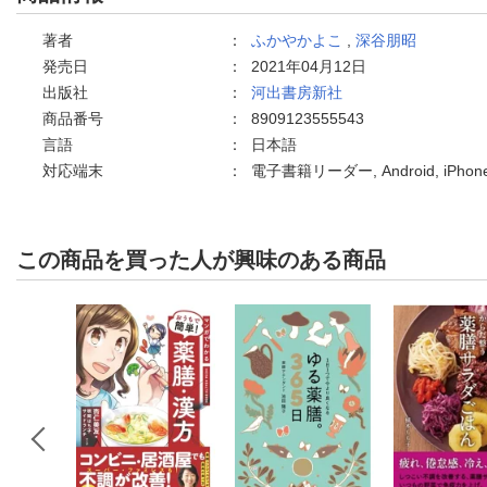
著者
：
ふかやかよこ
,
深谷朋昭
発売日
：
2021年04月12日
出版社
：
河出書房新社
商品番号
：
8909123555543
言語
：
日本語
対応端末
：
電子書籍リーダー, Android, iPh
この商品を買った人が興味のある商品