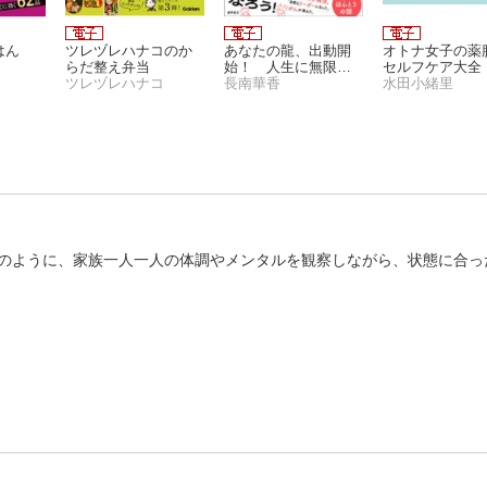
はん
ツレヅレハナコのか
あなたの龍、出動開
オトナ女子の薬
らだ整え弁当
始！ 人生に無限の
セルフケア大全
ツレヅレハナコ
可能性を開く
長南華香
水田小緒里
のように、家族一人一人の体調やメンタルを観察しながら、状態に合っ