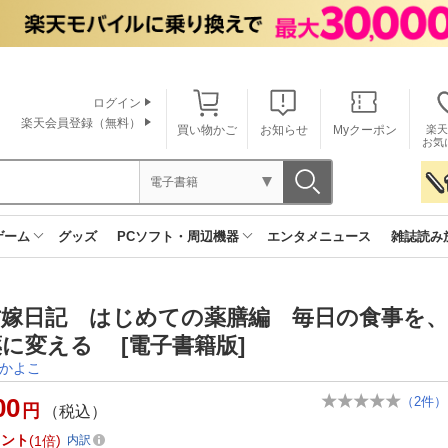
ログイン
楽天会員登録（無料）
買い物かご
お知らせ
Myクーポン
楽天
お気
電子書籍
ゲーム
グッズ
PCソフト・周辺機器
エンタメニュース
雑誌読み
方嫁日記 はじめての薬膳編 毎日の食事を
に変える [電子書籍版]
かよこ
00
（
2
件）
円
（税込）
イント
1倍
内訳