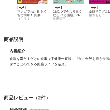
食べて寝
マンガでわかる おう
1日1つで今より良く
薬膳サラダご
ちで簡単！ 薬膳・漢
なる ゆる薬膳。365
植木もも子
方（池田書店）
杏仁美友
日
池田陽子
商品説明
内容紹介
食欲を満たすだけの食事は不健康一直線。『食』全般を担う食医
保つことのできる薬膳ライフを紹介。
商品レビュー（2件）
総合評価