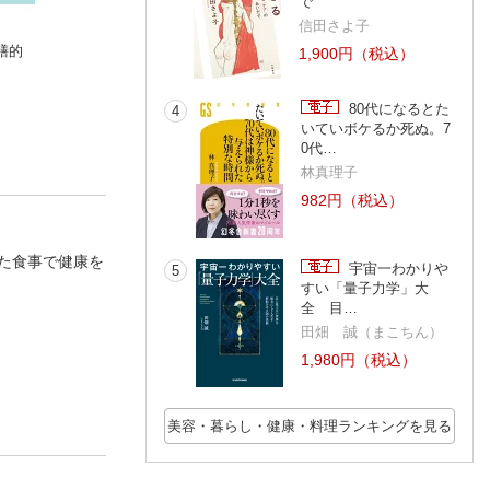
で
信田さよ子
膳的
増補新版 薬膳・漢
わけがわかる世界史
眠れなくなるほど
1,900円（税込）
方 食材＆食べ合わ
社会専科
白い 図解プレミ
せ手帖
喩静
経済の話
神樹兵輔
80代になるとた
4
いていボケるか死ぬ。7
0代…
林真理子
982円（税込）
た食事で健康を
宇宙一わかりや
5
すい「量子力学」大
全 目…
田畑 誠（まこちん）
1,980円（税込）
美容・暮らし・健康・料理ランキングを見る