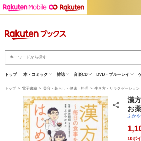
トップ
本・コミック
雑誌
音楽CD
DVD・ブルーレイ
現
トップ
>
電子書籍
>
美容・暮らし・健康・料理
>
生き方・リラクゼーション
在
地
漢
お薬
ふかや
1,1
10
ポ