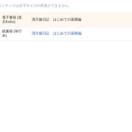
コンテンツは文字サイズの変更ができません。
電子書籍
(楽
漢方嫁日記 はじめての薬膳編
天Kobo)
紙書籍
(単行
漢方嫁日記 はじめての薬膳編
本)