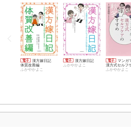
漢方嫁日記
漢方嫁日記
マンガ
体質改善編
ふかやかよこ
漢方式セルフ
ふかやかよこ
すすめ
ふかやかよこ