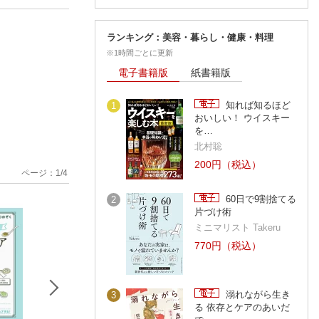
ランキング：美容・暮らし・健康・料理
※1時間ごとに更新
電子書籍版
紙書籍版
知れば知るほど
1
おいしい！ ウイスキー
を…
北村聡
200円（税込）
ページ：
1
/
4
60日で9割捨てる
2
片づけ術
ミニマリスト Takeru
770円（税込）
溺れながら生き
3
る 依存とケアのあいだ