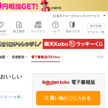
楽天グループのエンタメサービス
電子書籍
楽天市場
楽天Kobo
Kobo
購入履歴
ライブラリ
ヘルプ
初めての方
サービス一覧
本/ゲーム/CD/DVD
に入り
楽天ブックス
雑誌読み放題
楽天マガジン
放題
音楽配信
電子書籍(楽天Kobo)
R18+
音楽配信
楽天ミュージック
動画配信
楽天TV
、おいしい
動画配信ガイド
電子書籍版
Rakuten PLAY
無料テレビ
|
レビューを書く
Rチャンネル
買い物かごに入れる
チケット