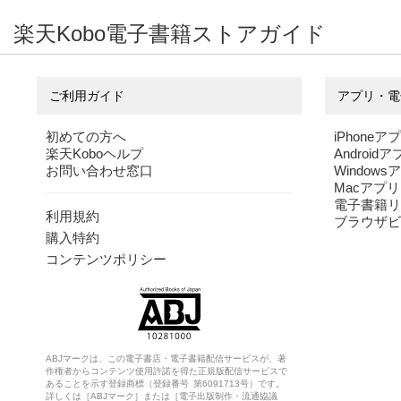
漢方嫁日記
漢方嫁日記
マンガ
楽天Kobo電子書籍ストアガイド
体質改善編
ふかやかよこ
漢方式セルフ
ふかやかよこ
すすめ
ふかやかよこ
ご利用ガイド
アプリ・電
初めての方へ
iPhoneア
楽天Koboヘルプ
Android
お問い合わせ窓口
Windows
Macアプリ
電子書籍リ
利用規約
ブラウザビ
購入特約
コンテンツポリシー
ABJマークは、この電子書店・電子書籍配信サービスが、著
作権者からコンテンツ使用許諾を得た正規版配信サービスで
あることを示す登録商標（登録番号 第6091713号）です。
詳しくは［ABJマーク］または［電子出版制作・流通協議