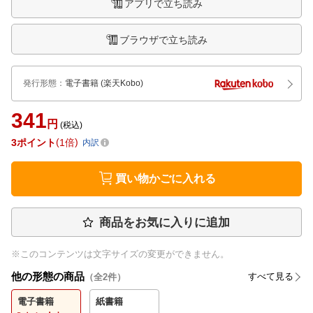
アプリで立ち読み
ブラウザで立ち読み
発行形態
：
電子書籍
(楽天Kobo)
341
円
(税込)
3
ポイント
1倍
内訳
買い物かごに入れる
商品をお気に入りに追加
※このコンテンツは文字サイズの変更ができません。
他の形態の商品
すべて見る
（全
2
件）
電子書籍
紙書籍