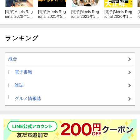
[電子]
Meets Reg
[電子]
Meets Reg
[電子]
Meets Reg
[電子]
Meets Reg
[
ional 2020年12
ional 2021年5月
ional 2021年1月
ional 2020年10
i
月号・電子版
号・電子版
号・電子版
月号・電子版
ランキング
総合
電子書籍
雑誌
グルメ情報誌