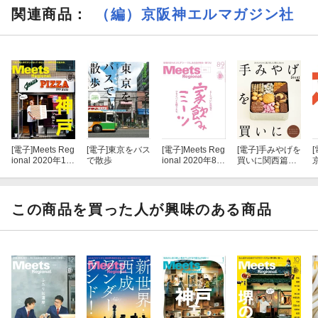
関連商品
：
（編）京阪神エルマガジン社
[電子]
Meets Reg
[電子]
東京をバス
[電子]
Meets Reg
[電子]
手みやげを
[
ional 2020年1月
で散歩
ional 2020年8・
買いに関西篇・
号・電子版
9月合併号・電
電子版
子版
この商品を買った人が興味のある商品