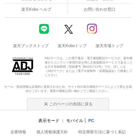
楽天Kobo ヘルプ
お問い合わせ窓口
楽天ブックストップ
楽天Koboトップ
楽天市場トップ
ABJマークは、この電子書店・電子書籍配信サービスが、著作権
者からコンテンツ使用許諾を得た正規版配信サービスであること
を示す登録商標（登録番号 第6091713号）です。詳しくは
［ABJマーク］または［電子出版制作・流通協議会］で検索して
ください。
セール・商品情報は定期的に更新されるため、サイト内の表示価格がページによって異なる場
合がございます。最新の価格は買い物かごでご確認ください。
このページの先頭に戻る
表示モード
モバイル
PC
企業情報
個人情報保護方針
特定商取引法に基づく表記