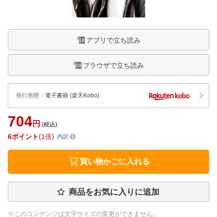
アプリで立ち読み
ブラウザで立ち読み
発行形態
：
電子書籍
(楽天Kobo)
704
円
(税込)
6
ポイント
1倍
内訳
買い物かごに入れる
商品をお気に入りに追加
※このコンテンツは文字サイズの変更ができません。