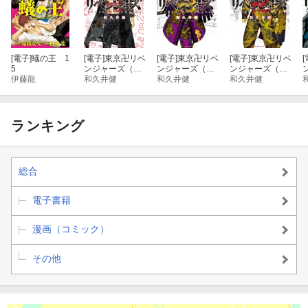
[電子]
蟻の王 1
[電子]
東京卍リベ
[電子]
東京卍リベ
[電子]
東京卍リベ
[
5
ンジャーズ（３
ンジャーズ（２
ンジャーズ（３
伊藤龍
０）
和久井健
９）
和久井健
１）
和久井健
ランキング
総合
電子書籍
漫画（コミック）
その他