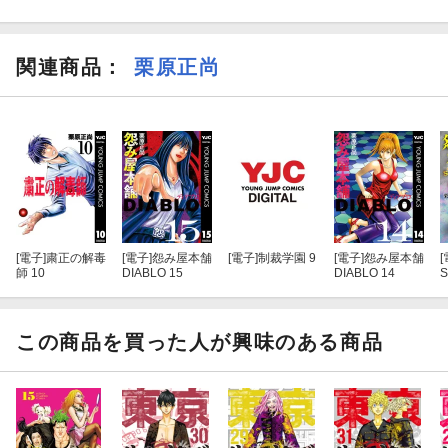
関連商品
：
栗原正尚
[電子]
粛正の解毒
[電子]
怨み屋本舗
[電子]
制裁学園 9
[電子]
怨み屋本舗
[
師 10
DIABLO 15
DIABLO 14
S
この商品を買った人が興味のある商品