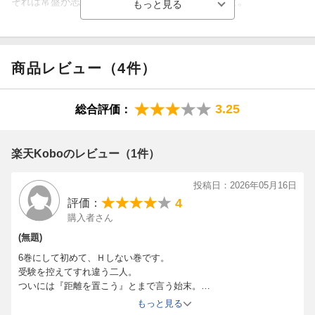
それは常盤が志望大学を頑なに教えてくれないこと。
常盤が何を考えているか不安な楪は、受験の焦りも相まって気持
ちに余裕がなくなっていき…？
商品レビュー（4件）
3.25
総合評価：
楽天Koboのレビュー（1件）
投稿日：2026年05月16日
4
評価：
購入者さん
(無題)
6巻にして初めて、Ｈしない巻です。
受験を控えてすれ違う二人。
ついには『距離を置こう』とまで言う始末。
常盤は圧倒的に言葉が足りない…汗
もっと見る
2027年に完結!?