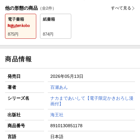
他の形態の商品
すべて見る
（全
2
件）
電子書籍
紙書籍
875
円
874
円
商品情報
発売日
2026年05月13日
著者
百瀬あん
シリーズ名
ナカまであいして【電子限定かきおろし漫
画付】
出版社
海王社
商品番号
8910130851178
言語
日本語