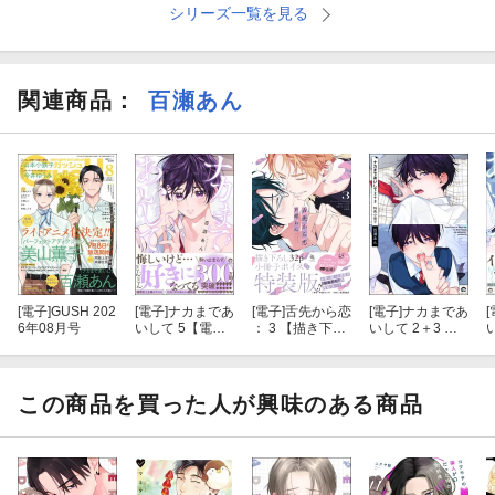
シリーズ一覧を見る
関連商品
：
百瀬あん
[電子]
GUSH 202
[電子]
ナカまであ
[電子]
舌先から恋
[電子]
ナカまであ
[
6年08月号
いして 5【電子
： 3 【描き下ろ
いして 2＋3 特
限定かきおろし
し32p小冊子ボ
典小冊子
漫画付】
イス付き特装
版】【特典付
き】
この商品を買った人が興味のある商品