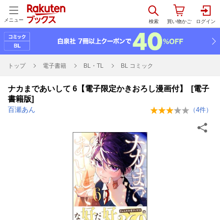
メニュー
トップ
電子書籍
BL・TL
BL コミック
ナカまであいして 6【電子限定かきおろし漫画付】 [電子
書籍版]
百瀬あん
（
4
件）