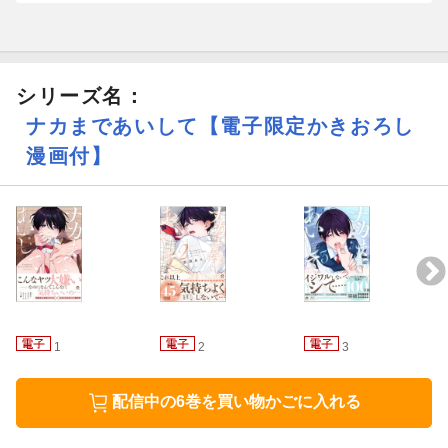
終わらないでーーー(号泣
シリーズ名：
ナカまであいして【電子限定かきおろし
漫画付】
1
2
3
配信中の6巻を買い物かごに入れる