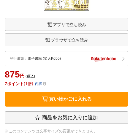
アプリで立ち読み
ブラウザで立ち読み
発行形態
：
電子書籍
(楽天Kobo)
875
円
(税込)
7
ポイント
1倍
内訳
買い物かごに入れる
商品をお気に入りに追加
※このコンテンツは文字サイズの変更ができません。