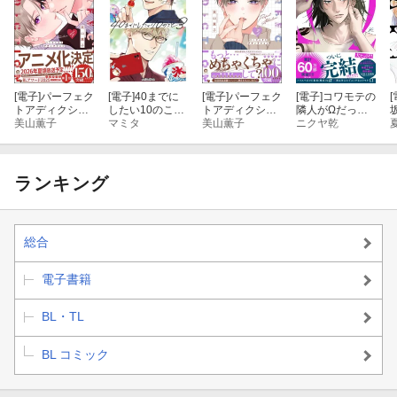
[電子]
パーフェク
[電子]
40までに
[電子]
パーフェク
[電子]
コワモテの
[
トアディクショ
したい10のこと
トアディクショ
隣人がΩだった
ン 4 【電子限定
美山薫子
（3）【電子特
マミタ
ン 3 【電子限定
美山薫子
時の対処法
ニクヤ乾
かきおろし漫画
別版】
かきおろし漫画
（３）【電子限
2P付】
4P付】
定描き下ろし漫
画付き】
ランキング
総合
電子書籍
BL・TL
BL コミック