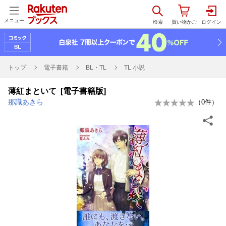
メニュー
トップ
電子書籍
BL・TL
TL 小説
薄紅まといて [電子書籍版]
那識あきら
（
0
件）