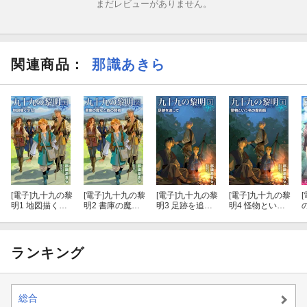
まだレビューがありません。
関連商品
：
那識あきら
[電子]
九十九の黎
[電子]
九十九の黎
[電子]
九十九の黎
[電子]
九十九の黎
[
明1 地図描く少
明2 書庫の魔女
明3 足跡を追っ
明4 怪物という
女
と森の賢者
て
名の魔術師
ランキング
総合