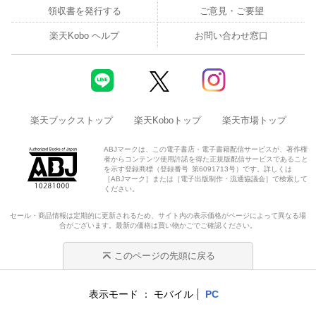
領収書を発行する
ご意見・ご要望
楽天Kobo ヘルプ
お問い合わせ窓口
楽天ブックストップ
楽天Koboトップ
楽天市場トップ
ABJマークは、この電子書店・電子書籍配信サービスが、著作権
者からコンテンツ使用許諾を得た正規版配信サービスであること
を示す登録商標（登録番号 第6091713号）です。詳しくは
［ABJマーク］または［電子出版制作・流通協議会］で検索して
ください。
セール・商品情報は定期的に更新されるため、サイト内の表示価格がページによって異なる場
合がございます。最新の価格は買い物かごでご確認ください。
このページの先頭に戻る
表示モード
モバイル
PC