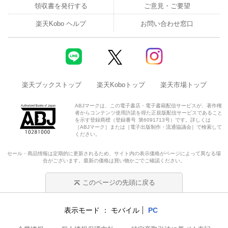
領収書を発行する
ご意見・ご要望
楽天Kobo ヘルプ
お問い合わせ窓口
楽天ブックストップ
楽天Koboトップ
楽天市場トップ
ABJマークは、この電子書店・電子書籍配信サービスが、著作権
者からコンテンツ使用許諾を得た正規版配信サービスであること
を示す登録商標（登録番号 第6091713号）です。詳しくは
［ABJマーク］または［電子出版制作・流通協議会］で検索して
ください。
セール・商品情報は定期的に更新されるため、サイト内の表示価格がページによって異なる場
合がございます。最新の価格は買い物かごでご確認ください。
このページの先頭に戻る
表示モード
モバイル
PC