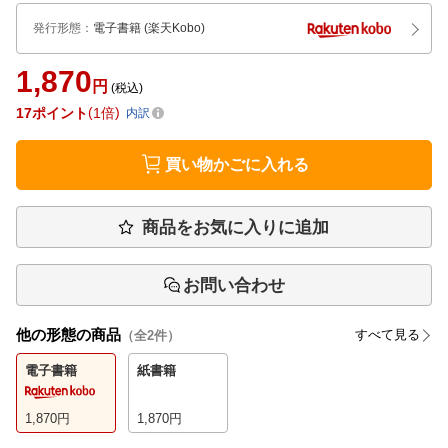
発行形態
：
電子書籍
(楽天Kobo)
1,870
円
(税込)
17
ポイント
1倍
内訳
買い物かごに入れる
商品をお気に入りに追加
お問い合わせ
他の形態の商品
すべて見る
（全
2
件）
電子書籍
紙書籍
1,870
円
1,870
円