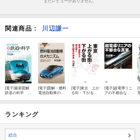
まだレビューがありません。
関連商品
：
川辺謙一
[電子]
最新図解
[電子]
図解・燃料
[電子]
東京 上が
[電子]
超電導リニ
[
鉄道の科学 車
電池自動車のメ
る街・下がる
アの不都合な真
両・線路・運用
カニズム 水素
街：鉄道・道路
実
のメカニズム
で走るしくみか
から読み解く巨
ら自動運転の未
大都市の未来
来まで
ランキング
総合