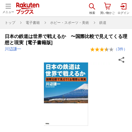
メニュー
トップ
電子書籍
ホビー・スポーツ・美術
鉄道
日本の鉄道は世界で戦えるか 〜国際比較で見えてくる理
想と現実 [電子書籍版]
川辺謙一
（
3
件）