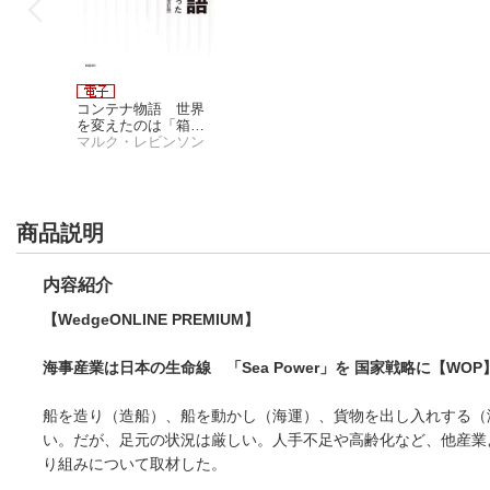
コンテナ物語 世界
を変えたのは「箱」
の発明だった 増補
マルク・レビンソン
改訂版
商品説明
内容紹介
【WedgeONLINE PREMIUM】
海事産業は日本の生命線 「Sea Power」を 国家戦略に【WOP
コンテナ物語 世界
を変えたのは「箱」
船を造り（造船）、船を動かし（海運）、貨物を出し入れする（
の発明だった 増補
マルク・レビンソン
い。だが、足元の状況は厳しい。人手不足や高齢化など、他産業
改訂版
り組みについて取材した。