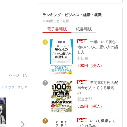
ランキング：ビジネス・経済・就職
※1時間ごとに更新
電子書籍版
紙書籍版
一緒にいて居心
1
地のいい人、悪い人の話
し方
野口敏
200円（税込）
ページ：1/5
年間100万円の配
2
をチェック
|
クリア
当金が入ってくる最高
の…
配当太郎
825円（税込）
いつも機嫌よく
3
いられる本