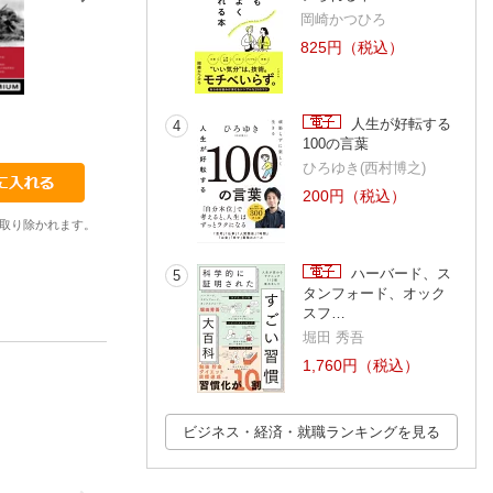
岡崎かつひろ
825円（税込）
1
1
1
人生が好転する
4
片野歩
ナムラタ・ゴスワミ
出井康博
100の言葉
ひろゆき(西村博之)
200円（税込）
取り除かれます。
ハーバード、ス
5
タンフォード、オック
スフ…
堀田 秀吾
1,760円（税込）
ビジネス・経済・就職ランキングを見る