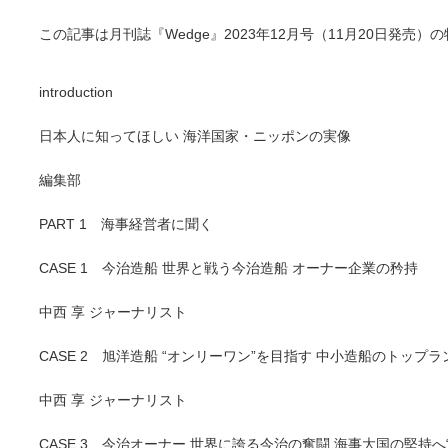
この記事は月刊誌『Wedge』2023年12月号（11月20日発売
introduction
日本人に知ってほしい 海洋国家・ニッポンの実像
編集部
PART 1 海事経営者に聞く
CASE 1 今治造船 世界と戦う今治造船 オーナー企業の矜持
中西 享 ジャーナリスト
CASE 2 旭洋造船 “オンリーワン”を目指す 中小造船のトップラ
中西 享 ジャーナリスト
CASE 3 今治オーナー 世界に誇る今治の奮闘 海事大国の堅持へ