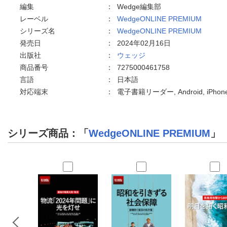
編集
：
Wedge編集部
レーベル
：
WedgeONLINE PREMIUM
シリーズ名
：
WedgeONLINE PREMIUM
発売日
：
2024年02月16日
出版社
：
ウェッジ
商品番号
：
7275000461758
言語
：
日本語
対応端末
：
電子書籍リーダー, Android, iPho
シリーズ商品：「
WedgeONLINE PREMIUM
」