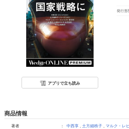
発行形
アプリで立ち読み
商品情報
著者
：
中西享
,
土方細秩子
,
マルク・レ