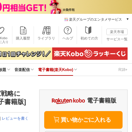
楽天グループのエンタメサービス
電子書籍
楽天市場
楽天Kobo
Kobo
購入履歴
ライブラリ
ヘルプ
初めての方
サービス一覧
本/ゲーム/CD/DVD
に入り
楽天ブックス
雑誌読み放題
楽天マガジン
放題
音楽配信
電子書籍(楽天Kobo)
R18+
音楽配信
楽天ミュージック
動画配信
楽天TV
家戦略に
動画配信ガイド
電子書籍版
電子書籍版]
Rakuten PLAY
無料テレビ
|
レビューを書く
Rチャンネル
買い物かごに入れる
チケット