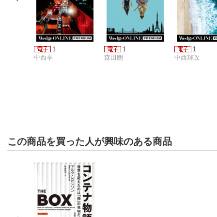
1
1
1
中西享
森田朗
中西輝政
この商品を買った人が興味のある商品