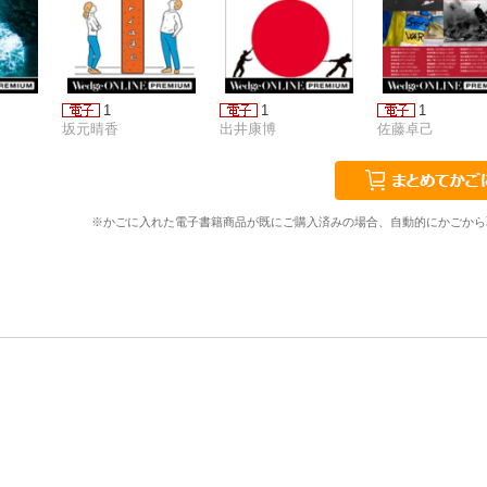
1
1
1
坂元晴香
出井康博
佐藤卓己
※かごに入れた電子書籍商品が既にご購入済みの場合、自動的にかごから