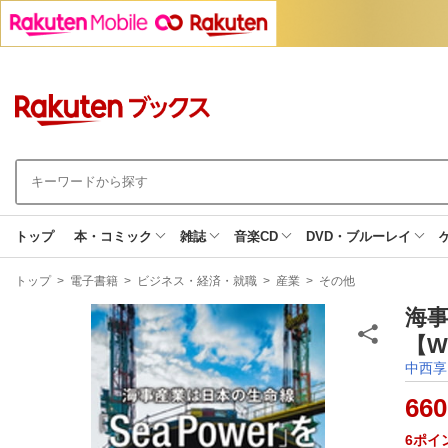
トップ
本・コミック
雑誌
音楽CD
DVD・ブルーレイ
現
トップ
>
電子書籍
>
ビジネス・経済・就職
>
産業
>
その他
在
地
海事
【W
中西享
660
6
ポイ