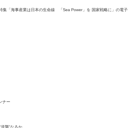
）の特集「海事産業は日本の生命線 「Sea Power」を 国家戦略に」の電
ンナー
“逆襲”なるか