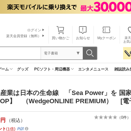
ログイン
楽天会員登録（無料）
買い物かご
お知らせ
Myクーポン
楽天
お気
電子書籍
ゲーム
グッズ
PCソフト・周辺機器
エンタメニュース
雑誌読み
産業は日本の生命線 「Sea Power」を 国
OP】 （WedgeONLINE PREMIUM） [
（
0
件）
円
（税込）
ント
1倍
内訳