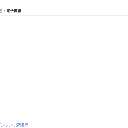
態
：
電子書籍
ビンソン
,
森隆行