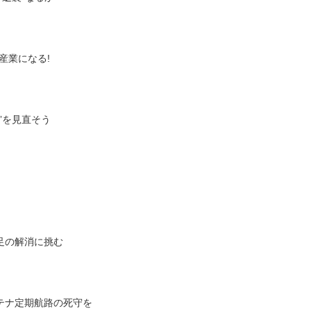
産業になる!
”を見直そう
不足の解消に挑む
ンテナ定期航路の死守を