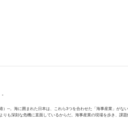
】
“
港）─。海に囲まれた日本は、これら3つを合わせた「海事産業」がな
よりも深刻な危機に直面しているからだ。海事産業の現場を歩き、課題