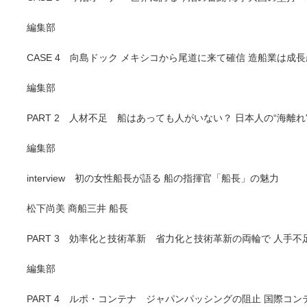
編集部
CASE 4 向島ドック メキシコから尾道に来て確信 造船業は成長
編集部
PART 2 人材不足 船はあっても人がいない？ 日本人の“海離れ
編集部
interview 初の女性船長が語る 船の指揮官「船長」の魅力
松下尚美 商船三井 船長
PART 3 効率化と技術革新 省力化と技術革新の両輪で 人手
編集部
PART 4 ルポ・コンテナ ジャパンパッシングの阻止 国際コ