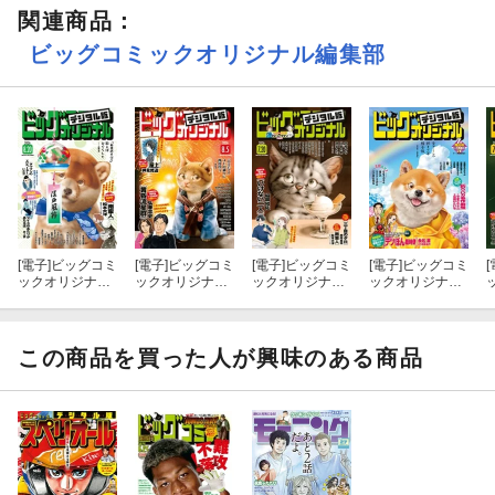
関連商品
：
ビッグコミックオリジナル編集部
[電子]
ビッグコミ
[電子]
ビッグコミ
[電子]
ビッグコミ
[電子]
ビッグコミ
[
ックオリジナル
ックオリジナル
ックオリジナル
ックオリジナル
2026年16号（2
2026年15号（2
2026年14号（2
増刊 2026年7月
026年8月5日発
026年7月21日発
026年7月3日発
増刊号（2026年
売)
売)
売)
6月12日発売）
売
この商品を買った人が興味のある商品