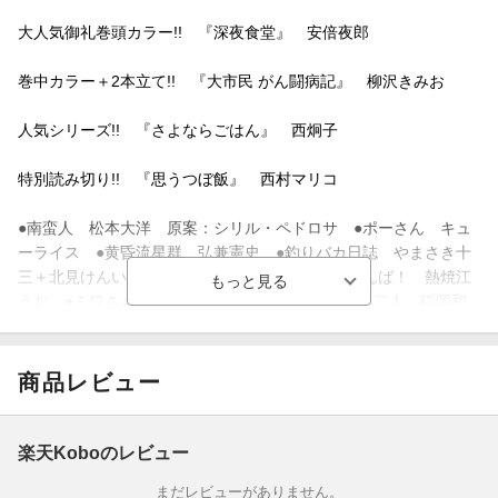
大人気御礼巻頭カラー!! 『深夜食堂』 安倍夜郎
巻中カラー＋2本立て!! 『大市民 がん闘病記』 柳沢きみお
人気シリーズ!! 『さよならごはん』 西炯子
特別読み切り!! 『思うつぼ飯』 西村マリコ
●南蛮人 松本大洋 原案：シリル・ペドロサ ●ポーさん キュ
ーライス ●黄昏流星群 弘兼憲史 ●釣りバカ日誌 やまさき十
三＋北見けんいち ●三丁目の夕日 西岸良平 ●んば！ 熱焼江
うお ●ミワさんなりすます 青木U平 ●いけない二人 稲岡和
佐 ●卑弥呼 リチャード・ウー＋中村真理子 ●コンクリートの
船 村上たかし ●れむ a stray cat 山本おさむ ●親GoGoGo
吉田戦車 ●看護助手のナナちゃん 野村知紗 ●百年川柳 業田
商品レビュー
良家
●充実コラム!!
楽天Koboのレビュー
まだレビューがありません。
[和食の喪失-海と川から絶えていく-] 芦野一青