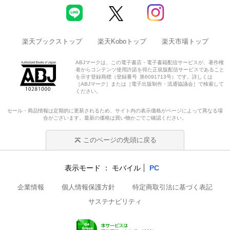
楽天ブックストップ
楽天Koboトップ
楽天市場トップ
ABJマークは、この電子書店・電子書籍配信サービスが、著作権
者からコンテンツ使用許諾を得た正規版配信サービスであること
を示す登録商標（登録番号 第6091713号）です。詳しくは
［ABJマーク］または［電子出版制作・流通協議会］で検索して
ください。
セール・商品情報は定期的に更新されるため、サイト内の表示価格がページによって異なる場
合がございます。最新の価格は買い物かごでご確認ください。
このページの先頭に戻る
表示モード
モバイル
PC
企業情報
個人情報保護方針
特定商取引法に基づく表記
サステナビリティ