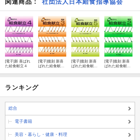
関連商品
：
社団法人日本給食指導協会
[電子]
新 喜ばれ
[電子]
復刻 新喜
[電子]
復刻 新喜
[電子]
復刻 新喜
た給食献立４
ばれた給食献立
ばれた給食献立
ばれた給食献立
3
5
2
ランキング
総合
電子書籍
美容・暮らし・健康・料理