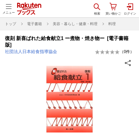
メニュー
トップ
電子書籍
美容・暮らし・健康・料理
料理
復刻 新喜ばれた給食献立1 ー煮物・焼き物ー [電子書籍
版]
社団法人日本給食指導協会
（
0
件）