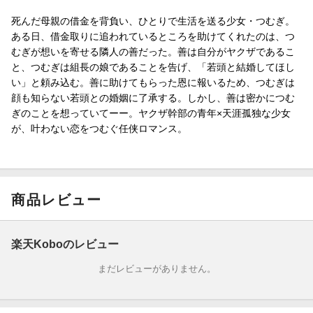
死んだ母親の借金を背負い、ひとりで生活を送る少女・つむぎ。
ある日、借金取りに追われているところを助けてくれたのは、つ
むぎが想いを寄せる隣人の善だった。善は自分がヤクザであるこ
と、つむぎは組長の娘であることを告げ、「若頭と結婚してほし
い」と頼み込む。善に助けてもらった恩に報いるため、つむぎは
顔も知らない若頭との婚姻に了承する。しかし、善は密かにつむ
ぎのことを想っていてーー。ヤクザ幹部の青年×天涯孤独な少女
が、叶わない恋をつむぐ任侠ロマンス。
商品レビュー
楽天Koboのレビュー
まだレビューがありません。