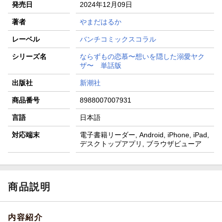
発売日
2024年12月09日
著者
やまだはるか
レーベル
バンチコミックスコラル
シリーズ名
ならずもの恋慕〜想いを隠した溺愛ヤク
ザ〜 単話版
出版社
新潮社
商品番号
8988007007931
言語
日本語
対応端末
電子書籍リーダー, Android, iPhone, iPad,
デスクトップアプリ, ブラウザビューア
商品説明
内容紹介