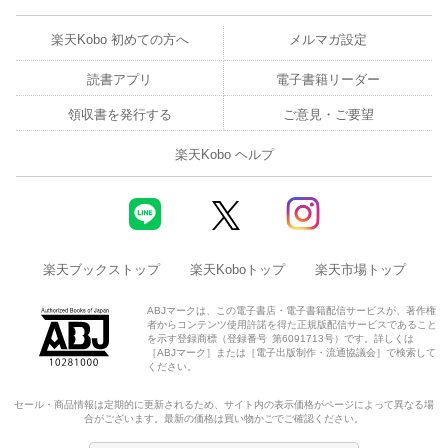
楽天Kobo 初めての方へ
メルマガ設定
読書アプリ
電子書籍リーダー
領収書を発行する
ご意見・ご要望
楽天Kobo ヘルプ
楽天ブックストップ
楽天Koboトップ
楽天市場トップ
ABJマークは、この電子書店・電子書籍配信サービスが、著作権
者からコンテンツ使用許諾を得た正規版配信サービスであること
を示す登録商標（登録番号 第6091713号）です。詳しくは
［ABJマーク］または［電子出版制作・流通協議会］で検索して
ください。
セール・商品情報は定期的に更新されるため、サイト内の表示価格がページによって異なる場
合がございます。最新の価格は買い物かごでご確認ください。