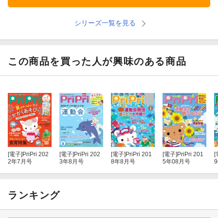
シリーズ一覧を見る
この商品を買った人が興味のある商品
[電子]
PriPri 202
[電子]
PriPri 202
[電子]
PriPri 201
[電子]
PriPri 201
[
2年7月号
3年8月号
8年8月号
5年08月号
ランキング