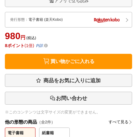
アプリで立ち読み
発行形態
：
電子書籍
(楽天Kobo)
980
円
(税込)
8
ポイント
1倍
内訳
買い物かごに入れる
商品をお気に入りに追加
お問い合わせ
※このコンテンツは文字サイズの変更ができません。
他の形態の商品
すべて見る
（全
2
件）
電子書籍
紙書籍