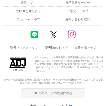
読書アプリ
電子書籍リーダー
領収書を発行する
ご意見・ご要望
楽天Kobo ヘルプ
お問い合わせ窓口
楽天ブックストップ
楽天Koboトップ
楽天市場トップ
ABJマークは、この電子書店・電子書籍配信サービスが、著作権
者からコンテンツ使用許諾を得た正規版配信サービスであること
を示す登録商標（登録番号 第6091713号）です。詳しくは
［ABJマーク］または［電子出版制作・流通協議会］で検索して
ください。
セール・商品情報は定期的に更新されるため、サイト内の表示価格がページによって異なる場
合がございます。最新の価格は買い物かごでご確認ください。
このページの先頭に戻る