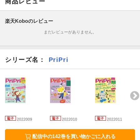
商品レビュー
※2022年8月号電子版には以下のコンテンツは含まれておりませ
ん。あらかじめご了承ください。
楽天Koboのレビュー
・【とじ込み付録】Disney運動会キット
まだレビューがありません。
・今こそ盛り上がろう！ ニュースタイルの運動会（一部）
・翼＆翔のあじゃ・ぶじゃ・ばぁ！
シリーズ名：
PriPri
・清水玲子直伝！ 楽しい手あそび・歌あそび
2022009
2022010
2022011
配信中の142巻を買い物かごに入れる