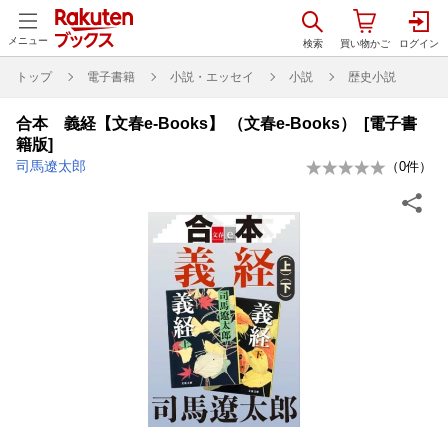
メニュー
トップ
電子書籍
小説・エッセイ
小説
歴史小説
合本 義経【文春e-Books】 （文春e-Books） [電子書
籍版]
司馬遼太郎
（
0
件）