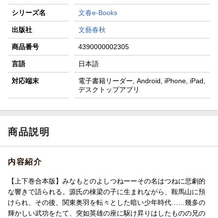
シリーズ名
文春e-Books
出版社
文藝春秋
商品番号
4390000002305
言語
日本語
対応端末
電子書籍リーダー, Android, iPhone, iPad,
デスクトップアプリ
商品説明
内容紹介
【上下巻合本版】みなもとのよしつねーーその名はつねに悲劇的
な響きで語られる。源氏の棟梁の子に生まれながら、鞍馬山に預
けられ、その後、関東奥羽を転々とした暗い少年時代……幾多の
輝かしい武功をたて、突如英雄の座に駆け昇りはしたものの兄の