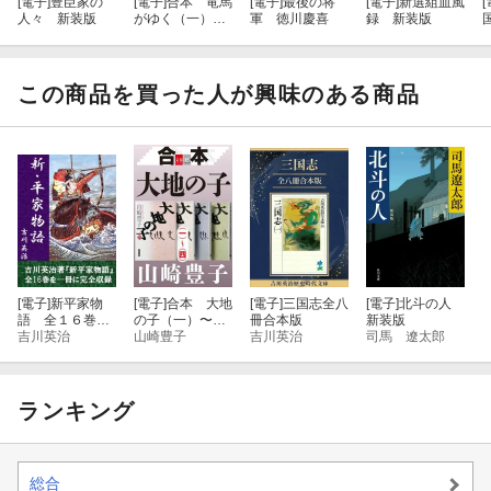
[電子]
豊臣家の
[電子]
合本 竜馬
[電子]
最後の将
[電子]
新選組血風
[
人々 新装版
がゆく（一）〜
軍 徳川慶喜
録 新装版
（八）【文春e-
春
Books】
この商品を買った人が興味のある商品
[電子]
新平家物
[電子]
合本 大地
[電子]
三国志全八
[電子]
北斗の人
語 全１６巻合
の子（一）〜
冊合本版
新装版
本版
吉川英治
（四）【文春e-
山崎豊子
吉川英治
司馬 遼太郎
Books】
ランキング
総合