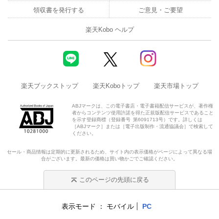
領収書を発行する
ご意見・ご要望
楽天Kobo ヘルプ
楽天ブックストップ
楽天Koboトップ
楽天市場トップ
ABJマークは、この電子書店・電子書籍配信サービスが、著作権
者からコンテンツ使用許諾を得た正規版配信サービスであること
を示す登録商標（登録番号 第6091713号）です。詳しくは
［ABJマーク］または［電子出版制作・流通協議会］で検索して
ください。
セール・商品情報は定期的に更新されるため、サイト内の表示価格がページによって異なる場
合がございます。最新の価格は買い物かごでご確認ください。
このページの先頭に戻る
表示モード
モバイル
PC