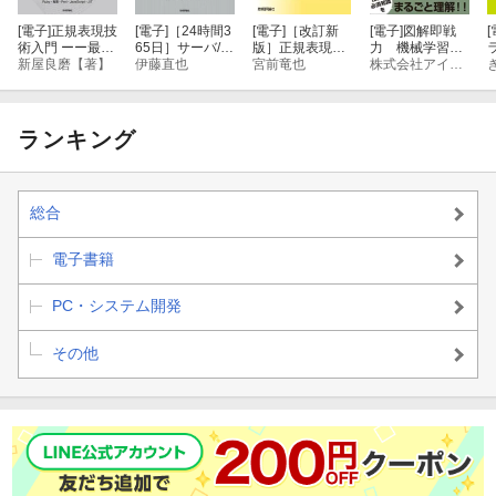
[電子]
正規表現技
[電子]
［24時間3
[電子]
［改訂新
[電子]
図解即戦
[
術入門 ーー最新
65日］サーバ/イ
版］正規表現ポ
力 機械学習&
エンジン実装と
新屋良磨【著】
ンフラを支える
伊藤直也
ケットリファレ
宮前竜也
ディープラーニ
株式会社アイデミー 山口達輝【著】
理論的背景
技術 ……スケー
ンス
ングのしくみと
x
ラビリティ、ハ
技術がこれ1冊
イパフォーマン
でしっかりわか
ス、省力運用
る教科書
ランキング
総合
電子書籍
PC・システム開発
その他