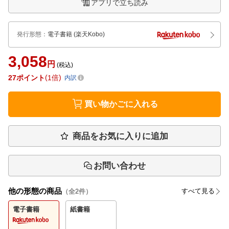
アプリで立ち読み
発行形態
：
電子書籍
(楽天Kobo)
3,058
円
(税込)
27
ポイント
1倍
内訳
買い物かごに入れる
商品をお気に入りに追加
お問い合わせ
他の形態の商品
すべて見る
（全
2
件）
電子書籍
紙書籍