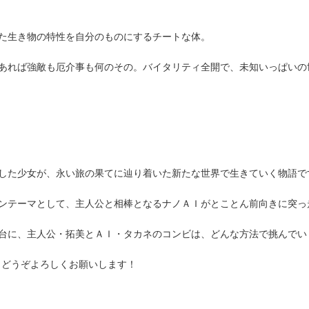
た生き物の特性を自分のものにするチートな体。
あれば強敵も厄介事も何のその。バイタリティ全開で、未知いっぱいの
した少女が、永い旅の果てに辿り着いた新たな世界で生きていく物語で
ンテーマとして、主人公と相棒となるナノＡＩがとことん前向きに突っ
台に、主人公・拓美とＡＩ・タカネのコンビは、どんな方法で挑んでい
。どうぞよろしくお願いします！