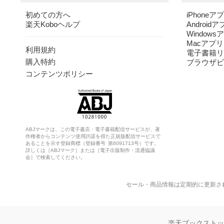
初めての方へ
iPhoneア
楽天Koboヘルプ
Android
Windows
Macアプリ
利用規約
電子書籍リ
購入特約
ブラウザビ
コンテンツポリシー
ABJマークは、この電子書店・電子書籍配信サービスが、著
作権者からコンテンツ使用許諾を得た正規版配信サービスで
あることを示す登録商標（登録番号 第6091713号）です。
詳しくは［ABJマーク］または［電子出版制作・流通協議
会］で検索してください。
セール・商品情報は定期的に更新さ
楽天ブックスト