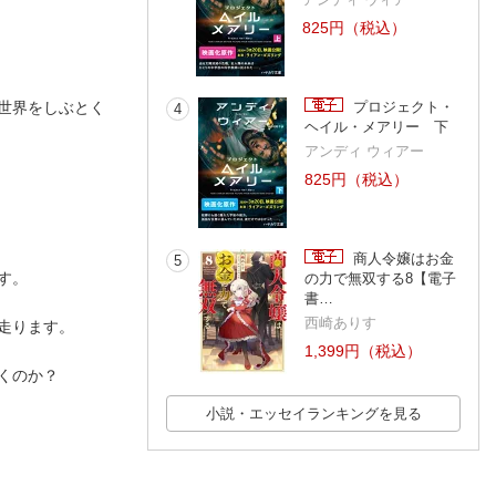
825円（税込）
プロジェクト・
世界をしぶとく
4
ヘイル・メアリー 下
アンディ ウィアー
825円（税込）
商人令嬢はお金
5
す。
の力で無双する8【電子
書…
西崎ありす
走ります。
1,399円（税込）
くのか？
小説・エッセイランキングを見る