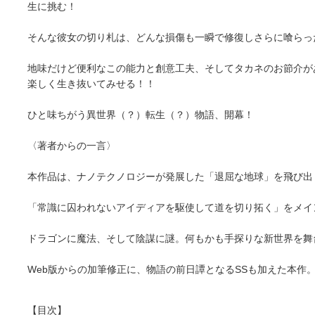
生に挑む！
そんな彼女の切り札は、どんな損傷も一瞬で修復しさらに喰らっ
地味だけど便利なこの能力と創意工夫、そしてタカネのお節介が
楽しく生き抜いてみせる！！
ひと味ちがう異世界（？）転生（？）物語、開幕！
〈著者からの一言〉
本作品は、ナノテクノロジーが発展した「退屈な地球」を飛び出
「常識に囚われないアイディアを駆使して道を切り拓く」をメイ
ドラゴンに魔法、そして陰謀に謎。何もかも手探りな新世界を舞
Web版からの加筆修正に、物語の前日譚となるSSも加えた本作
【目次】