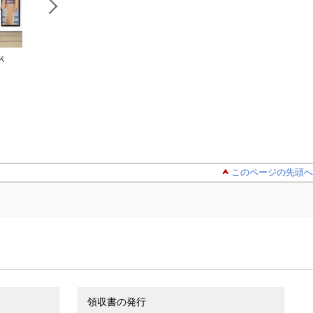
ＣＫ
ＴＲＩＣＫ
男の離婚ケイ
武士の誕生
ーＴｒｏｉｓｉｅｍ
カク クソ嫁からは逃
関幸彦
ｅ ｐａｒｔｉｅー
蒔田 光治
げたもん勝ち なる早
露木幸彦
で！！！！！
このページの先頭へ
領収書の発行