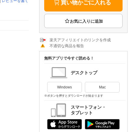
楽天チケット
|
レビューを書く
買い物かごに入れる
エンタメニュース
推し楽
楽天アフィリエイトのリンクを作成
不適切な商品を報告
無料アプリで今すぐ読める！
デスクトップ
Windows
Mac
※ボタンを押すとダウンロードが始まります
スマートフォン・
タブレット