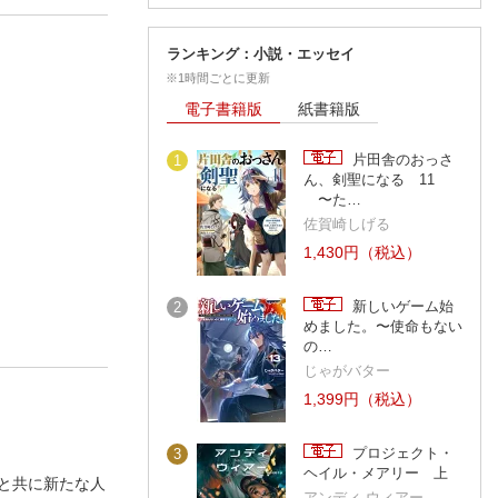
ランキング：小説・エッセイ
※1時間ごとに更新
電子書籍版
紙書籍版
片田舎のおっさ
1
ん、剣聖になる 11
〜た…
佐賀崎しげる
1,430円（税込）
新しいゲーム始
2
めました。〜使命もない
の…
じゃがバター
1,399円（税込）
プロジェクト・
3
ヘイル・メアリー 上
と共に新たな人
アンディ ウィアー