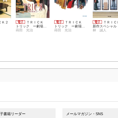
ＣＫ２
ＴＲＩＣＫ
ＴＲＩＣＫ
ＴＲＩ
トリック ー劇場版
トリック ー劇場版
新作スペシャル
２ー
蒔田 光治
ー
蒔田 光治
林 誠人
子書籍リーダー
メールマガジン・SNS