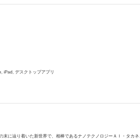
）
ne, iPad, デスクトップアプリ
の末に辿り着いた新世界で、相棒であるナノテクノロジーＡＩ・タカネ