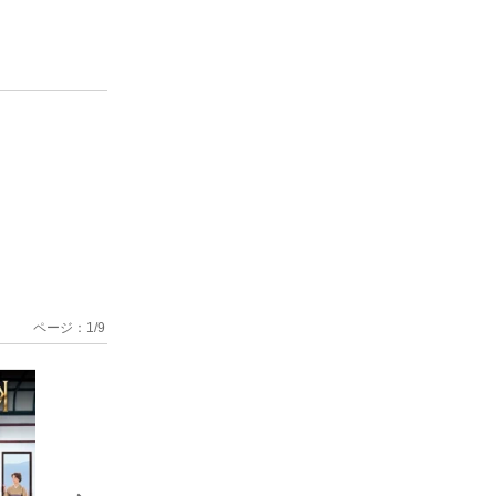
ページ：
1
/
9