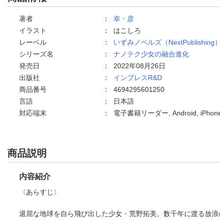
著者
：
幸・彦
イラスト
：
はこしろ
レーベル
：
いずみノベルズ（NextPublishing
シリーズ名
：
ナノテク少女の融合進化
発売日
：
2022年08月26日
出版社
：
インプレスR&D
商品番号
：
4694295601250
言語
：
日本語
対応端末
：
電子書籍リーダー, Android, iPho
商品説明
内容紹介
〈あらすじ〉
退屈な地球を自ら飛び出した少女・荒野拓美。数千年に渡る放浪