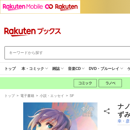
トップ
本・コミック
雑誌
音楽CD
DVD・ブルーレイ
現
トップ
>
電子書籍
>
小説・エッセイ
>
SF
在
地
ナ
ずみ
幸・彦