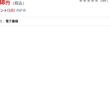
88
（
0
件）
円
（税込）
イント
1倍
内訳
態
：
電子書籍