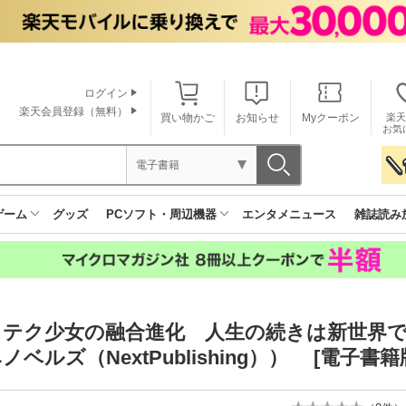
ログイン
楽天会員登録（無料）
買い物かご
お知らせ
Myクーポン
楽天
お気
電子書籍
ゲーム
グッズ
PCソフト・周辺機器
エンタメニュース
雑誌読み
ノテク少女の融合進化 人生の続きは新世界
ノベルズ（NextPublishing）） [電子書籍