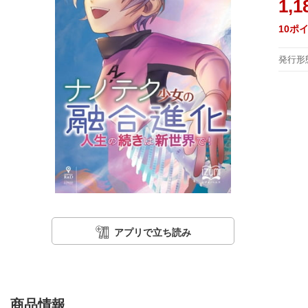
1,1
10
ポ
発行形
アプリで立ち読み
商品情報