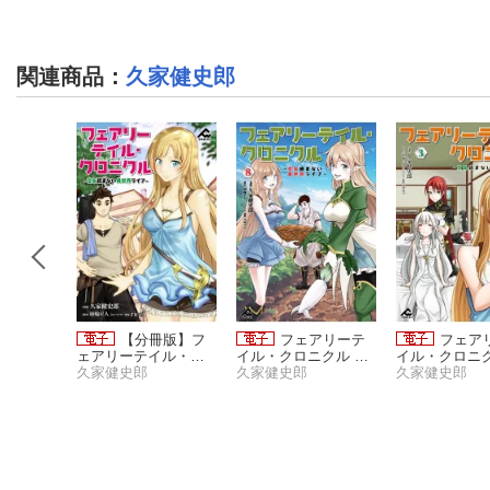
関連商品
：
久家健史郎
冊版】フ
【分冊版】フ
フェアリーテ
フェア
イル・ク
ェアリーテイル・ク
イル・クロニクル 〜
イル・クロニク
空気読ま
ロニクル 〜空気読ま
久家健史郎
空気読まない異世界
久家健史郎
空気読まない
久家健史郎
ライフ〜
ない異世界ライフ〜
ライフ〜 8
ライフ〜 3