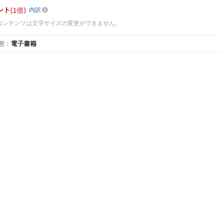
ント
1倍
内訳
コンテンツは文字サイズの変更ができません。
態
：
電子書籍