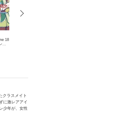
ne 18
Only Sense Online 19
Only Sense Online 20
盾の勇者の成り上
ン
ーオンリーセン
ーオンリーセン
り 21
ー
ス・オンラインー
羽仁 倉雲
ス・オンラインー
羽仁 倉雲
藍屋球
たクラスメイト
ずに激レアアイ
レ少年が、女性