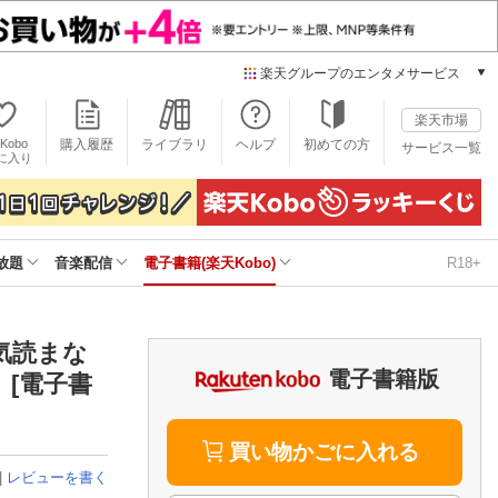
楽天グループのエンタメサービス
電子書籍
楽天市場
楽天Kobo
Kobo
購入履歴
ライブラリ
ヘルプ
初めての方
サービス一覧
本/ゲーム/CD/DVD
に入り
楽天ブックス
雑誌読み放題
楽天マガジン
放題
音楽配信
電子書籍(楽天Kobo)
R18+
音楽配信
楽天ミュージック
動画配信
楽天TV
気読まな
動画配信ガイド
電子書籍版
[電子書
Rakuten PLAY
無料テレビ
Rチャンネル
買い物かごに入れる
|
レビューを書く
チケット