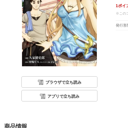
1
ポイ
※この
発行形
ブラウザで立ち読み
アプリで立ち読み
商品情報