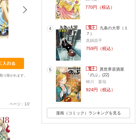
770円（税込）
九条の大罪（１
4
７）
真鍋昌平
12
13
14
久家健史郎
久家健史郎
久家健史郎
759円（税込）
異世界居酒屋
5
「のぶ」(22)
取り除かれます。
蝉川 夏哉
924円（税込）
ページ：
1
/
2
漫画（コミック）ランキングを見る