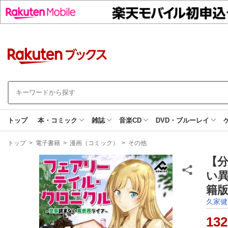
トップ
本・コミック
雑誌
音楽CD
DVD・ブルーレイ
現
トップ
>
電子書籍
>
漫画（コミック）
>
その他
在
地
【
い異
籍版
久家健
132