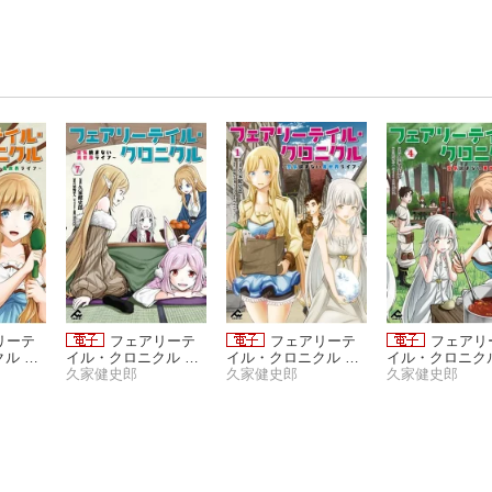
リーテ
フェアリーテ
フェアリーテ
フェアリ
ル 〜
イル・クロニクル 〜
イル・クロニクル 〜
イル・クロニク
異世界
空気読まない異世界
久家健史郎
空気読まない異世界
久家健史郎
空気読まない異
久家健史郎
ライフ〜 7
ライフ〜 1
ライフ〜 4