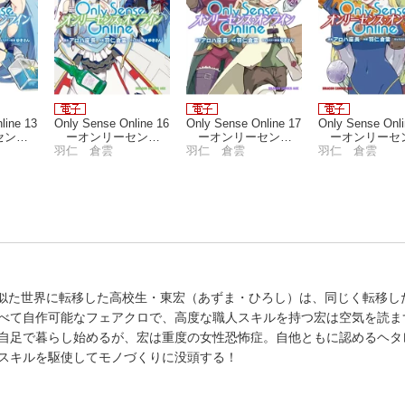
line 13
Only Sense Online 16
Only Sense Online 17
Only Sense Onli
セン
ーオンリーセン
ーオンリーセン
ーオンリーセ
ンー
ス・オンラインー
羽仁 倉雲
ス・オンラインー
羽仁 倉雲
ス・オンライン
羽仁 倉雲
に似た世界に転移した高校生・東宏（あずま・ひろし）は、同じく転移し
べて自作可能なフェアクロで、高度な職人スキルを持つ宏は空気を読ま
自足で暮らし始めるが、宏は重度の女性恐怖症。自他ともに認めるヘタ
スキルを駆使してモノづくりに没頭する！