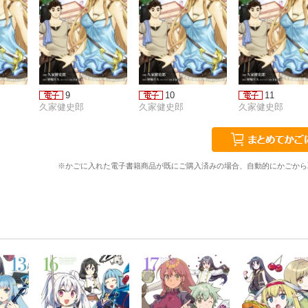
9
10
11
久家健史郎
久家健史郎
久家健史郎
※かごに入れた電子書籍商品が既にご購入済みの場合、自動的にかごから