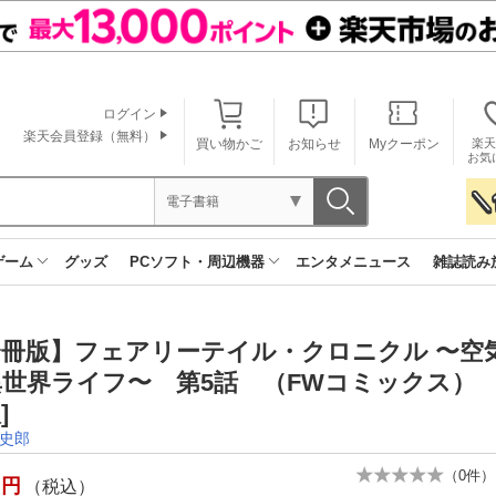
ログイン
楽天会員登録（無料）
買い物かご
お知らせ
Myクーポン
楽天
お気
電子書籍
ゲーム
グッズ
PCソフト・周辺機器
エンタメニュース
雑誌読み
分冊版】フェアリーテイル・クロニクル 〜空
世界ライフ〜 第5話 （FWコミックス） 
]
史郎
（
0
件）
円
（税込）