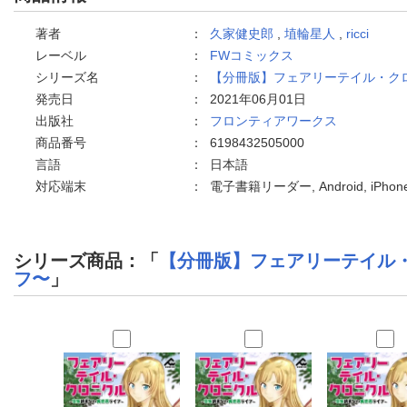
著者
：
久家健史郎
,
埴輪星人
,
ricci
レーベル
：
FWコミックス
シリーズ名
：
【分冊版】フェアリーテイル・ク
発売日
：
2021年06月01日
出版社
：
フロンティアワークス
商品番号
：
6198432505000
言語
：
日本語
対応端末
：
電子書籍リーダー, Android, iPh
シリーズ商品：「
【分冊版】フェアリーテイル
フ〜
」