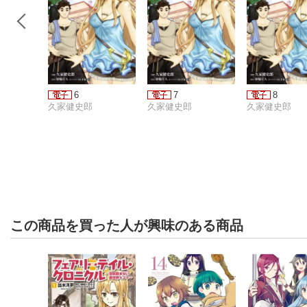
6
7
8
久家健史郎
久家健史郎
久家健史郎
この商品を買った人が興味のある商品