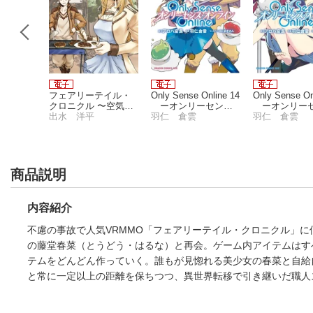
成り上が
フェアリーテイル・
Only Sense Online 14
Only Sense On
クロニクル 〜空気読
ーオンリーセン
ーオンリー
まない異世界４コ
出水 洋平
ス・オンラインー
羽仁 倉雲
ス・オンライ
羽仁 倉雲
マ〜 1
商品説明
内容紹介
不慮の事故で人気VRMMO「フェアリーテイル・クロニクル」
の藤堂春菜（とうどう・はるな）と再会。ゲーム内アイテムはす
テムをどんどん作っていく。誰もが見惚れる美少女の春菜と自給
と常に一定以上の距離を保ちつつ、異世界転移で引き継いだ職人