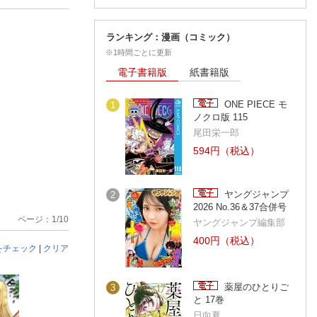
ランキング：漫画（コミック）
※1時間ごとに更新
電子書籍版
紙書籍版
ONE PIECE モ
1
ノクロ版 115
尾田栄一郎
594円（税込）
ヤングジャンプ
2
2026 No.36＆37合併号
ページ：1/10
ヤングジャンプ編集部
400円（税込）
をチェック
|
クリア
薬屋のひとりご
3
と 17巻
日向夏