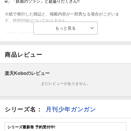
w」「妖面のソラン」と超盛りだくさん!!
※紙で発行した雑誌と、掲載内容が一部異なる場合がございま
す。特別付録はついておりません。
※表紙は紙で発行した雑誌と同一のものです。
【収録作品】
商品レビュー
「おじさまと猫」桜井海／「魔女の旦那のつくり方」PETOKA／
「恋と呼ぶにはささやかですが」萩原ダイスケ／「聖剣ちゃんは
こじらせている」つみきどう／「僕の呪いの吸血姫」金井千咲貴
楽天Koboのレビュー
／「とある魔術の禁書目録」原作：鎌池和馬 作画：近木野中
まだレビューがありません。
哉 キャラクター原案：はいむらきよたか／「終末ねこ商人」鷹
嶋大輔／「裏世界ピクニック」原作：宮澤伊織 作画：水野英
多 キャラクター原案：shirakaba／「黄泉のツガイ」荒川弘／
「魔女の終活帳」原作：石原宙 漫画：菖蒲／「不徳のギルド」
シリーズ名：
月刊少年ガンガン
河添太一／「戦隊レッド 異世界で冒険者になる」中吉虎吉／「無
能なナナ」原作：るーすぼーい 作画：古屋庵／「草生えるw」有
田イマリ／「金装のヴェルメイユ 〜崖っぷち魔術師は最強の厄災
シリーズ最新巻 予約受付中!
と魔法世界を突き進む〜」原作：天那光汰 作画：梅津葉子／