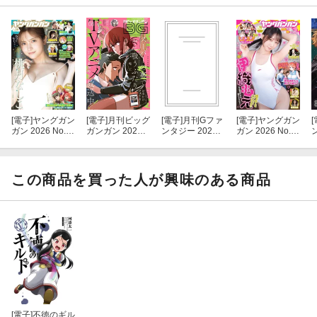
[電子]
ヤングガン
[電子]
月刊ビッグ
[電子]
月刊Gファ
[電子]
ヤングガン
[
ガン 2026 No.1
ガンガン 2026 V
ンタジー 2026
ガン 2026 No.1
6
ol.08
年9月号
5
この商品を買った人が興味のある商品
[電子]
不徳のギル