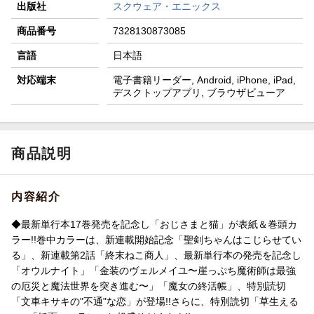
出版社
スクウェア・エニックス
商品番号
7328130873085
言語
日本語
対応端末
電子書籍リーダー, Android, iPhone, iPad,
デスクトップアプリ, ブラウザビューア
商品説明
内容紹介
◆最新単行本17巻発売を記念し「おじさまと猫」が表紙＆巻頭カ
ラー!!巻中カラーは、新連載開始記念「聖剣ちゃんはこじらせてい
る」、新連載第2話「終末ねこ商人」、最新単行本の発売を記念し
「オウルナイト」「金装のヴェルメイユ〜崖っぷち魔術師は最強
の厄災と魔法世界を突き進む〜」「魔女の終活帳」、特別読切
「文車キサキの"不通"な恋」が登場!!さらに、特別読切「草生える