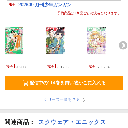
202609 月刊少年ガンガン…
「英雄教室」原作：新木伸 作画：岸田こあら キャラクター原
案：森沢晴行／「FINAL FANTASY LOST STRANGER」原案：水
予約商品は1商品ごとの決済となります。
瀬葉月 漫画：亀屋樹／「ながされて藍蘭島」藤代健／「オウル
ナイト」高津カリノ／「アンダーアイドル」せつなゆうこ／「宵
明けの魔女」眞行内さゆこ／「文車キサキの"不通"な恋」原作：石
原宙 作画：柏りんこ／「読むたびに幸せを！」着ちよあ／「龍
神の娘」越田うめ／「妖面のソラン」天谷吉人
202608
201703
201704
配信中の114巻を買い物かごに入れる
シリーズ一覧を見る
関連商品
：
スクウェア・エニックス