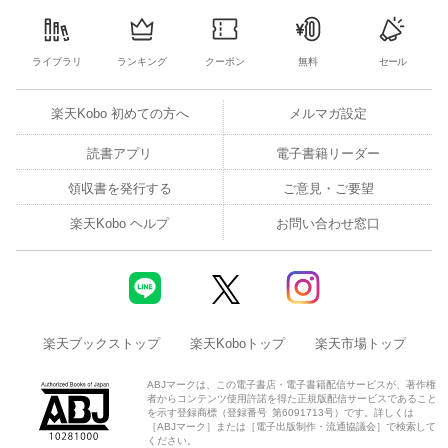
ライブラリ
ランキング
クーポン
無料
セール
楽天Kobo 初めての方へ
メルマガ設定
読書アプリ
電子書籍リーダー
領収書を発行する
ご意見・ご要望
楽天Kobo ヘルプ
お問い合わせ窓口
楽天ブックストップ
楽天Koboトップ
楽天市場トップ
ABJマークは、この電子書店・電子書籍配信サービスが、著作権
者からコンテンツ使用許諾を得た正規版配信サービスであること
を示す登録商標（登録番号 第6091713号）です。詳しくは
［ABJマーク］または［電子出版制作・流通協議会］で検索して
ください。