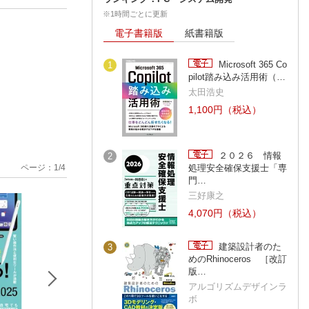
※1時間ごとに更新
電子書籍版
紙書籍版
Microsoft 365 Co
1
pilot踏み込み活用術（…
太田浩史
1,100円（税込）
２０２６ 情報
2
ページ：
1
/
4
処理安全確保支援士「専
門…
三好康之
4,070円（税込）
建築設計者のた
3
めのRhinoceros ［改訂
版…
アルゴリズムデザインラ
ボ