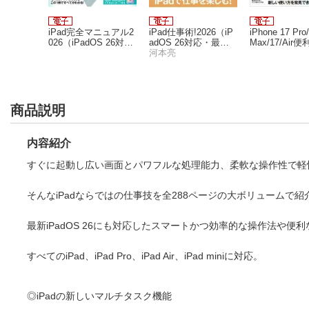
使える操
iPad完全マニュアル2
iPad仕事術!2026（iP
iPhone 17 Pro
5（超初
026（iPadOS 26対応
adOS 26対応・最新
Max/17/Air
全機種対
／全機種対応／基本
版！）
河本亮
る！テクニック
操作から活用技まで
26の新機能や
詳細解説）
が満載！）
商品説明
内容紹介
すぐに起動し広い画面とパワフルな処理能力、柔軟な操作性で軽快
そんなiPadならではの仕事技を全288ページの大ボリュームで紹
最新iPadOS 26にも対応したスマートかつ効率的な操作法や便
すべてのiPad、iPad Pro、iPad Air、iPad miniに対応。
◎iPadの新しいマルチタスク機能