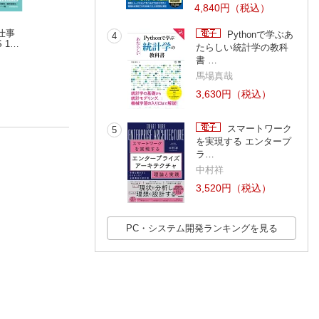
4,840円（税込）
仕事
2026年最新改訂版！
iPad仕事術！SPECIA
iPhone完全マニ
Pythonで学ぶあ
4
 18
ワード/エクセル/パワ
L 2024（最新版・手
ル2026(iPhone 17
たらしい統計学の教科
PD
ーポイント 基本の使
浦辺制作所
書きツール大特
河本亮
Pro/17 Pro Max/A
書 …
など賢い
い方がぜんぶわかる
集！！）
はじめiOS 26を
本（すぐに使えて、
ストールした全機
馬場真哉
超役立つ！ Copilotも
対応)
3,630円（税込）
解説！）
スマートワーク
5
を実現する エンタープ
ラ…
中村祥
3,520円（税込）
PC・システム開発ランキングを見る