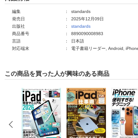
編集
：
standards
発売日
：
2025年12月09日
出版社
：
standards
商品番号
：
8890090008983
言語
：
日本語
対応端末
：
電子書籍リーダー, Android, iPh
この商品を買った人が興味のある商品