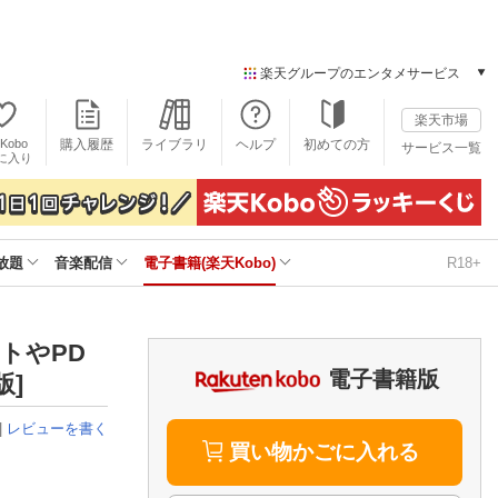
楽天グループのエンタメサービス
電子書籍
楽天市場
楽天Kobo
Kobo
購入履歴
ライブラリ
ヘルプ
初めての方
サービス一覧
本/ゲーム/CD/DVD
に入り
楽天ブックス
雑誌読み放題
楽天マガジン
放題
音楽配信
電子書籍(楽天Kobo)
R18+
音楽配信
楽天ミュージック
動画配信
楽天TV
ートやPD
動画配信ガイド
電子書籍版
版]
Rakuten PLAY
無料テレビ
|
レビューを書く
Rチャンネル
買い物かごに入れる
チケット