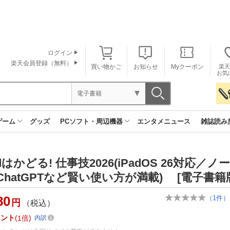
ログイン
楽天会員登録（無料）
買い物かご
お知らせ
Myクーポン
楽天
お気
電子書籍
ゲーム
グッズ
PCソフト・周辺機器
エンタメニュース
雑誌読み
adはかどる! 仕事技2026(iPadOS 26対応／ノ
ChatGPTなど賢い使い方が満載) [電子書籍
80
（
1
件）
円
（税込）
イント
1倍
内訳