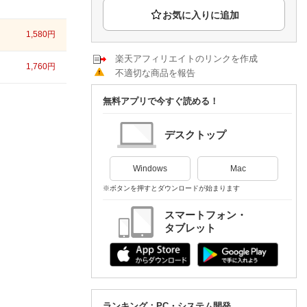
楽天チケット
エンタメニュース
推し楽
1,580
円
楽天アフィリエイトのリンクを作成
1,760
円
不適切な商品を報告
無料アプリで今すぐ読める！
デスクトップ
Windows
Mac
※ボタンを押すとダウンロードが始まります
スマートフォン・
タブレット
ランキング：PC・システム開発