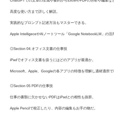
ChatGPTでの文章の生成や要約からExcelやPDFの分析や編集な
高度な使い方まで詳しく解説。
実践的なプロンプト記述方法もマスターできる。
Apple IntelligeceやAIノートツール「Google NotebookLM
◎Section 04 オフィス文書の仕事技
iPadでオフィス文書を扱うにはどのアプリが最適か。
Microsoft、Apple、Googleの各アプリの特徴を理解し適材適
◎Section 05 PDFの仕事技
仕事の書類に欠かせないPDFはiPadとの相性も抜群。
Apple Pencilで校正したり、内容の編集もお手の物だ。