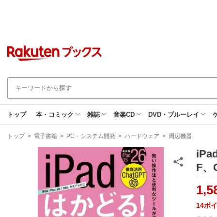
トップ
本・コミック
雑誌
音楽CD
DVD・ブルーレイ
現
トップ
>
電子書籍
>
PC・システム開発
>
ハードウェア
>
周辺機器
在
地
iP
F、
1,5
14
ポ