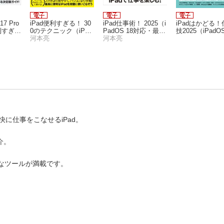
/17 Pro
iPad便利すぎる！ 30
iPad仕事術！ 2025（i
iPadはかどる！
便利すぎ
0のテクニック（iPad
PadOS 18対応・最新
技2025（iPadOS
（iOS
OS 18対応・超ボリュ
河本亮
版！）
河本亮
対応／ノートや
便利技
ームの最新版！）
F、ChatGPT
使い方が満載）
に仕事をこなせるiPad。
介。
利なツールが満載です。