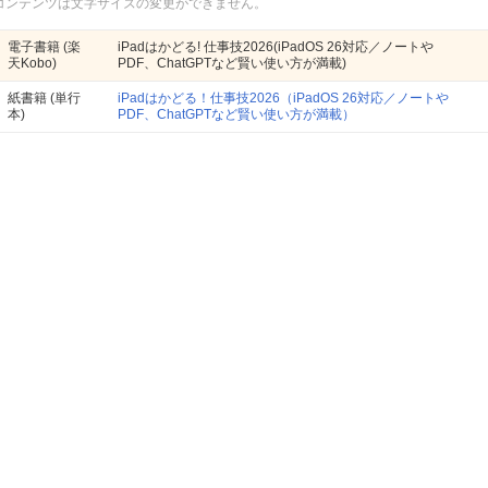
コンテンツは文字サイズの変更ができません。
電子書籍
(楽
iPadはかどる! 仕事技2026(iPadOS 26対応／ノートや
天Kobo)
PDF、ChatGPTなど賢い使い方が満載)
紙書籍
(単行
iPadはかどる！仕事技2026（iPadOS 26対応／ノートや
本)
PDF、ChatGPTなど賢い使い方が満載）