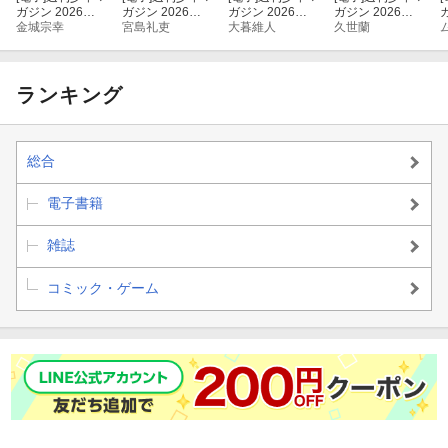
ガジン 2026年2
ガジン 2026年2
ガジン 2026年2
ガジン 2026年2
9号[2026年6月1
金城宗幸
7号[2026年6月3
宮島礼吏
6号[2026年5月2
大暮維人
5号[2026年5月2
久世蘭
4
7日発売]
日発売]
7日発売]
0日発売]
ランキング
総合
電子書籍
雑誌
コミック・ゲーム