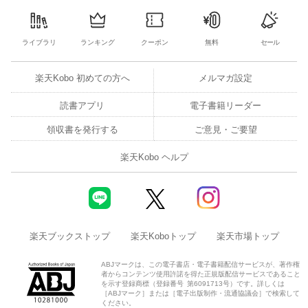
ライブラリ
ランキング
クーポン
無料
セール
楽天Kobo 初めての方へ
メルマガ設定
読書アプリ
電子書籍リーダー
領収書を発行する
ご意見・ご要望
楽天Kobo ヘルプ
楽天ブックストップ
楽天Koboトップ
楽天市場トップ
ABJマークは、この電子書店・電子書籍配信サービスが、著作権
者からコンテンツ使用許諾を得た正規版配信サービスであること
を示す登録商標（登録番号 第6091713号）です。詳しくは
［ABJマーク］または［電子出版制作・流通協議会］で検索して
ください。