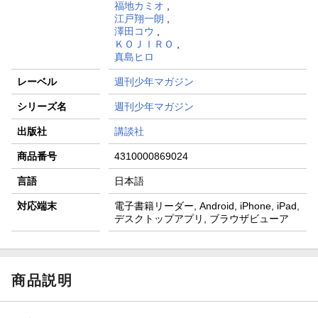
福地カミオ
,
江戸翔一朗
,
澤田コウ
,
ＫＯＪＩＲＯ
,
真島ヒロ
レーベル
週刊少年マガジン
シリーズ名
週刊少年マガジン
出版社
講談社
商品番号
4310000869024
言語
日本語
対応端末
電子書籍リーダー, Android, iPhone, iPad,
デスクトップアプリ, ブラウザビューア
商品説明