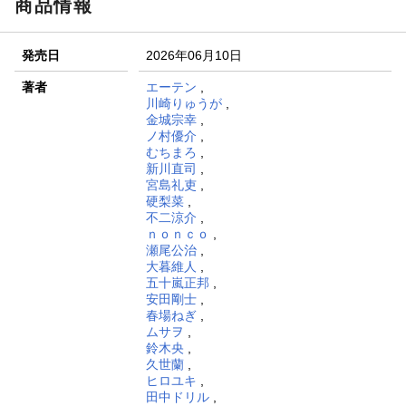
商品情報
発売日
2026年06月10日
著者
エーテン
,
川崎りゅうが
,
金城宗幸
,
ノ村優介
,
むちまろ
,
新川直司
,
宮島礼吏
,
硬梨菜
,
不二涼介
,
ｎｏｎｃｏ
,
瀬尾公治
,
大暮維人
,
五十嵐正邦
,
安田剛士
,
春場ねぎ
,
ムサヲ
,
鈴木央
,
久世蘭
,
ヒロユキ
,
田中ドリル
,