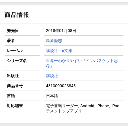
商品情報
発売日
2016年01月08日
著者
鳥原隆志
レーベル
講談社＋α文庫
シリーズ名
世界一わかりやすい「インバスケット思
考」
出版社
講談社
商品番号
4310000026845
言語
日本語
対応端末
電子書籍リーダー, Android, iPhone, iPad,
デスクトップアプリ