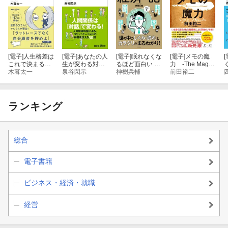
[電子]
人生格差は
[電子]
あなたの人
[電子]
眠れなくな
[電子]
メモの魔
[
これで決まる
生が変わる対話
るほど面白い 図
力 -The Magic
働き方の損益分
木暮太一
術
泉谷閑示
解プレミアム 経
神樹兵輔
of Memos-
前田裕二
岐点
済の話
ランキング
総合
電子書籍
ビジネス・経済・就職
経営