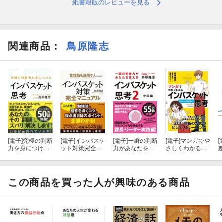
紙書籍版のレビューを見る
関連商品
：
鳥原隆志
[電子]
究極の判断
[電子]
インバスケ
[電子]
一瞬の判断
[電子]
マンガでや
[
力を身につける
ット対策完全マ
力があなたを変
さしくわかるイ
インバスケット
ニュアル
える インバスケ
ンバスケット思
思考
ット思考2〜中
考
級編〜
この商品を買った人が興味のある商品