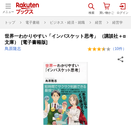
メニュー
トップ
電子書籍
ビジネス・経済・就職
経営
経営学
世界一わかりやすい「インバスケット思考」 （講談社＋α
文庫） [電子書籍版]
鳥原隆志
（
10
件）