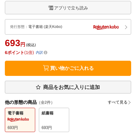
アプリで立ち読み
発行形態
：
電子書籍
(楽天Kobo)
693
円
(税込)
6
ポイント
1倍
内訳
買い物かごに入れる
商品をお気に入りに追加
他の形態の商品
すべて見る
（全
2
件）
電子書籍
紙書籍
693
円
693
円