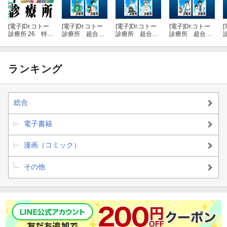
[電子]
Dr.コトー
[電子]
Dr.コトー
[電子]
Dr.コトー
[電子]
Dr.コトー
[
診療所 26 特別
診療所 超合
診療所 超合
診療所 超合
編 島の子供達
本 2
本 4
本 1
（ハーパーコリ
ンズ・ジャパン
×アルト出版）
ランキング
総合
電子書籍
漫画（コミック）
その他