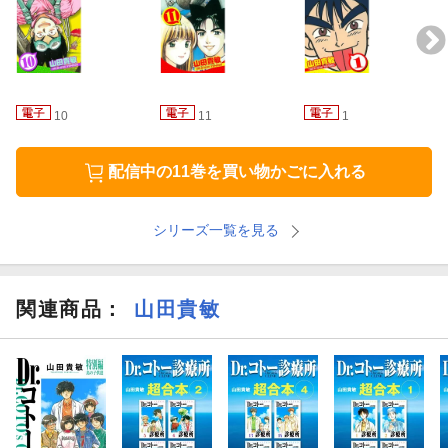
＄81.「マリアと神覇」
＄82.「マリア・エレンコフの伝記」
＄83.「メルトダウン!!」
10
11
1
＄84.「神覇の野望」
配信中の11巻を買い物かごに入れる
＄85.「小麦買いしめ!!」
シリーズ一覧を見る
＄86.「暗い朝」
＄87.「小麦が死んだ日」
関連商品
：
山田貴敏
初出：週刊少年サンデー（小学館）1994年41〜50号