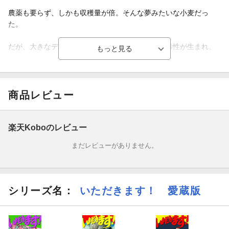
農薬も要らず、しかも収穫量が倍。そんな夢みたいな小麦だっ
た。
だが、大きなデメリットがあった、実をつけると毒性が生まれ、
その土を汚染してしまう。
しかも、ワラにも毒性があり、焼くと毒ガスを発生させるのだ。
商品レビュー
これを知ったゴダイは、なんとかこの小麦を絶滅させようとす
る。
楽天Koboのレビュー
まだレビューがありません。
＜目次＞●第9巻
＄78.「クラウナイアで大誘拐!?」
シリーズ名：
いただきます！ 愛蔵版
＄79.「ゴダイ、幽霊に…!?」
＄80.「死んだふり作戦!!」