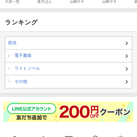
【書下ろし・イ
大原一恵
に乱れて【書下
葉月ぱん
乱されて〜【書
山崎サキ
色王子の愛に溺
山崎サキ
ラスト8枚入
ろし・イラスト
下ろし・イラス
れて【書下ろ
り】
８枚入り】
ト10枚入り】
し・イラスト10
枚入り】
ランキング
総合
電子書籍
ライトノベル
その他