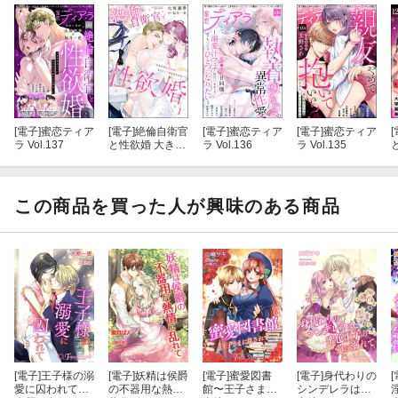
[電子]
蜜恋ティア
[電子]
絶倫自衛官
[電子]
蜜恋ティア
[電子]
蜜恋ティア
[
ラ Vol.137
と性欲婚 大きす
ラ Vol.136
ラ Vol.135
ぎる××にもうカ
ラダがもちませ
ん…！ （1）
【かきおろし漫
この商品を買った人が興味のある商品
画付】
[電子]
王子様の溺
[電子]
妖精は侯爵
[電子]
蜜愛図書
[電子]
身代わりの
[
愛に囚われて
の不器用な熱情
館〜王子さまに
シンデレラは蜜