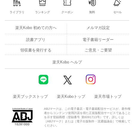
ライブラリ
ランキング
クーポン
無料
セール
楽天Kobo 初めての方へ
メルマガ設定
読書アプリ
電子書籍リーダー
領収書を発行する
ご意見・ご要望
楽天Kobo ヘルプ
楽天ブックストップ
楽天Koboトップ
楽天市場トップ
ABJマークは、この電子書店・電子書籍配信サービスが、著作権
者からコンテンツ使用許諾を得た正規版配信サービスであること
を示す登録商標（登録番号 第6091713号）です。詳しくは
［ABJマーク］または［電子出版制作・流通協議会］で検索して
ください。