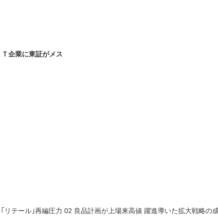
ＡＴ企業に東証がメス
る｢リテール｣再編圧力 02 良品計画が上場来高値 躍進導いた拡大戦略の成