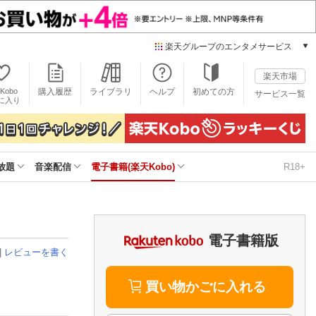
楽天グループのエンタメサービス
電子書籍
楽天市場
楽天Kobo
Kobo
購入履歴
ライブラリ
ヘルプ
初めての方
サービス一覧
本/ゲーム/CD/DVD
に入り
楽天ブックス
雑誌読み放題
楽天マガジン
放題
音楽配信
電子書籍(楽天Kobo)
R18+
音楽配信
楽天ミュージック
動画配信
楽天TV
動画配信ガイド
電子書籍版
Rakuten PLAY
|
レビューを書く
無料テレビ
Rチャンネル
買い物かごに入れる
チケット