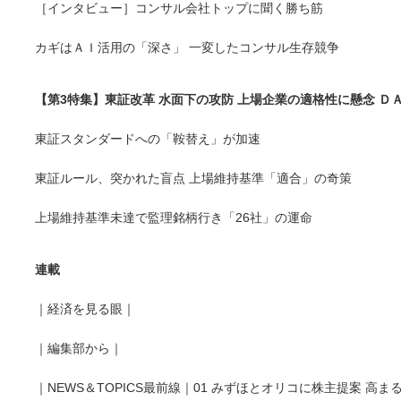
［インタビュー］コンサル会社トップに聞く勝ち筋
カギはＡＩ活用の「深さ」 一変したコンサル生存競争
【第3特集】東証改革 水面下の攻防 上場企業の適格性に懸念 Ｄ
東証スタンダードへの「鞍替え」が加速
東証ルール、突かれた盲点 上場維持基準「適合」の奇策
上場維持基準未達で監理銘柄行き「26社」の運命
連載
｜経済を見る眼｜
｜編集部から｜
｜NEWS＆TOPICS最前線｜01 みずほとオリコに株主提案 高ま