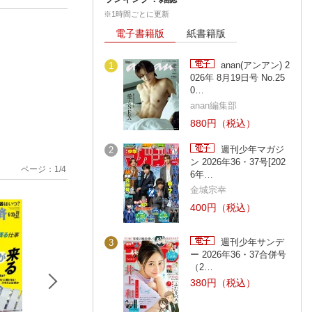
※1時間ごとに更新
電子書籍版
紙書籍版
anan(アンアン) 2
1
026年 8月19日号 No.25
0…
anan編集部
880円（税込）
週刊少年マガジ
2
ン 2026年36・37号[202
ページ：
1
/
4
6年…
金城宗幸
400円（税込）
週刊少年サンデ
3
ー 2026年36・37合併号
（2…
380円（税込）