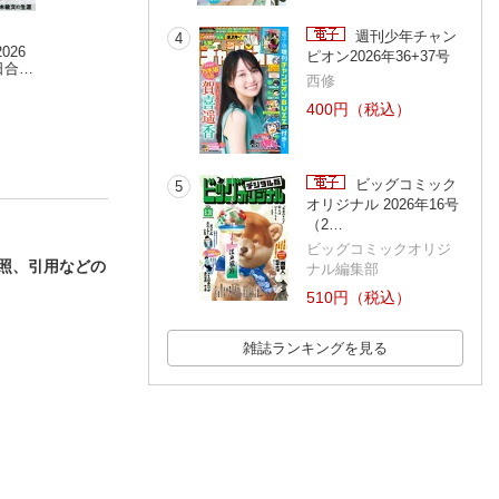
週刊少年チャン
4
026
週刊東洋経済 2024
週刊東洋経済 2026
週刊東洋経済 20
ピオン2026年36+37号
日合併
年2月10日号
年7月18日・25日合併
年7月12日号
西修
号
400円（税込）
ビッグコミック
5
オリジナル 2026年16号
（2…
ビッグコミックオリジ
照、引用などの
ナル編集部
510円（税込）
雑誌ランキングを見る