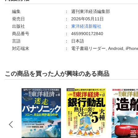
編集
：
週刊東洋経済編集部
発売日
：
2026年05月11日
出版社
：
東洋経済新報社
商品番号
：
4659900172840
言語
：
日本語
対応端末
：
電子書籍リーダー, Android, iPh
この商品を買った人が興味のある商品