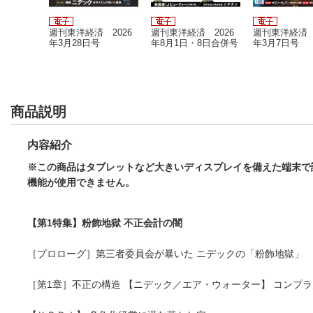
(週刊ダ
週刊東洋経済 2026
週刊東洋経済 2026
週刊東洋経済 
24年2/3
年3月28日号
年8月1日・8日合併号
年3月7日号
ド社
商品説明
内容紹介
※この商品はタブレットなど大きいディスプレイを備えた端末で
機能が使用できません。
【第1特集】粉飾地獄 不正会計の闇
［プロローグ］第三者委員会が暴いた ニデックの「粉飾地獄」
［第1章］不正の構造 【ニデック／エア・ウォーター】 コンプ