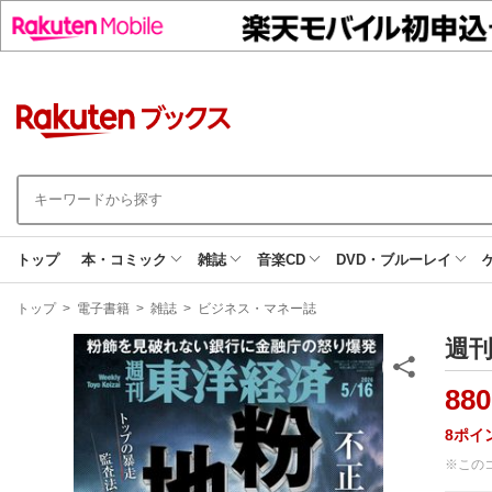
トップ
本・コミック
雑誌
音楽CD
DVD・ブルーレイ
現
トップ
>
電子書籍
>
雑誌
>
ビジネス・マネー誌
在
地
週刊
880
8
ポイ
※この