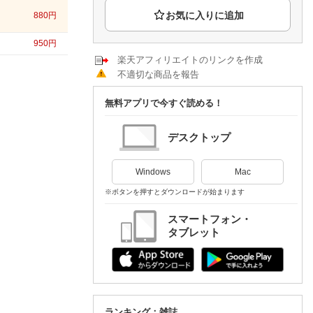
楽天チケット
880
円
エンタメニュース
推し楽
950
円
楽天アフィリエイトのリンクを作成
不適切な商品を報告
無料アプリで今すぐ読める！
デスクトップ
Windows
Mac
※ボタンを押すとダウンロードが始まります
スマートフォン・
タブレット
ランキング：雑誌