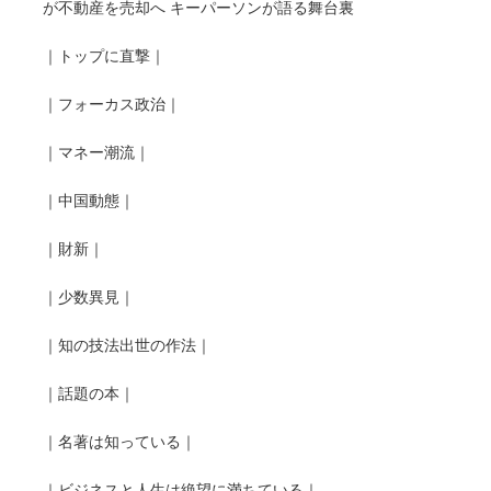
が不動産を売却へ キーパーソンが語る舞台裏
｜トップに直撃｜
｜フォーカス政治｜
｜マネー潮流｜
｜中国動態｜
｜財新｜
｜少数異見｜
｜知の技法出世の作法｜
｜話題の本｜
｜名著は知っている｜
｜ビジネスと人生は絶望に満ちている｜