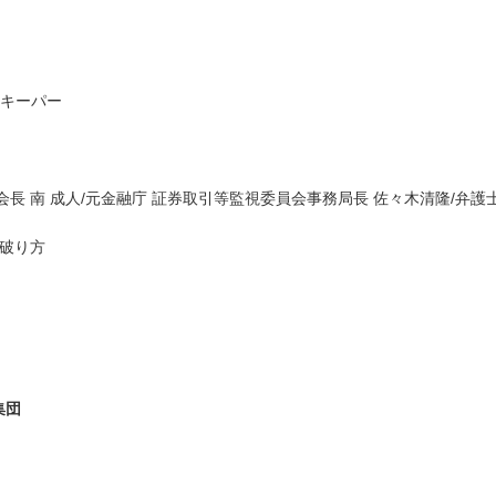
トキーパー
長 南 成人/元金融庁 証券取引等監視委員会事務局長 佐々木清隆/弁護士
見破り方
集団