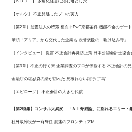
【ＫＤＤＩ】 多角化経営に潜む落とし穴
【オルツ】 不正見逃したプロの実力
［第2章］監査法人の堕落 相次ぐPwC京都案件 機能不全のゲー
筆頭「アリア」から交代した企業も 毀誉褒貶の「駆け込み寺」
［インタビュー］ 提言 不正会計再発防止策 日本公認会計士協会会
［第3章］不正の行く末 企業調査のプロが伝授する 不正会計の
金融庁の堪忍袋の緒が切れた 見破れない銀行に“喝”
［エピローグ］ 不正会計の大きな代償
【第2特集】コンサル大異変 「ＡＩ脅威論」に揺れるエリート
社外取締役が一斉辞任 混迷のフロンティアМ