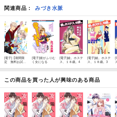
関連商品
：
みづき水脈
[電子]
【期間限
[電子]
彼がふりむ
[電子]
綾。ホステ
[電子]
綾。ホステ
[
定 無料お試し
く女になる
ス、１８歳。4
ス、１８歳。3
版 閲覧期限20
26年8月31日】
キス＆クライ〜
楽しい人生の滑
この商品を買った人が興味のある商品
り方〜 ： 1【電
子コミック限定
特典付き】