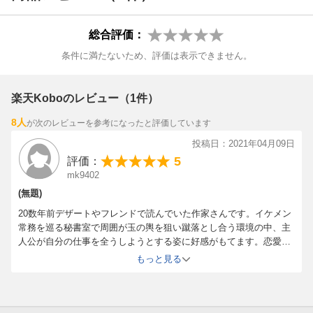
総合評価：
条件に満たないため、評価は表示できません。
楽天Koboのレビュー（1件）
8人
が次のレビューを参考になったと評価しています
投稿日：2021年04月09日
5
評価：
mk9402
(無題)
20数年前デザートやフレンドで読んでいた作家さんです。イケメン
常務を巡る秘書室で周囲が玉の輿を狙い蹴落とし合う環境の中、主
人公が自分の仕事を全うしようとする姿に好感がもてます。恋愛っ
気がない主人公なので途中まで恋愛マンガっぽい感じしませんでし
もっと見る
たが、今後の展開が気になります。