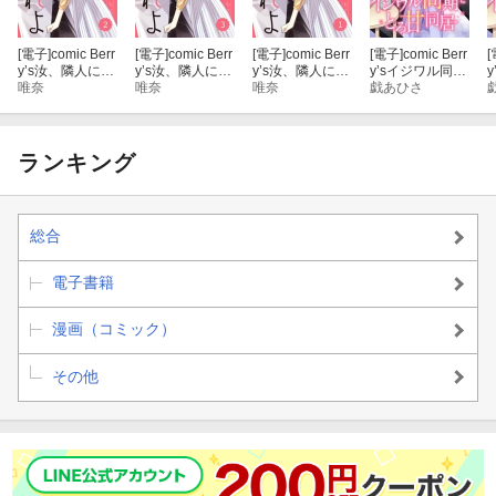
[電子]
comic Berr
[電子]
comic Berr
[電子]
comic Berr
[電子]
comic Berr
[
y’s汝、隣人に愛
y’s汝、隣人に愛
y’s汝、隣人に愛
y’sイジワル同期
されよ2巻
唯奈
されよ3巻
唯奈
されよ1巻
唯奈
ととろ甘同居2
戯あひさ
巻
ランキング
総合
電子書籍
漫画（コミック）
その他