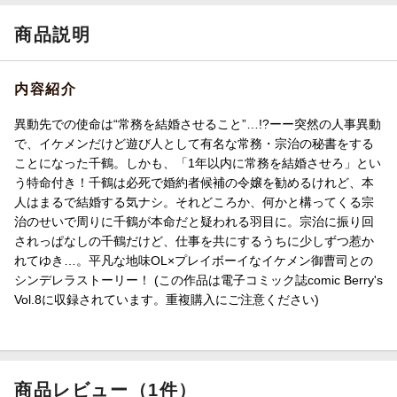
商品説明
内容紹介
異動先での使命は“常務を結婚させること”…!?ーー突然の人事異動
で、イケメンだけど遊び人として有名な常務・宗治の秘書をする
ことになった千鶴。しかも、「1年以内に常務を結婚させろ」とい
う特命付き！千鶴は必死で婚約者候補の令嬢を勧めるけれど、本
人はまるで結婚する気ナシ。それどころか、何かと構ってくる宗
治のせいで周りに千鶴が本命だと疑われる羽目に。宗治に振り回
されっぱなしの千鶴だけど、仕事を共にするうちに少しずつ惹か
れてゆき…。平凡な地味OL×プレイボーイなイケメン御曹司との
シンデレラストーリー！ (この作品は電子コミック誌comic Berry's
Vol.8に収録されています。重複購入にご注意ください)
商品レビュー（1件）