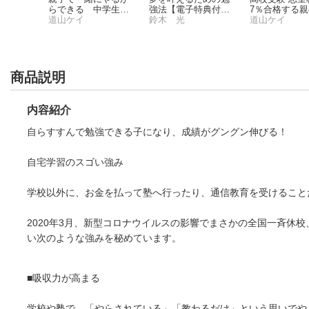
育て
らできる 中学生の
強法【電子特典付
7％合格する
勉強大全
道山ケイ
き】
鈴木 光
道山ケイ
商品説明
内容紹介
自らすすんで勉強できる子になり、成績がグングン伸びる！
自宅学習のスゴい強み
学校以外に、お金を払って塾へ行ったり、通信教育を受けること
2020年3月、新型コロナウイルスの影響でまさかの全国一斉休
い次のような強みを秘めています。
■吸収力が高まる
学校や塾で、「やらされている」「教わるだけ」という思いでや