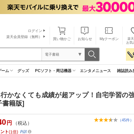
ログイン
楽天会員登録（無料）
買い物かご
お知らせ
Myクーポン
楽天
お気
電子書籍
ゲーム
グッズ
PCソフト・周辺機器
エンタメニュース
雑誌読み
へ行かなくても成績が超アップ！自宅学習
子書籍版]
40
（
45
件）
円
（税込）
イント
1倍
内訳