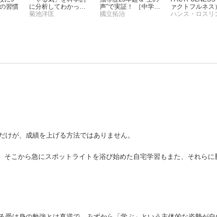
親の習慣
に分析してわかった
声”で実証！ ［中学
ァクトフルネス）
小学生の子が勉強に
菊池洋匡
生］成績トップの子
國立拓治
の思い込みを乗
ハンス・ロスリ
ハマる方法
の親がしていること
え、データを基
（大和出版）
界を正しく見る
だけが、成績を上げる方法ではありません。
校、そこから急にスポットライトを浴び始めた自宅学習もまた、それらに
る受け身の勉強とは真逆で、みずから「学ぶ」という主体的な姿勢が自