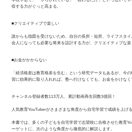
収する力がぐっと高まる。
■クリエイティブで楽しい
誰からも指図を受けないため、自分の長所・短所、ライフスタイ
会人になっても必要な将来を設計する力が、クリエイティブな楽
■お金がかからない
「経済格差は教育格差を生む」という研究データもあるが、今の
習に効果的に取り入れれば、塾へ行けなくても、お金をかけなく
チャンネル登録者数113万人、累計動画再生回数3億回！
人気教育YouTuberがさまざまな角度から自宅学習で成績を上げ
本書では、多くの子どもを自宅学習で志望校に合格させた教育Yo
ーゲットに、次のような角度から徹底的に解説します。