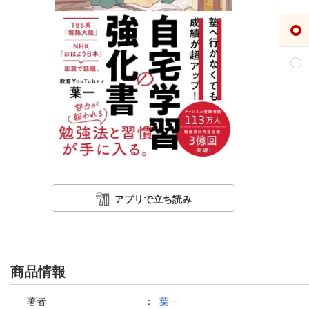
アプリで立ち読み
商品情報
著者
：
葉一