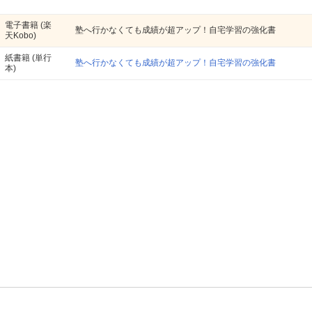
電子書籍
(楽
塾へ行かなくても成績が超アップ！自宅学習の強化書
天Kobo)
紙書籍
(単行
塾へ行かなくても成績が超アップ！自宅学習の強化書
本)