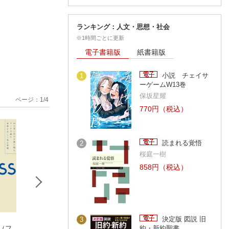
ランキング：人文・思想・社会
※1時間ごとに更新
電子書籍版
紙書籍版
小説 チェイサ
1
ーゲームW13巻
保坂星耀
ページ：
1
/
4
770円（税込）
読まれる覚悟
2
桜庭一樹
858円（税込）
決定版 図説 旧
3
S（フ
世界一やさしい「や
小学生のうちに身に
やる気も成績もぐ
約・新約聖書