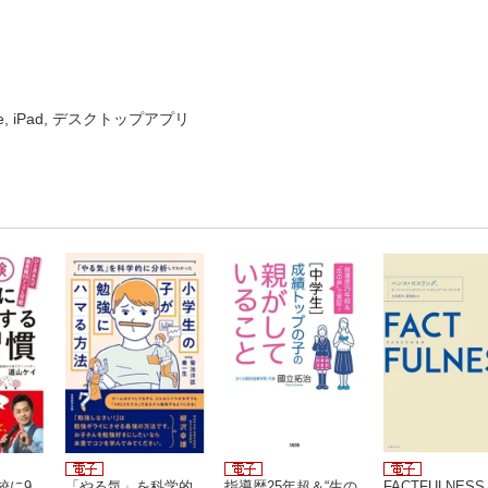
ne, iPad, デスクトップアプリ
校に9
「やる気」を科学的
指導歴25年超＆“生の
FACTFULNES