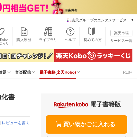
楽天グループのエンタメサービス
電子書籍
楽天市場
楽天Kobo
Kobo
購入履歴
ライブラリ
ヘルプ
初めての方
サービス一覧
本/ゲーム/CD/DVD
に入り
楽天ブックス
雑誌読み放題
楽天マガジン
放題
音楽配信
電子書籍(楽天Kobo)
R18+
音楽配信
楽天ミュージック
動画配信
楽天TV
の強化書
動画配信ガイド
電子書籍版
Rakuten PLAY
無料テレビ
|
レビューを書く
Rチャンネル
買い物かごに入れる
チケット