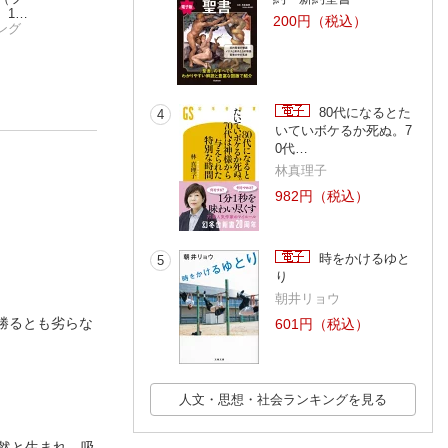
10
りたいこと」の見つ
つけたい！「勉強」
ぐんアップ！中学
200円（税込）
り越
ング
け方 人生のモヤモ
八木 仁平
のキホンーーー「中
國立拓治
のおうち勉強法入
みおりん
に世
ヤから解放される自
１ショック」＆「反
習慣
己理解メソッド
抗期」までに【親が
やるべき】こと
80代になるとた
4
いていボケるか死ぬ。7
0代…
林真理子
982円（税込）
時をかけるゆと
5
り
朝井リョウ
勝るとも劣らな
601円（税込）
人文・思想・社会ランキングを見る
然と生まれ、吸