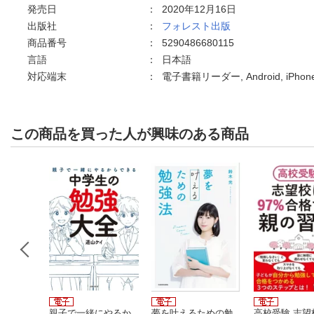
発売日
：
2020年12月16日
出版社
：
フォレスト出版
商品番号
：
5290486680115
言語
：
日本語
対応端末
：
電子書籍リーダー, Android, iPho
この商品を買った人が興味のある商品
（エビデ
親子で一緒にやるか
夢を叶えるための勉
高校受験 志望