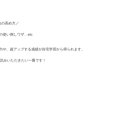
力の高め方／
使い倒しワザ…etc
力や、超アップする成績が自宅学習から得られます。
お読みいただきたい一冊です！