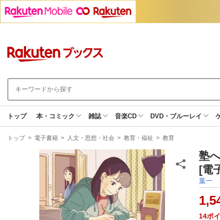
トップ
本・コミック
雑誌
音楽CD
DVD・ブルーレイ
現
トップ
>
電子書籍
>
人文・思想・社会
>
教育・福祉
>
教育
在
地
塾
[電
葉一
1,5
14
ポ