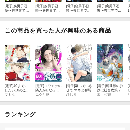
[電子]
腐男子召
[電子]
腐男子召
[電子]
腐男子召
[電子]
腐男子召
[
喚〜異世界で神
喚〜異世界で神
喚〜異世界で神
喚〜異世界で神
獣にハメられま
獣にハメられま
獣にハメられま
獣にハメられま
した〜 ： 13
した〜番外編
した〜 ： 12
した〜 ： 12
【描き下ろし32
「原宿デート＆
【描き下ろし40
【特別描き下ろ
p小冊子ボイス
恋愛ゲーム風」
p小冊子ボイス
し漫画付き】
この商品を買った人が興味のある商品
付き特装版】
付き特装版】
【特別描き下ろ
【特別描き下ろ
し漫画付き】
し漫画付き】
[電子]
40までに
[電子]
コワモテの
[電子]
嫌いでいさ
[電子]
異世界の沙
[
したい10のこと
隣人がΩだった
せて マネと響羽
汰は社畜次第 7
（3）【電子特
マミタ
時の対処法
ニクヤ乾
ひじき
采 和輝
別版】
（３）【電子限
定描き下ろし漫
画付き】
ランキング