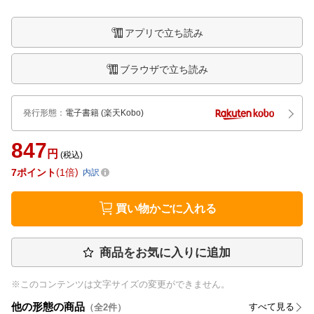
アプリで立ち読み
ブラウザで立ち読み
発行形態
：
電子書籍
(楽天Kobo)
847
円
(税込)
7
ポイント
1倍
内訳
買い物かごに入れる
商品をお気に入りに追加
※このコンテンツは文字サイズの変更ができません。
他の形態の商品
すべて見る
（全
2
件）