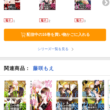
1
2
3
配信中の16巻を買い物かごに入れる
シリーズ一覧を見る
関連商品
：
藤咲もえ