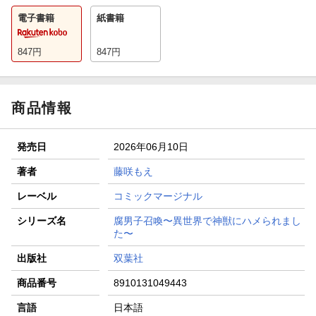
電子書籍
紙書籍
847
円
847
円
商品情報
発売日
2026年06月10日
著者
藤咲もえ
レーベル
コミックマージナル
シリーズ名
腐男子召喚〜異世界で神獣にハメられまし
た〜
出版社
双葉社
商品番号
8910131049443
言語
日本語