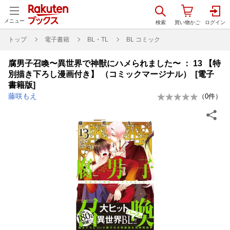
メニュー
トップ
電子書籍
BL・TL
BL コミック
腐男子召喚〜異世界で神獣にハメられました〜 ： 13 【特
別描き下ろし漫画付き】 （コミックマージナル） [電子
書籍版]
藤咲もえ
（
0
件）