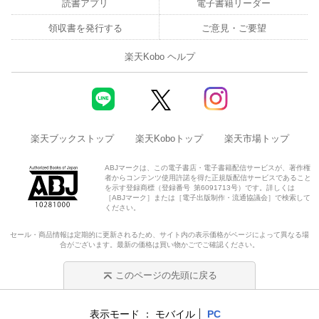
読書アプリ
電子書籍リーダー
領収書を発行する
ご意見・ご要望
楽天Kobo ヘルプ
楽天ブックストップ
楽天Koboトップ
楽天市場トップ
ABJマークは、この電子書店・電子書籍配信サービスが、著作権
者からコンテンツ使用許諾を得た正規版配信サービスであること
を示す登録商標（登録番号 第6091713号）です。詳しくは
［ABJマーク］または［電子出版制作・流通協議会］で検索して
ください。
セール・商品情報は定期的に更新されるため、サイト内の表示価格がページによって異なる場
合がございます。最新の価格は買い物かごでご確認ください。
このページの先頭に戻る
表示モード
モバイル
PC