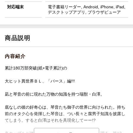
対応端末
電子書籍リーダー, Android, iPhone, iPad,
デスクトップアプリ, ブラウザビューア
商品説明
内容紹介
累計180万部突破(紙+電子累計)の
大ヒット異世界ＢＬ、「バース」編!!!
凪と琴音の前に現れた万物の知識を持つ瑞獣・白澤。
底なしの彼の好奇心は、琴音たち御子の世界に向けられた。持ち
前のオタク心を発揮した琴音は、つい長々と腐男子知識を披露し
てしまう。すると白澤はそれを具現化してーー!?