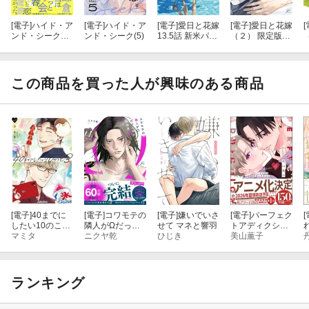
[電子]
ハイド・ア
[電子]
ハイド・ア
[電子]
愛日と花嫁
[電子]
愛日と花嫁
[
ンド・シーク
ンド・シーク(5)
13.5話 新米パパ
（２） 限定版
【単行本版】
【小冊子】
【小冊子付き】
（特典付き）
【電子限定描き
下ろし漫画付
き】
この商品を買った人が興味のある商品
[電子]
40までに
[電子]
コワモテの
[電子]
嫌いでいさ
[電子]
パーフェク
[
したい10のこと
隣人がΩだった
せて マネと響羽
トアディクショ
（3）【電子特
マミタ
時の対処法
ニクヤ乾
ひじき
ン 4 【電子限定
美山薫子
別版】
（３）【電子限
かきおろし漫画
定描き下ろし漫
2P付】
画付き】
ランキング