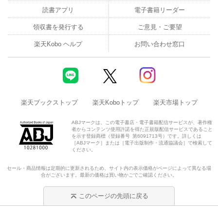
読書アプリ
電子書籍リーダー
領収書を発行する
ご意見・ご要望
楽天Kobo ヘルプ
お問い合わせ窓口
楽天ブックストップ
楽天Koboトップ
楽天市場トップ
ABJマークは、この電子書店・電子書籍配信サービスが、著作権
者からコンテンツ使用許諾を得た正規版配信サービスであること
を示す登録商標（登録番号 第6091713号）です。詳しくは
［ABJマーク］または［電子出版制作・流通協議会］で検索して
ください。
セール・商品情報は定期的に更新されるため、サイト内の表示価格がページによって異なる場
合がございます。最新の価格は買い物かごでご確認ください。
このページの先頭に戻る