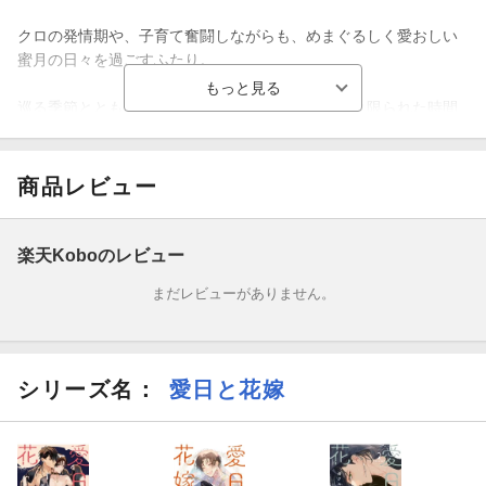
クロの発情期や、子育て奮闘しながらも、めまぐるしく愛おしい
蜜月の日々を過ごすふたり。
巡る季節とともに家族の絆は深まり、不老の神様と限られた時間
を生きる人々の生活も緩やかに交わっていくーー。
大人気作の「その後」を描いた、極上のエロも家族愛もたっぷり
商品レビュー
詰まった甘くて幸せいっぱいのオムニバス集！
《収録内容》
楽天Koboのレビュー
まだレビューがありません。
◆『愛日と花嫁 四季折々』夏〜春話
◆描き下ろし24P
シリーズ名：
愛日と花嫁
◆電子限定描き下ろし漫画