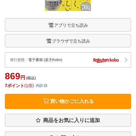
アプリで立ち読み
ブラウザで立ち読み
発行形態
：
電子書籍
(楽天Kobo)
869
円
(税込)
7
ポイント
1倍
内訳
買い物かごに入れる
商品をお気に入りに追加