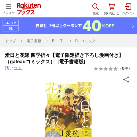
メニュー
トップ
電子書籍
BL・TL
BL コミック
愛日と花嫁 四季折々【電子限定描き下ろし漫画付き】
（gateauコミックス） [電子書籍版]
渚アユム
（
0
件）