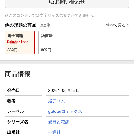
お問い合わせ
※このコンテンツは文字サイズの変更ができません。
他の形態の商品
すべて見る
（全
2
件）
電子書籍
紙書籍
869
円
869
円
商品情報
発売日
2026年06月15日
著者
渚アユム
レーベル
gateauコミックス
シリーズ名
愛日と花嫁
出版社
一迅社